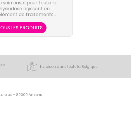
u soin nasal pour toute la
Physiodose agissent en
lément de traitements
L.
OUS LES PRODUITS
ple
Livraison dans toute la Belgique
 Catelas - 80000 Amiens