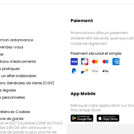
Paiement
Pharmaforce offre un paiement
entièrement sécurisé, quel que soit 
r mon ordonnance
mode de règlement
e rendez-vous
Paiement sécurisé et simple
er
ations médicaments
s pratiques
 un effet indésirable
ons Générales de Vente (CGV)
s légales
App Mobile
 personnelles
Retrouver notre application sur Go
Play et App Store
férences Cookies
ie de garde :
r le 3237 (audiotel 0,35€ ttc/min),
le 24h/24 afin de trouver la
ie de garde la plus proche de