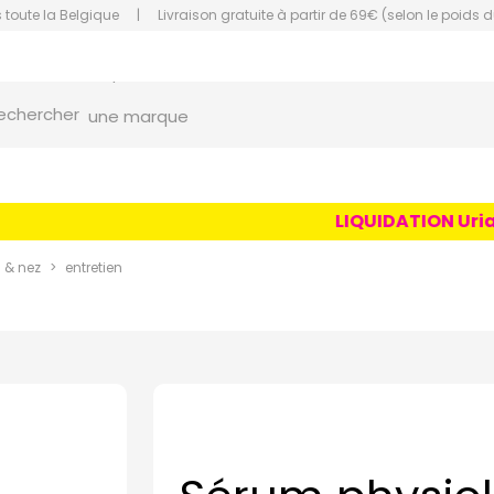
 toute la Belgique
|
Livraison gratuite à partir de 69€ (selon le poids d
orce Grande Pharmacie Amiens Fachon
echercher
une marque
un conseil
un produit
LIQUIDATION Uriage
une marque
s & nez
entretien