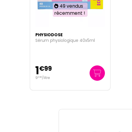
49 vendus
récemment !
PHYSIODOSE
Sérum physiologique 40x5ml
1
€
99
9
/
litre
€
95