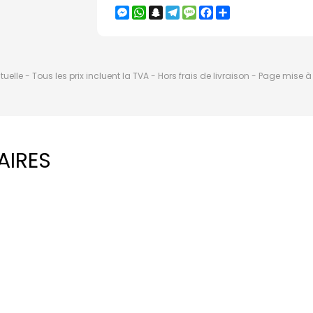
Messenger
WhatsApp
Snapchat
Telegram
Message
Facebook
Partager
elle - Tous les prix incluent la TVA - Hors frais de livraison - Page mise 
AIRES