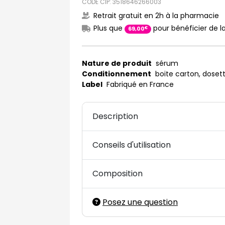
CODE CIP: 3518646266003
Retrait gratuit en 2h à la pharmacie
Plus que
pour bénéficier de la
€
69
,
00
Nature de produit
sérum
Conditionnement
boite carton, doset
Label
Fabriqué en France
Description
Conseils d'utilisation
Composition
Posez une question