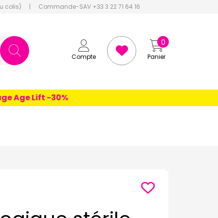
u colis)
|
Commande-SAV +33 3 22 71 64 16
0
Compte
Panier
 Age Lift -30%