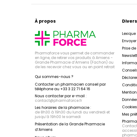
À propos
Divers
Lexique
Envoye
Prise d
Pharmaforce vous permet de commander
Newslett
en ligne, de retirer vos produits à Amiens -
Grande Pharmacie d’Amiens (Fachon) ou
Inform
de les recevoir chez vous ou en point retrait
Conseil
Qui sommes-nous ?
Déclarer
Contacter un pharmacien conseil par
Conditi
téléphone au +33 3 22 71 64 16
Mention
Nous contacter par e-mail :
Données
contact
@
pharmaforce.fr
Cookies
Les horaires de la pharmacie :
de 8h30 à 19h30 du lundi au vendredi et
Mes pré
jusqu’à 19h00 le samedi
Pharmac
Présentation de la Grande Pharmacie
Contacte
d’Amiens
accessib
pharmac