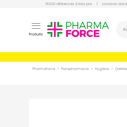
15000 références à bas prix
|
Livraison dans
Pharmaf
R
Produits
Pharmaforce
Parapharmacie
Hygiène
Oreille