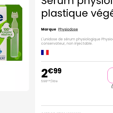
Sérum physiol
plastique vég
Marque
Physiodose
L'unidose de sérum physiologique Physio
conservateur, non injectable.
2
€
99
598
/
litre
€
00