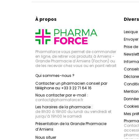
À propos
Divers
Lexique
Envoye
Prise d
Pharmaforce vous permet de commander
Newslett
en ligne, de retirer vos produits à Amiens -
Grande Pharmacie d’Amiens (Fachon) ou
Inform
de les recevoir chez vous ou en point retrait
Conseil
Qui sommes-nous ?
Déclarer
Contacter un pharmacien conseil par
Conditi
téléphone au +33 3 22 71 64 16
Mention
Nous contacter par e-mail :
Données
contact
@
pharmaforce.fr
Cookies
Les horaires de la pharmacie :
de 8h30 à 19h30 du lundi au vendredi et
Mes pré
jusqu’à 19h00 le samedi
Pharmac
Présentation de la Grande Pharmacie
Contacte
d’Amiens
accessib
pharmac
Nous situer