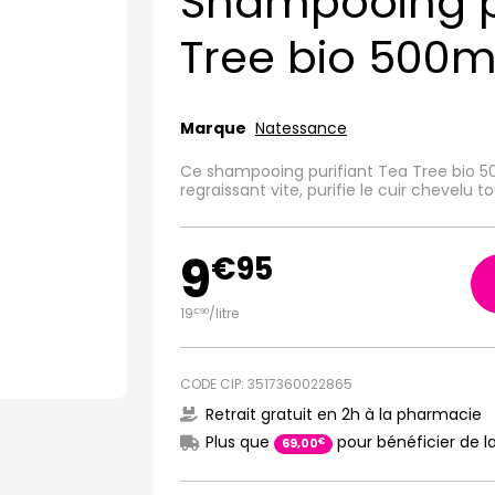
Shampooing pu
Tree bio 500m
Marque
Natessance
Ce shampooing purifiant Tea Tree bio 
regraissant vite, purifie le cuir chevelu
9
€
95
19
/
litre
€
90
CODE CIP: 3517360022865
Retrait gratuit en 2h à la pharmacie
Plus que
pour bénéficier de la
€
69
,
00