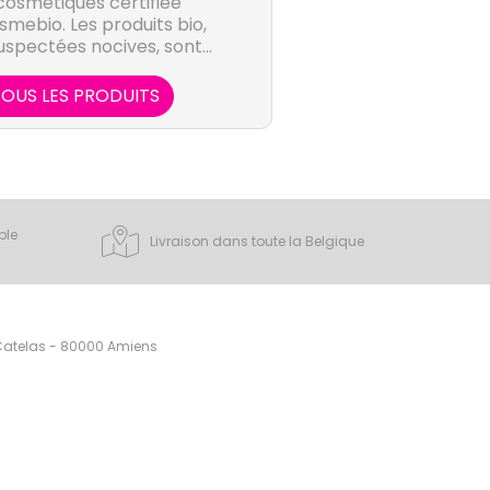
osmétiques certifiée
smebio. Les produits bio,
spectées nocives, sont
l'hygiène. Ils sont, par
uritaires et accessibles à
OUS LES PRODUITS
 famille.
ple
Livraison dans toute la Belgique
 Catelas - 80000 Amiens