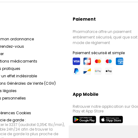
Paiement
Pharmaforce offre un paiement
entièrement sécurisé, quel que soit 
r mon ordonnance
mode de règlement
e rendez-vous
Paiement sécurisé et simple
er
ations médicaments
s pratiques
 un effet indésirable
ons Générales de Vente (CGV)
s légales
App Mobile
 personnelles
Retrouver notre application sur Go
Play et App Store
férences Cookies
ie de garde :
r le 3237 (audiotel 0,35€ ttc/min),
le 24h/24 afin de trouver la
ie de garde la plus proche de