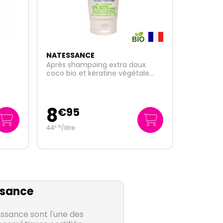
NATESSANCE
x
Crème de soin capillaire Karité
le
bio 100ml
7
€
95
79
/
litre
€
50
sance
ssance sont l'une des