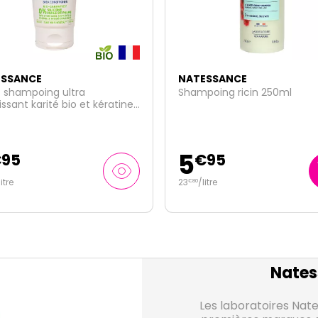
ESSANCE
NATESSANCE
oing ricin 250ml
Après shampoing extra dou
coco bio et kératine végéta
200ml
8
€
95
€
95
itre
44
/
litre
€
75
Nates
Les laboratoires Nate