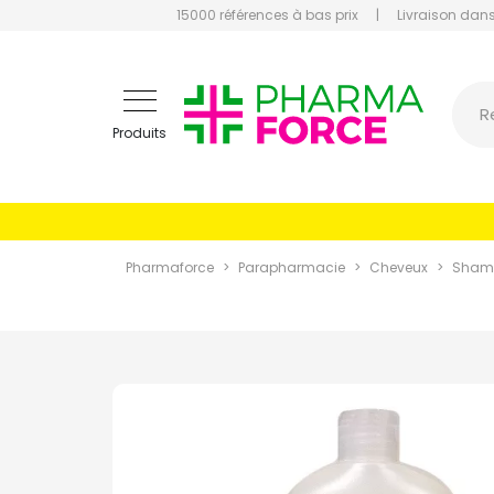
15000 références à bas prix
|
Livraison dans
Pharmaf
R
Produits
Pharmaforce
Parapharmacie
Cheveux
Sham