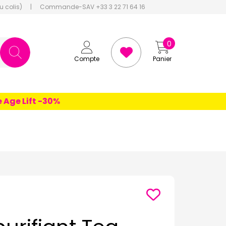
u colis)
|
Commande-SAV +33 3 22 71 64 16
0
Compte
Panier
e Lift -30%