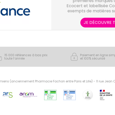
premières marques c
Ecocert et labellisée Co
exempts de matières su
destinés aux soins et à 
ailleurs, sensoriels, séc
JE DÉCOUVRE T
toute la
15 000 références à bas prix
Paiement en ligne sim
toute l’année
et 100% sécurisé
ens (anciennement Pharmacie Fachon entre Paris et Lille) - 11 rue Jean