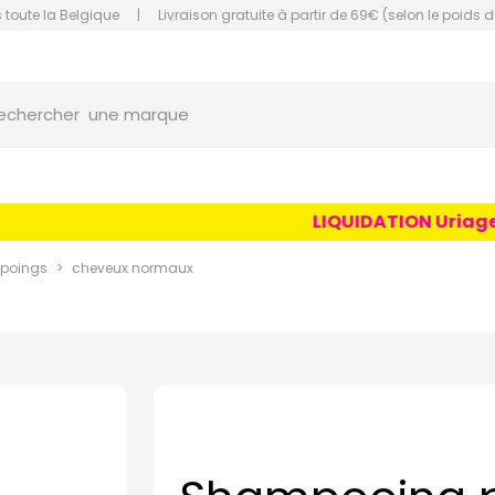
 toute la Belgique
|
Livraison gratuite à partir de 69€ (selon le poids d
orce Grande Pharmacie Amiens Fachon
une marque
echercher
un conseil
un produit
LIQUIDATION Uriage Ag
une marque
poings
cheveux normaux