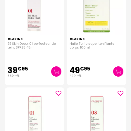
CLARINS
CLARINS
BB Skin Deotx 01 perfecteur de
Huile Tonic super tonifiante
teint SPF25 45ml
corps 100ml
39
49
€
95
€
95
887
/
l.
499
/
l.
€
78
€
50