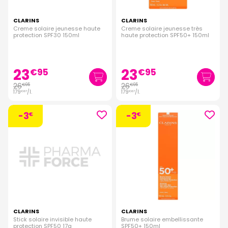
CLARINS
CLARINS
Creme solaire jeunesse haute
Creme solaire jeunesse très
protection SPF30 150ml
haute protection SPF50+ 150ml
23
23
€
95
€
95
26
26
€
95
€
95
179
/
l.
179
/
l.
€
67
€
67
-3
-3
€
€
CLARINS
CLARINS
Stick solaire invisible haute
Brume solaire embellissante
protection SPF50 17g
SPF50+ 150ml