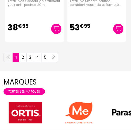
Total Eyes Contour gel fraicheur
Total Eye Smooth baume
yeux anti-poches 20ml
comblant yeux ride et fermeté
15ml
38
53
€
95
€
95
1
2
3
4
5
MARQUES
TOUTES LES MARQUES