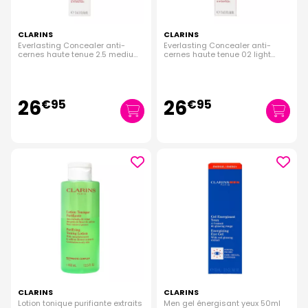
CLARINS
CLARINS
Everlasting Concealer anti-
Everlasting Concealer anti-
cernes haute tenue 2.5 medium
cernes haute tenue 02 light
12ml
medium 12ml
26
26
€
95
€
95
CLARINS
CLARINS
Lotion tonique purifiante extraits
Men gel énergisant yeux 50ml