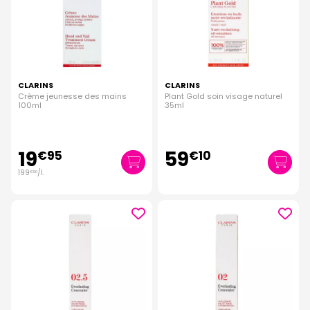
CLARINS
CLARINS
Crème jeunesse des mains
Plant Gold soin visage naturel
100ml
35ml
19
59
€
95
€
10
199
/
l.
€
50