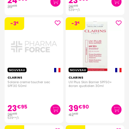
24
23
39
26
€
95
€
95
539
/
l.
€
00
-3
-3
€
€
NOUVEAU
NOUVEAU
CLARINS
CLARINS
Solaire creme toucher sec
UV Plus Skin Barrier SPF50+
SPF30 50ml
écran quotidien 30ml
23
39
€
95
€
90
26
42
€
95
€
90
539
/
l.
€
00