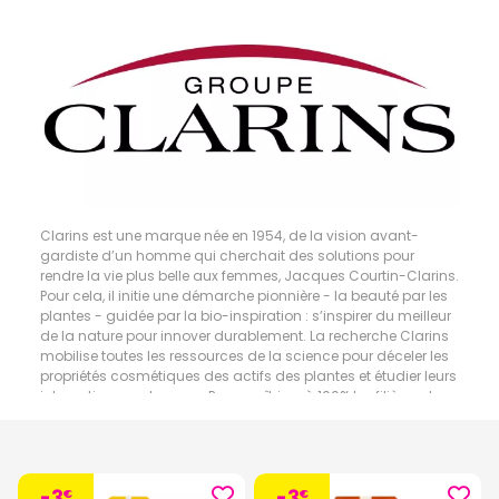
Clarins est une marque née en 1954, de la vision avant-
gardiste d’un homme qui cherchait des solutions pour
rendre la vie plus belle aux femmes, Jacques Courtin-Clarins.
Pour cela, il initie une démarche pionnière - la beauté par les
plantes - guidée par la bio-inspiration : s’inspirer du meilleur
de la nature pour innover durablement. La recherche Clarins
mobilise toutes les ressources de la science pour déceler les
propriétés cosmétiques des actifs des plantes et étudier leurs
interactions sur la peau. Pour maîtriser à 100% les filières et
optimiser a composition de ses formules, Clarins possède
son propre laboratoire de phytochimie dédié à la création
d’extraits de plantes.
-3
-3
€
€