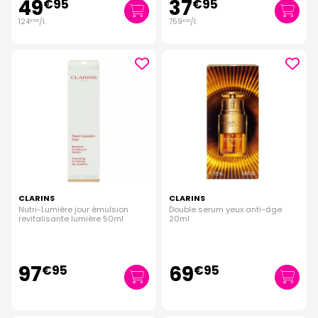
49
37
€
95
€
95
124
/
l.
759
/
l.
€
88
€
00
CLARINS
CLARINS
Nutri-Lumière jour émulsion
Double serum yeux anti-âge
revitalisante lumière 50ml
20ml
97
69
€
95
€
95