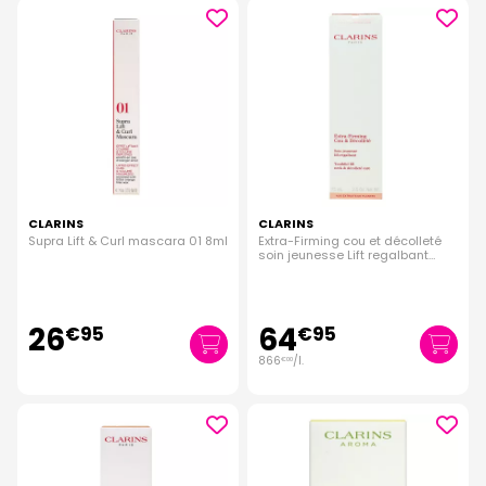
CLARINS
CLARINS
Supra Lift & Curl mascara 01 8ml
Extra-Firming cou et décolleté
soin jeunesse Lift regalbant
75ml
26
64
€
95
€
95
866
/
l.
€
00