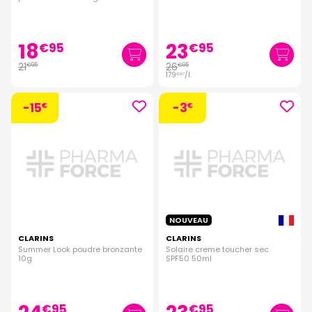
18
23
€
95
€
95
21
26
€
95
€
95
179
/
l.
€
67
-15
-3
€
€
NOUVEAU
CLARINS
CLARINS
Summer Look poudre bronzante
Solaire creme toucher sec
10g
SPF50 50ml
€
95
€
95