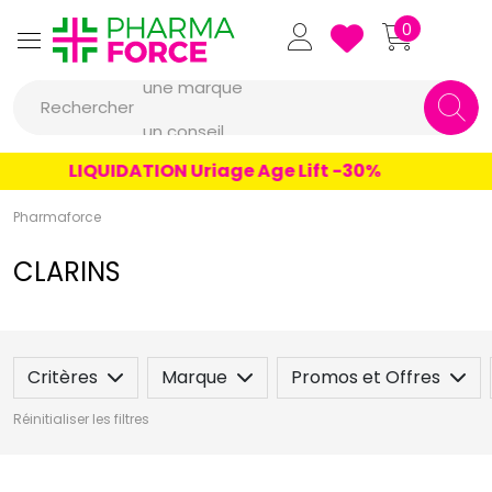
Pharmaforce Grande Pharma
0
une marque
Rechercher
un conseil
un produit
LIQUIDATION Uriage Age Lift -30%
une marque
Pharmaforce
CLARINS
Critères
Marque
Promos et Offres
Réinitialiser les filtres