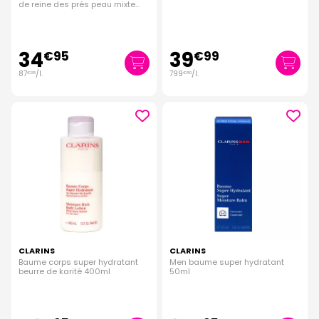
de reine des prés peau mixte
400ml
34
39
€
95
€
99
87
/
l.
799
/
l.
€
38
€
80
CLARINS
CLARINS
Baume corps super hydratant
Men baume super hydratant
beurre de karité 400ml
50ml