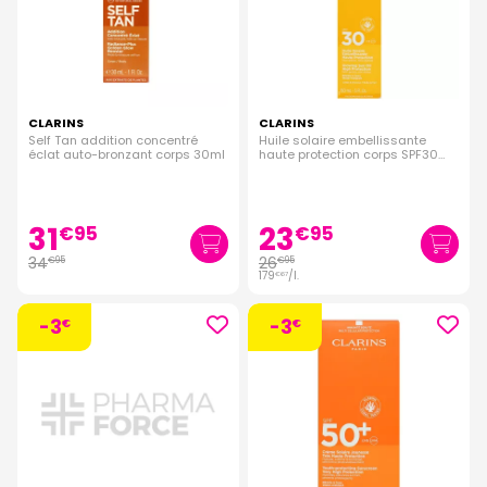
CLARINS
CLARINS
Self Tan addition concentré
Huile solaire embellissante
éclat auto-bronzant corps 30ml
haute protection corps SPF30
150ml
31
23
€
95
€
95
34
26
€
95
€
95
179
/
l.
€
67
-3
-3
€
€