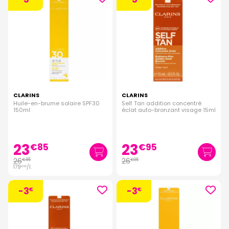
CLARINS
CLARINS
Huile-en-brume solaire SPF30
Self Tan addition concentré
150ml
éclat auto-bronzant visage 15ml
23
23
€
85
€
95
26
26
€
85
€
95
179
/
l.
€
00
-3
-3
€
€