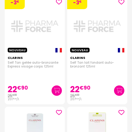
-3
-3
€
€
NOUVEAU
NOUVEAU
CLARINS
CLARINS
Self Tan gelée auto-bronzante
Self Tan lait fondant auto-
Express visage corps 125ml
bronzant 125ml
22
22
€
90
€
90
25
25
€
90
€
90
207
/
l.
207
/
l.
€
20
€
20