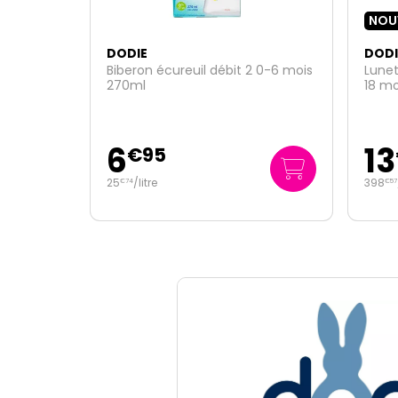
NOUVEAU
DODIE
DODI
 0-6 mois
Lunettes de soleil bébé vertes 0-
2 tét
18 mois catégorie 3
6 moi
13
6
€
95
398
/kg
3
/un
€
57
€
15