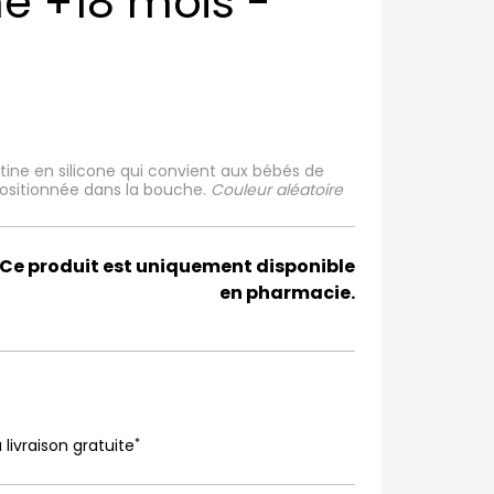
ne +18 mois -
ine en silicone qui convient aux bébés de
 positionnée dans la bouche.
Couleur aléatoire
Ce produit est uniquement disponible
en pharmacie.
*
 livraison gratuite