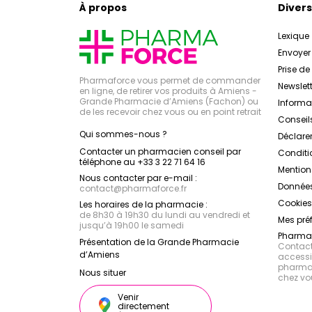
À propos
Divers
Lexique
Envoye
Prise d
Pharmaforce vous permet de commander
Newslett
en ligne, de retirer vos produits à Amiens -
Grande Pharmacie d’Amiens (Fachon) ou
Inform
de les recevoir chez vous ou en point retrait
Conseil
Qui sommes-nous ?
Déclarer
Contacter un pharmacien conseil par
Conditi
téléphone au +33 3 22 71 64 16
Mention
Nous contacter par e-mail :
Données
contact
@
pharmaforce.fr
Cookies
Les horaires de la pharmacie :
de 8h30 à 19h30 du lundi au vendredi et
Mes pré
jusqu’à 19h00 le samedi
Pharmac
Présentation de la Grande Pharmacie
Contacte
d’Amiens
accessib
pharmac
Nous situer
chez vo
Venir
directement