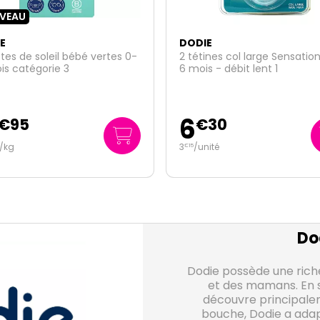
E
DODIE
ines col large Sensation+ 0-
2 tétines col large Sensatio
s - débit lent 1
6 mois - débit moyen 2
6
€
30
€
30
ité
3
/unité
€
15
Do
Dodie possède une rich
et des mamans. En 
découvre principale
bouche, Dodie a adap