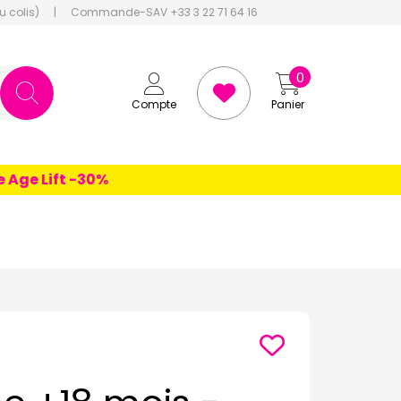
u colis)
|
Commande-SAV +33 3 22 71 64 16
0
Compte
Panier
e Lift -30%