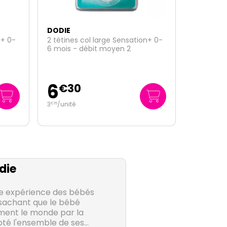
DODIE
n+ 0-
Biberon verre Sensation+ débit 2
0-6 mois Paris 270ml
11
€
95
44
/
litre
€
26
die
e expérience des bébés
sachant que le bébé
ment le monde par la
té l'ensemble de ses