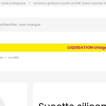
 toute la Belgique
|
Livraison gratuite à partir de 69€ (selon le poids d
orce Grande Pharmacie Amiens Fachon
une marque
echercher
un conseil
un produit
LIQUIDATION Uriage Ag
une marque
es
sucette