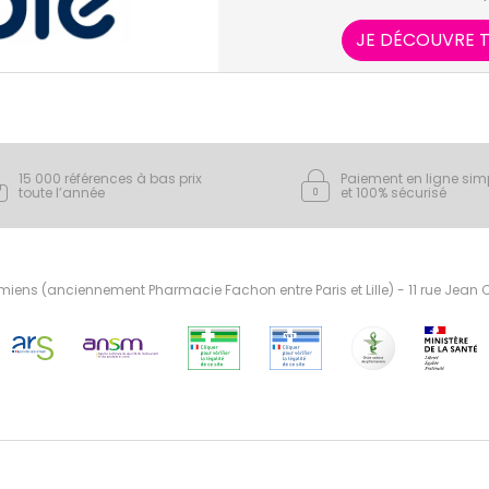
produits car cha
développement e
JE DÉCOUVRE T
15 000 références à bas prix
Paiement en ligne sim
toute l’année
et 100% sécurisé
ens (anciennement Pharmacie Fachon entre Paris et Lille) - 11 rue Jean