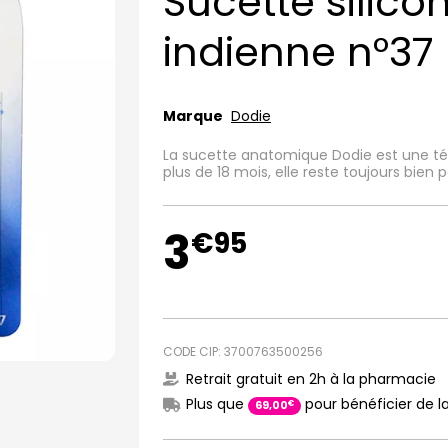
Sucette silico
indienne n°37
Marque
Dodie
La sucette anatomique Dodie est une tét
plus de 18 mois, elle reste toujours bien
3
€
95
CODE CIP: 3700763500256
Retrait gratuit en 2h à la pharmacie
Plus que
pour bénéficier de la
€
69
,
00