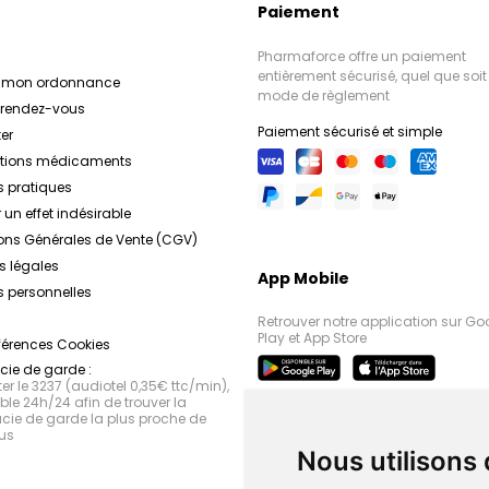
Paiement
Pharmaforce offre un paiement
entièrement sécurisé, quel que soit 
r mon ordonnance
mode de règlement
e rendez-vous
Paiement sécurisé et simple
er
ations médicaments
s pratiques
 un effet indésirable
ons Générales de Vente (CGV)
s légales
App Mobile
 personnelles
Retrouver notre application sur Go
Play et App Store
férences Cookies
ie de garde :
r le 3237 (audiotel 0,35€ ttc/min),
le 24h/24 afin de trouver la
ie de garde la plus proche de
us
Nous utilisons