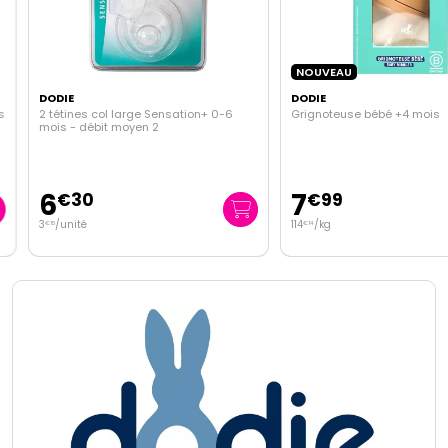
NOUVEAU
DODIE
DODIE
2 tétines col large Sensation+ 0-6
Grignoteuse bébé +4 mois
mois - débit moyen 2
6
7
€
30
€
99
3
/unité
114
/kg
€
15
€
14