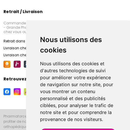
Retrait / Livraison
Commandez en ligne et venez chercher votre commande à Amiens
- Grande Pharmacie d’Amiens (Fachon) ou recevez-là rapidement
chez vous ou en point retrait
Nous utilisons des
Retrait dans la pharmacie d’Amiens
Livraison chez vous
cookies
Livraison chez votre commerçant
Nous utilisons des cookies et
d'autres technologies de suivi
pour améliorer votre expérience
Retrouvez-nous sur vos réseaux sociaux
de navigation sur notre site, pour
vous montrer un contenu
personnalisé et des publicités
ciblées, pour analyser le trafic de
notre site et pour comprendre la
Pharmaforce.fr et la Grande Pharmacie d’Amiens vous souhaitent de
provenance de nos visiteurs.
profiter de notre accueil, de nos conseils pharmaceutiques,
orthopédiques, homéopathiques, parapharmaceutiques, beauté et