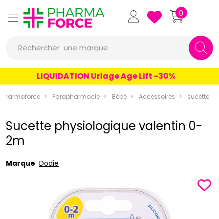
Pharmaforce Grande Pharma
0
une marque
Rechercher
un conseil
LIQUIDATION Uriage Age Lift -30%
un produit
Pharmaforce
Parapharmacie
Bébé
Accessoires
sucette
une marque
Sucette physiologique valentin 0-
2m
Marque
Dodie