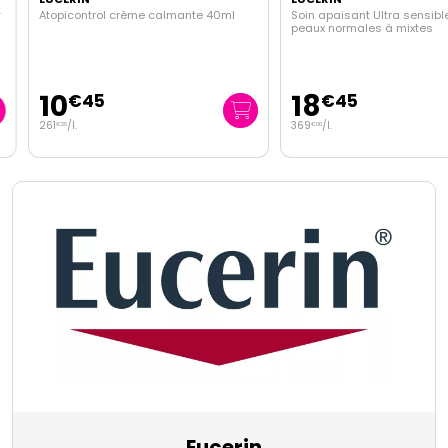
Atopicontrol crème calmante 40ml
Soin apaisant Ultra sensible 
peaux normales à mixtes
10
18
€
45
€
45
261
/
l.
369
/
l.
€
25
€
00
Eucerin