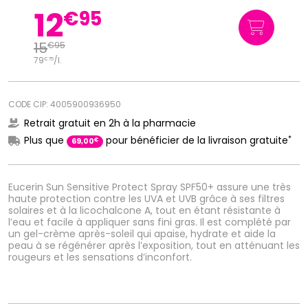
12
€
95
15
€
95
79
/
l.
€
75
CODE CIP: 4005900936950
Retrait gratuit en 2h à la pharmacie
*
Plus que
pour bénéficier de la livraison gratuite
€
69
,
00
Eucerin Sun Sensitive Protect Spray SPF50+ assure une très
haute protection contre les UVA et UVB grâce à ses filtres
solaires et à la licochalcone A, tout en étant résistante à
l’eau et facile à appliquer sans fini gras. Il est complété par
un gel-crème après-soleil qui apaise, hydrate et aide la
peau à se régénérer après l’exposition, tout en atténuant les
rougeurs et les sensations d’inconfort.