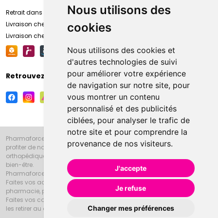
Nous utilisons des
Retrait dans la pharmacie d’Amiens
Livraison chez vous
cookies
Livraison chez votre commerçant
Nous utilisons des cookies et
d'autres technologies de suivi
pour améliorer votre expérience
Retrouvez-nous sur vos réseaux sociaux
de navigation sur notre site, pour
vous montrer un contenu
personnalisé et des publicités
ciblées, pour analyser le trafic de
notre site et pour comprendre la
Pharmaforce.fr et la Grande Pharmacie d’Amiens vous souhaitent de
provenance de nos visiteurs.
profiter de notre accueil, de nos conseils pharmaceutiques,
orthopédiques, homéopathiques, parapharmaceutiques, beauté et
bien-être.
J'accepte
Pharmaforce.fr est le site internet de la Grande Pharmacie d’Amiens.
Faites vos achats en ligne grâce à un choix de 20000 références en
Je refuse
pharmacie, parapharmacie, diététique et animaux (vétérinaire).
Faites vos courses de pharmacie et parapharmacie en ligne et venez
Changer mes préférences
les retirer au drive ou vous les faire livrer à domicile.