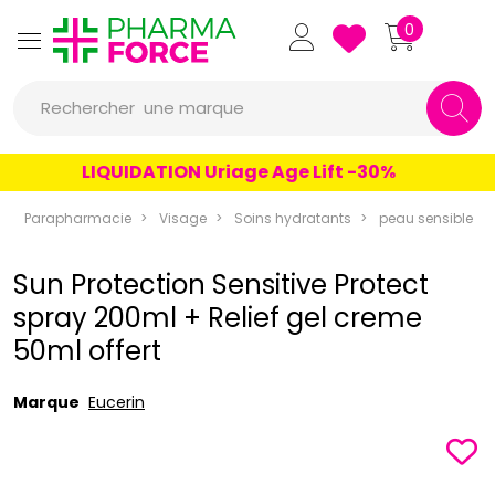
Pharmaforce Grande Pharma
0
une marque
Rechercher
un conseil
LIQUIDATION Uriage Age Lift -30%
un produit
Parapharmacie
Visage
Soins hydratants
peau sensible
une marque
Sun Protection Sensitive Protect
spray 200ml + Relief gel creme
50ml offert
Marque
Eucerin