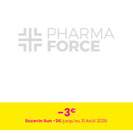
-3
€
Eucerin Sun -3€
jusqu'au 31 Août 2026.