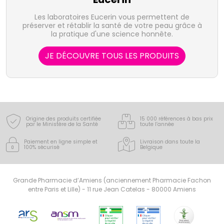
Les laboratoires Eucerin vous permettent de
préserver et rétablir la santé de votre peau grâce à
la pratique d'une science honnête.
JE DÉCOUVRE TOUS LES PRODUITS
Origine des produits certifiée
15 000 références à bas prix
par le Ministère de la Santé
toute l’année
Paiement en ligne simple
et
Livraison dans toute la
100% sécurisé
Belgique
Grande Pharmacie d’Amiens (anciennement Pharmacie Fachon
entre Paris et Lille) - 11 rue Jean Catelas - 80000 Amiens