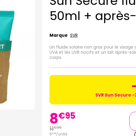
Sun Secure fl
50ml + après-s
Marque
SVR
Un fluide solaire non gras pour le visage
UVA et les UVB nocifs et un lait après-sol
corps.
SVR Sun Secure -
8
€
95
11
€
95
5
/unité
€
98