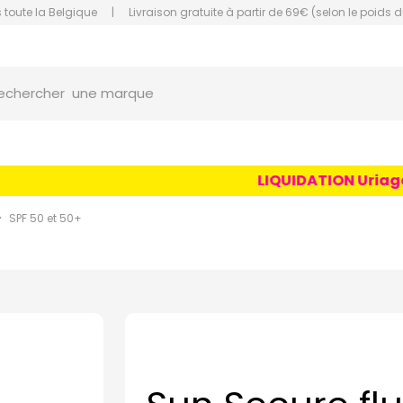
 toute la Belgique
|
Livraison gratuite à partir de 69€ (selon le poids d
orce Grande Pharmacie Amiens Fachon
une marque
echercher
un conseil
un produit
LIQUIDATION Uriage Ag
une marque
SPF 50 et 50+