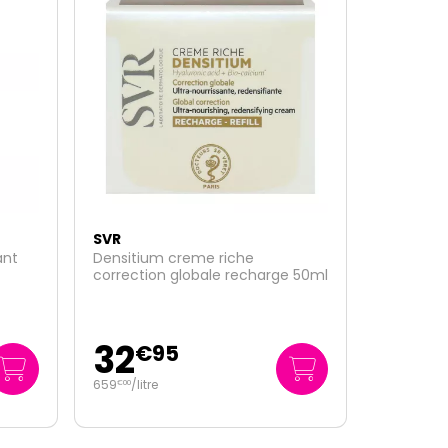
SVR
Densitium Bi-serum Anti-gravite
e 50ml
rechargeable 2x15ml
38
€
95