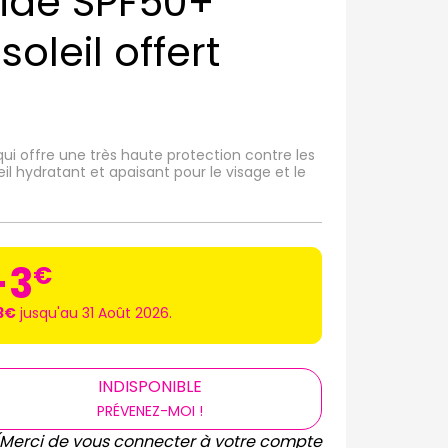
uide SPF50+
oleil offert
 qui offre une très haute protection contre les
eil hydratant et apaisant pour le visage et le
-3
€
3€
jusqu'au 31 Août 2026.
INDISPONIBLE
PRÉVENEZ-MOI !
(Merci de vous connecter à votre compte