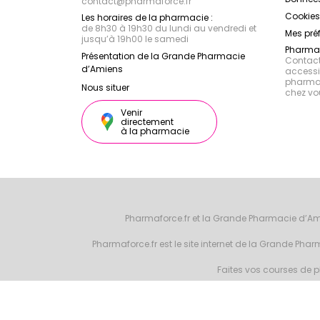
contact
@
pharmaforce.fr
Cookies
Les horaires de la pharmacie :
de 8h30 à 19h30 du lundi au vendredi et
Mes pré
jusqu’à 19h00 le samedi
Pharmac
Présentation de la Grande Pharmacie
Contacte
d’Amiens
accessib
pharmac
Nous situer
chez vo
Venir
directement
à la pharmacie
Pharmaforce.fr et la Grande Pharmacie d’Am
Pharmaforce.fr est le site internet de la Grande Ph
Faites vos courses de ph
© 2026 Grande 