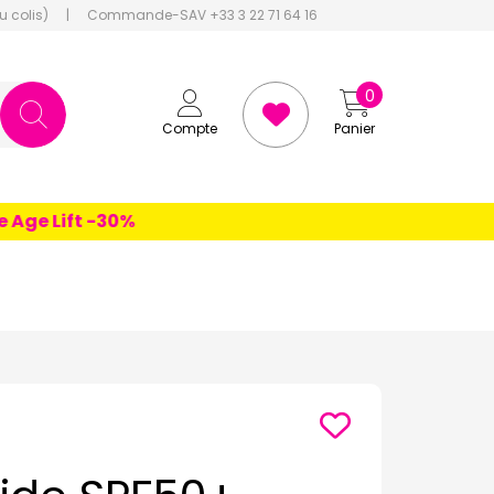
u colis)
|
Commande-SAV +33 3 22 71 64 16
0
Compte
Panier
e Lift -30%