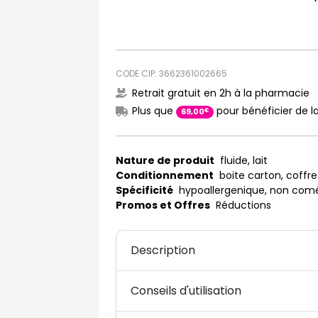
CODE CIP: 3662361002665
Retrait gratuit en 2h à la pharmacie
Plus que
pour bénéficier de la
€
69
,
00
Nature de produit
fluide, lait
Conditionnement
boite carton, coffre
Spécificité
hypoallergenique, non co
Promos et Offres
Réductions
Description
Conseils d'utilisation