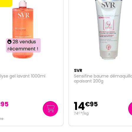
SVR
fine baume démaquillant
Densitium creme riche
ant 200g
correction globale recharg
32
€
95
€
95
kg
659
/
litre
€
00