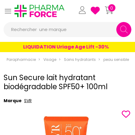
Pharmaforce Grande Pharma
0
une marque
Rechercher
un conseil
LIQUIDATION Uriage Age Lift -30%
un produit
Parapharmacie
Visage
Soins hydratants
peau sensible
une marque
Sun Secure lait hydratant
biodégradable SPF50+ 100ml
Marque
SVR