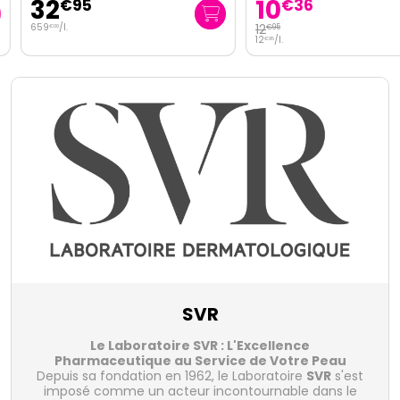
32
10
€
95
€
36
659
/
l.
12
€
95
€
00
12
/
l.
€
95
SVR
Le Laboratoire SVR : L'Excellence
Pharmaceutique au Service de Votre Peau
Depuis sa fondation en 1962, le Laboratoire
SVR
s'est
imposé comme un acteur incontournable dans le