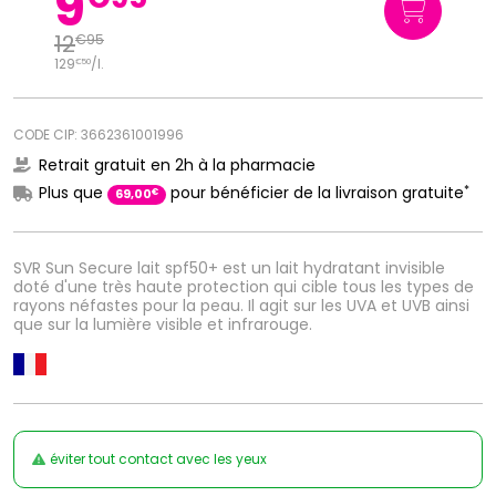
9
12
€
95
129
/
l.
€
50
CODE CIP: 3662361001996
Retrait gratuit en 2h à la pharmacie
*
Plus que
pour bénéficier de la livraison gratuite
€
69
,
00
SVR Sun Secure lait spf50+ est un lait hydratant invisible
doté d'une très haute protection qui cible tous les types de
rayons néfastes pour la peau. Il agit sur les UVA et UVB ainsi
que sur la lumière visible et infrarouge.
éviter tout contact avec les yeux