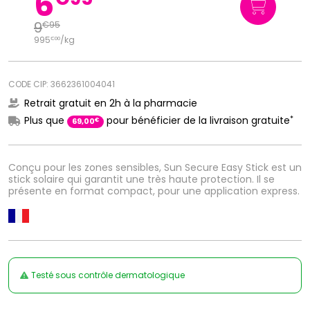
6
9
€
95
995
/kg
€
00
CODE CIP: 3662361004041
Retrait gratuit en 2h à la pharmacie
*
Plus que
pour bénéficier de la livraison gratuite
€
69
,
00
Conçu pour les zones sensibles, Sun Secure Easy Stick est un
stick solaire qui garantit une très haute protection. Il se
présente en format compact, pour une application express.
Testé sous contrôle dermatologique