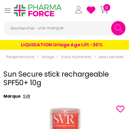
Pharmaforce Grande Pharma
0
une marque
Rechercher
un conseil
LIQUIDATION Uriage Age Lift -30%
un produit
Parapharmacie
Visage
Soins hydratants
peau sensible
une marque
Sun Secure stick rechargeable
SPF50+ 10g
Marque
SVR