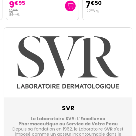
9
7
€
95
€
50
12
100
/kg
€
95
€
00
86
/
l.
€
33
SVR
Le Laboratoire SVR : L'Excellence
Pharmaceutique au Service de Votre Peau
Depuis sa fondation en 1962, le Laboratoire
SVR
s'est
imposé comme un acteur incontournable dans le