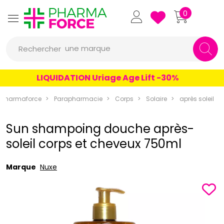
Pharmaforce Grande Pharma
0
une marque
Rechercher
un conseil
LIQUIDATION Uriage Age Lift -30%
un produit
Pharmaforce
Parapharmacie
Corps
Solaire
après soleil
une marque
Sun shampoing douche après-
soleil corps et cheveux 750ml
Marque
Nuxe