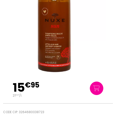
15
€
95
21
/
l.
€
27
CODE CIP: 3264680038723