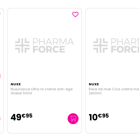
NUXE
NUXE
Nuxuriance Ultra la creme anti-âge
Reve de miel Cica creme main
Global 50ml
2x50ml
49
10
€
95
€
95