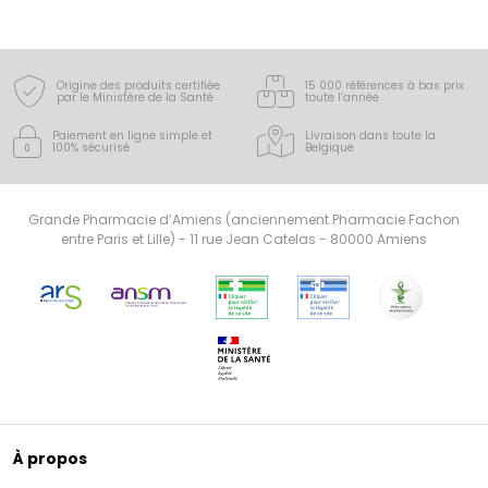
Origine des produits certifiée
15 000 références à bas prix
par le Ministère de la Santé
toute l’année
Paiement en ligne simple
et
Livraison dans toute la
100% sécurisé
Belgique
Grande Pharmacie d’Amiens (anciennement Pharmacie Fachon
entre Paris et Lille) - 11 rue Jean Catelas - 80000 Amiens
À propos