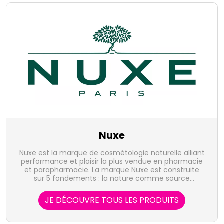
Nuxe
Nuxe est la marque de cosmétologie naturelle alliant
performance et plaisir la plus vendue en pharmacie
et parapharmacie. La marque Nuxe est construite
sur 5 fondements : la nature comme source
d'inspiration, l'innovation comme crédo, l'évaluation
comme exigence, l'accessibilité comme
JE DÉCOUVRE TOUS LES PRODUITS
préoccupation et la sensorialité comme essence.