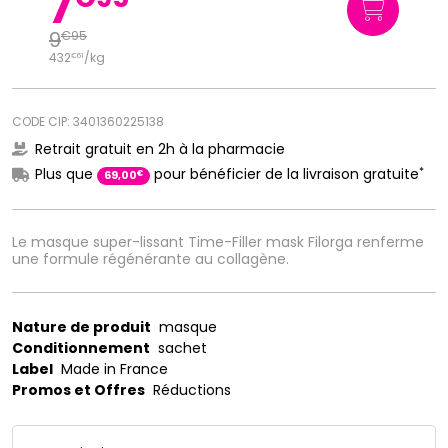
7
9
€
95
432
/kg
€
61
CODE CIP: 3401360225138
Retrait gratuit en 2h à la pharmacie
*
Plus que
pour bénéficier de la livraison gratuite
€
69
,
00
Le masque super-lissant Time-Filler mask Filorga renferme
une formule régénérante au collagène.
Nature de produit
masque
Conditionnement
sachet
Label
Made in France
Promos et Offres
Réductions