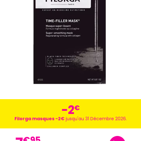
-2
€
Filorga masques -2€
jusqu'au 31 Décembre 2026.
€
95