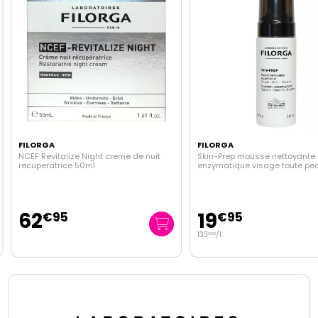
FILORGA
FILORGA
NCEF Revitalize Night creme de nuit
Skin-Prep mousse nettoyante
recuperatrice 50ml
enzymatique visage toute pe
62
19
€
95
€
95
133
/
l.
€
00