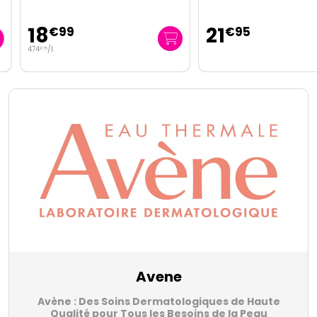
18
21
€
99
€
95
474
/
l.
€
75
Avene
Avène : Des Soins Dermatologiques de Haute
Qualité pour Tous les Besoins de la Peau