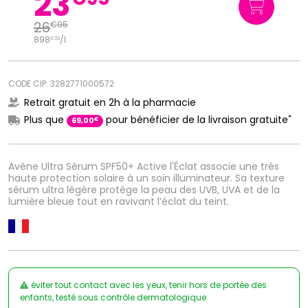
23
26
€
95
898
/
l.
€
33
CODE CIP: 3282771000572
Retrait gratuit en 2h à la pharmacie
*
Plus que
pour bénéficier de la livraison gratuite
€
69
,
00
Avène Ultra Sérum SPF50+ Active l'Éclat associe une très
haute protection solaire à un soin illuminateur. Sa texture
sérum ultra légère protège la peau des UVB, UVA et de la
lumière bleue tout en ravivant l’éclat du teint.
éviter tout contact avec les yeux, tenir hors de portée des
enfants, testé sous contrôle dermatologique