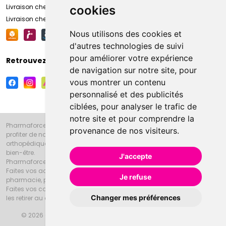
Livraison chez vous
cookies
Livraison chez votre commerçant
Nous utilisons des cookies et
d'autres technologies de suivi
pour améliorer votre expérience
Retrouvez-nous sur vos réseaux sociaux
de navigation sur notre site, pour
vous montrer un contenu
personnalisé et des publicités
ciblées, pour analyser le trafic de
notre site et pour comprendre la
Pharmaforce.fr et la Grande Pharmacie d’Amiens vous souhaitent de
provenance de nos visiteurs.
profiter de notre accueil, de nos conseils pharmaceutiques,
orthopédiques, homéopathiques, parapharmaceutiques, beauté et
bien-être.
J'accepte
Pharmaforce.fr est le site internet de la Grande Pharmacie d’Amiens.
Faites vos achats en ligne grâce à un choix de 20000 références en
Je refuse
pharmacie, parapharmacie, diététique et animaux (vétérinaire).
Faites vos courses de pharmacie et parapharmacie en ligne et venez
Changer mes préférences
les retirer au drive ou vous les faire livrer à domicile.
© 2026 Grande Pharmacie d’Amiens
Tous droits réservés
Apotekisto