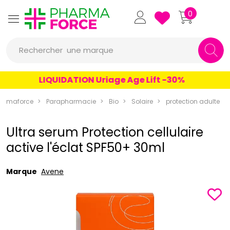
Pharmaforce Grande Pharma
0
une marque
Rechercher
un conseil
LIQUIDATION Uriage Age Lift -30%
un produit
armaforce
Parapharmacie
Bio
Solaire
protection adulte
une marque
Ultra serum Protection cellulaire
active l'éclat SPF50+ 30ml
Marque
Avene