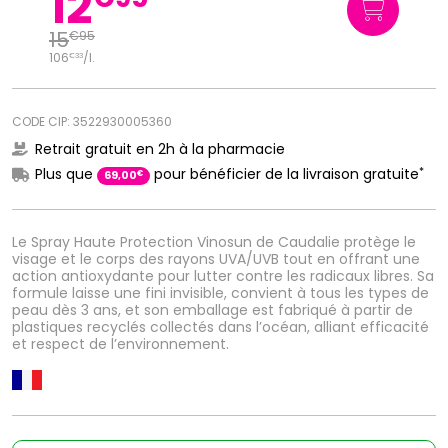
12
15
€
95
106
/
l.
€
33
CODE CIP: 3522930005360
Retrait gratuit en 2h à la pharmacie
*
Plus que
pour bénéficier de la livraison gratuite
€
69
,
00
Le Spray Haute Protection Vinosun de Caudalie protège le
visage et le corps des rayons UVA/UVB tout en offrant une
action antioxydante pour lutter contre les radicaux libres. Sa
formule laisse une fini invisible, convient à tous les types de
peau dès 3 ans, et son emballage est fabriqué à partir de
plastiques recyclés collectés dans l’océan, alliant efficacité
et respect de l’environnement.