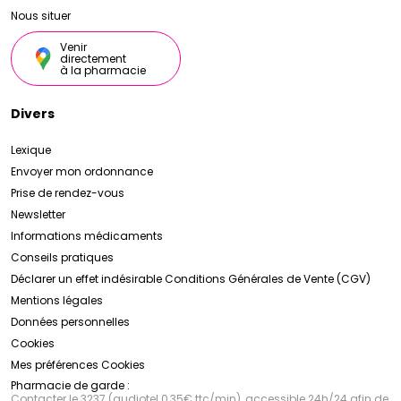
dans le domaine de la cosmétique naturelle, offrant
Nous situer
des produits de qualité et des résultats visibles pour
une peau plus saine, plus belle et plus éclatante.
Venir
directement
à la pharmacie
Divers
Lexique
Envoyer mon ordonnance
Prise de rendez-vous
Newsletter
Informations médicaments
Conseils pratiques
Déclarer un effet indésirable
Conditions Générales de Vente (CGV)
Mentions légales
Données personnelles
Cookies
Mes préférences Cookies
Pharmacie de garde :
Contacter le 3237 (audiotel 0,35€ ttc/min), accessible 24h/24 afin de