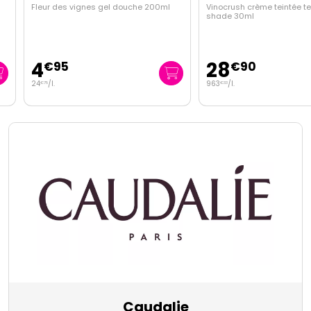
Fleur des vignes gel douche 200ml
Vinocrush crème teintée teint
shade 30ml
4
28
€
95
€
90
24
/
l.
963
/
l.
€
75
€
33
Caudalie