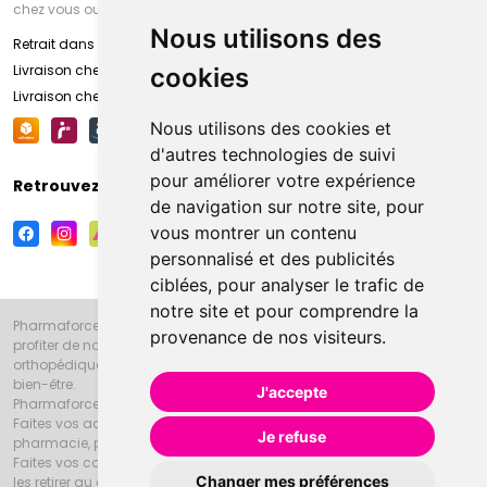
chez vous ou en point retrait
Nous utilisons des
Retrait dans la pharmacie d’Amiens
Livraison chez vous
cookies
Livraison chez votre commerçant
Nous utilisons des cookies et
d'autres technologies de suivi
pour améliorer votre expérience
Retrouvez-nous sur vos réseaux sociaux
de navigation sur notre site, pour
vous montrer un contenu
personnalisé et des publicités
ciblées, pour analyser le trafic de
notre site et pour comprendre la
Pharmaforce.fr et la Grande Pharmacie d’Amiens vous souhaitent de
provenance de nos visiteurs.
profiter de notre accueil, de nos conseils pharmaceutiques,
orthopédiques, homéopathiques, parapharmaceutiques, beauté et
bien-être.
J'accepte
Pharmaforce.fr est le site internet de la Grande Pharmacie d’Amiens.
Faites vos achats en ligne grâce à un choix de 20000 références en
Je refuse
pharmacie, parapharmacie, diététique et animaux (vétérinaire).
Faites vos courses de pharmacie et parapharmacie en ligne et venez
Changer mes préférences
les retirer au drive ou vous les faire livrer à domicile.