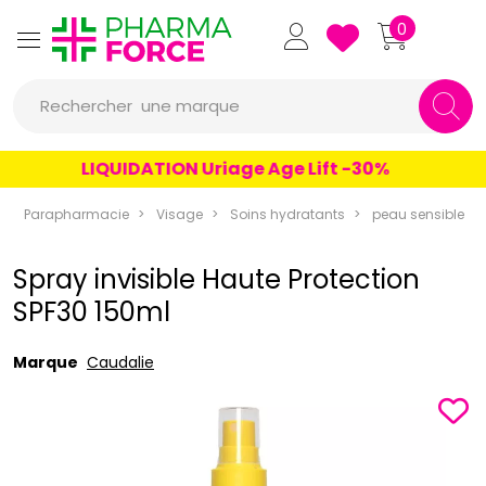
Pharmaforce Grande Pharma
0
une marque
Rechercher
un conseil
LIQUIDATION Uriage Age Lift -30%
un produit
Parapharmacie
Visage
Soins hydratants
peau sensible
une marque
Spray invisible Haute Protection
SPF30 150ml
Marque
Caudalie