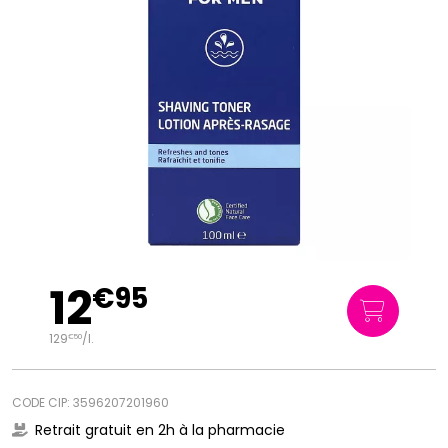
12
€
95
129
/
l.
€
50
CODE CIP: 3596207201960
Retrait gratuit en 2h à la pharmacie