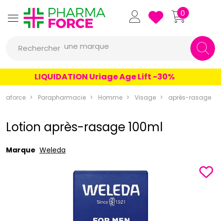
Pharmaforce Grande Pharma
0
une marque
Rechercher
un conseil
LIQUIDATION Uriage Age Lift -30%
un produit
une marque
rmaforce
Parapharmacie
Homme
Visage
après-rasage
Lotion après-rasage 100ml
Marque
Weleda