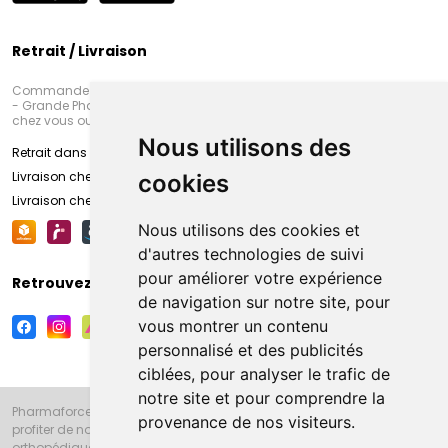
Retrait / Livraison
Commandez en ligne et venez chercher votre commande à Amiens
- Grande Pharmacie d’Amiens (Fachon) ou recevez-là rapidement
chez vous ou en point retrait
Nous utilisons des
Retrait dans la pharmacie d’Amiens
Livraison chez vous
cookies
Livraison chez votre commerçant
Nous utilisons des cookies et
d'autres technologies de suivi
pour améliorer votre expérience
Retrouvez-nous sur vos réseaux sociaux
de navigation sur notre site, pour
vous montrer un contenu
personnalisé et des publicités
ciblées, pour analyser le trafic de
notre site et pour comprendre la
Pharmaforce.fr et la Grande Pharmacie d’Amiens vous souhaitent de
provenance de nos visiteurs.
profiter de notre accueil, de nos conseils pharmaceutiques,
orthopédiques, homéopathiques, parapharmaceutiques, beauté et