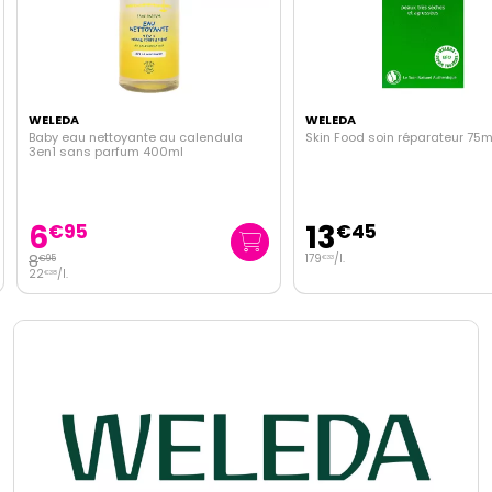
WELEDA
WELEDA
Baby eau nettoyante au calendula
Skin Food soin réparateur 75m
3en1 sans parfum 400ml
6
13
€
95
€
45
8
179
/
l.
€
95
€
33
22
/
l.
€
38