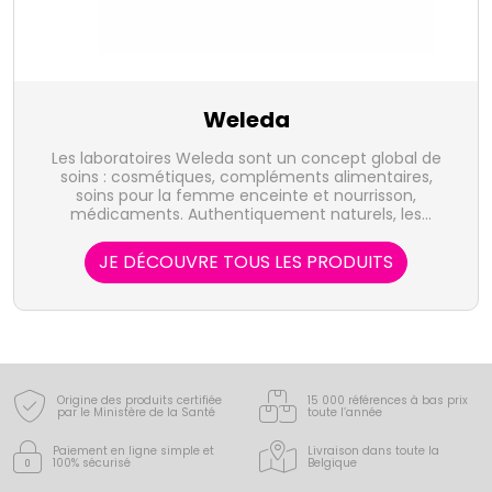
Weleda
Les laboratoires Weleda sont un concept global de
soins : cosmétiques, compléments alimentaires,
soins pour la femme enceinte et nourrisson,
médicaments. Authentiquement naturels, les
produits Weleda puisent, dans la nature, les forces
vives qui stimulent les capacités de régulation et de
JE DÉCOUVRE TOUS LES PRODUITS
régénération de l'organisme.
Origine des produits certifiée
15 000 références à bas prix
par le Ministère de la Santé
toute l’année
Paiement en ligne simple
et
Livraison dans toute la
100% sécurisé
Belgique