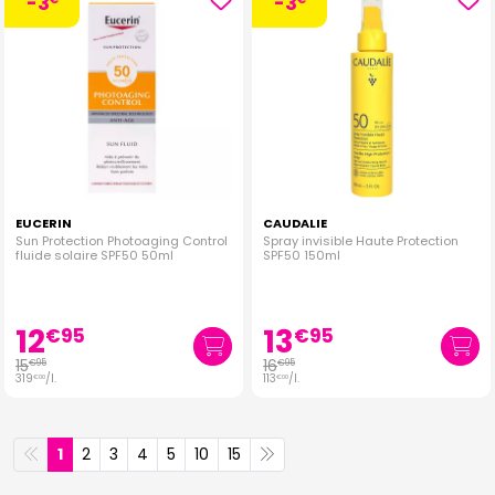
-3
-3
EUCERIN
CAUDALIE
Sun Protection Photoaging Control
Spray invisible Haute Protection
fluide solaire SPF50 50ml
SPF50 150ml
12
13
€
95
€
95
15
16
€
95
€
95
319
/
l.
113
/
l.
€
00
€
00
1
2
3
4
5
10
15