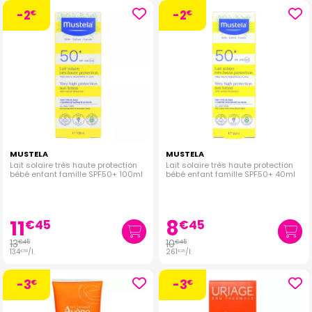
-2
-2
€
€
MUSTELA
MUSTELA
Lait solaire très haute protection
Lait solaire très haute protection
bébé enfant famille SPF50+ 100ml
bébé enfant famille SPF50+ 40ml
11
8
€
45
€
45
13
10
€
45
€
45
134
/
l.
261
/
l.
€
50
€
25
-3
-3
€
€