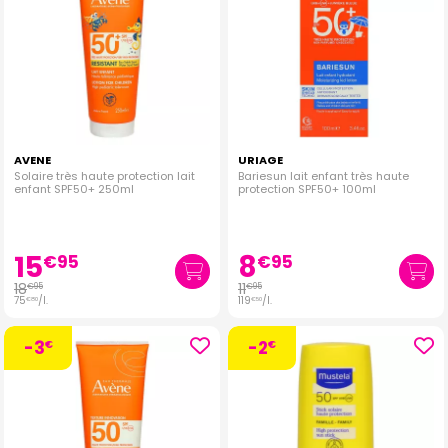
AVENE
URIAGE
Solaire très haute protection lait
Bariesun lait enfant très haute
enfant SPF50+ 250ml
protection SPF50+ 100ml
15
8
€
95
€
95
18
11
€
95
€
95
75
/
l.
119
/
l.
€
80
€
50
-3
-2
€
€