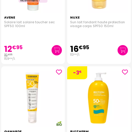
récemment !
AVENE
NUXE
Solaire lait solaire toucher sec
Sun lait fondant haute protection
SPF50 100ml
visage corps SPF50 150ml
12
16
€
95
€
95
15
113
/
l.
€
95
€
00
159
/
l.
€
50
-3
€
GAMARDE
BIOTHERM