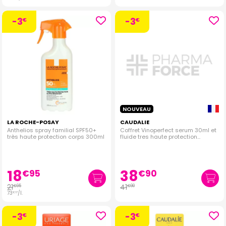
-3
-3
€
€
NOUVEAU
LA ROCHE-POSAY
CAUDALIE
Anthelios spray familial SPF50+
Coffret Vinoperfect serum 30ml et
très haute protection corps 300ml
fluide tres haute protection
SPF50+ 20ml offert
18
38
€
95
€
90
21
41
€
95
€
90
73
/
l.
€
17
-3
-3
€
€