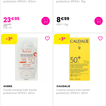
protection SPF50+ 150ml
protection SPF50+ 18g
23
8
€
95
€
99
26
499
/kg
€
95
€
44
179
/
l.
€
67
-3
-3
€
€
AVENE
CAUDALIE
Fluide minéral très haute
Creme solaire très haute
protection SPF50+ 40ml
protection SPF50+ 40ml