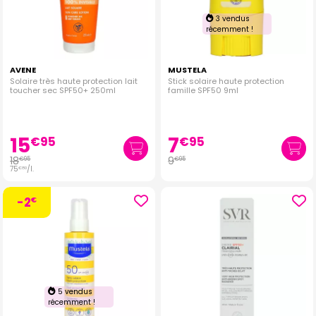
3 vendus
récemment !
AVENE
MUSTELA
Solaire très haute protection lait
Stick solaire haute protection
toucher sec SPF50+ 250ml
famille SPF50 9ml
15
7
€
95
€
95
18
9
€
95
€
95
75
/
l.
€
80
-2
€
5 vendus
récemment !