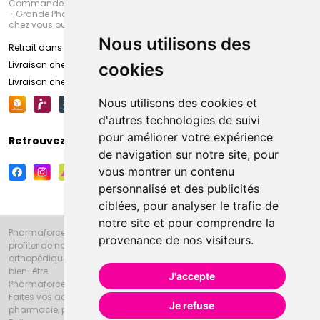
Commandez en ligne et venez chercher votre commande à Amiens
- Grande Pharmacie d’Amiens (Fachon) ou recevez-là rapidement
chez vous ou en point retrait
Nous utilisons des
Retrait dans la pharmacie d’Amiens
Livraison chez vous
cookies
Livraison chez votre commerçant
Nous utilisons des cookies et
d'autres technologies de suivi
pour améliorer votre expérience
Retrouvez-nous sur vos réseaux sociaux
de navigation sur notre site, pour
vous montrer un contenu
personnalisé et des publicités
ciblées, pour analyser le trafic de
notre site et pour comprendre la
Pharmaforce.fr et la Grande Pharmacie d’Amiens vous souhaitent de
provenance de nos visiteurs.
profiter de notre accueil, de nos conseils pharmaceutiques,
orthopédiques, homéopathiques, parapharmaceutiques, beauté et
bien-être.
J'accepte
Pharmaforce.fr est le site internet de la Grande Pharmacie d’Amiens.
Faites vos achats en ligne grâce à un choix de 20000 références en
Je refuse
pharmacie, parapharmacie, diététique et animaux (vétérinaire).