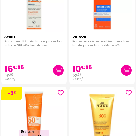
AVENE
URIAGE
Sunsimed KA très haute protection
Bariesun crème teintée claire très
solaire SPF50+ kératoses
haute protection SPF50+ 50ml
actiniques 80ml
16
10
€
95
€
95
19
13
€
95
€
95
249
/
l.
279
/
l.
€
38
€
00
-3
€
3 vendus