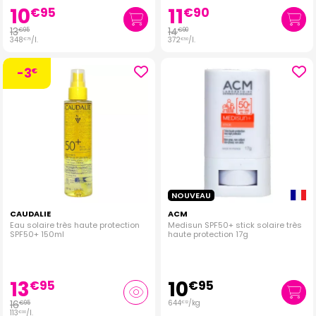
10
11
€
95
€
90
13
14
€
95
€
90
348
/
l.
372
/
l.
€
75
€
50
-3
€
NOUVEAU
CAUDALIE
ACM
Eau solaire très haute protection
Medisun SPF50+ stick solaire très
SPF50+ 150ml
haute protection 17g
13
10
€
95
€
95
16
644
/kg
€
95
€
12
113
/
l.
€
00