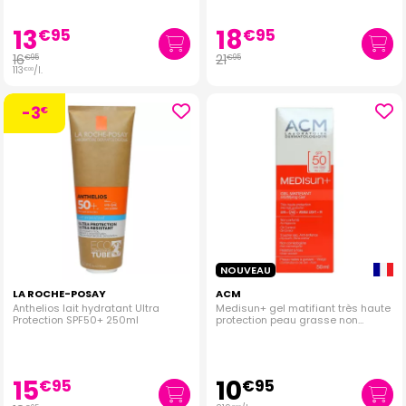
13
18
€
95
€
95
16
21
€
95
€
95
113
/
l.
€
00
-3
€
NOUVEAU
LA ROCHE-POSAY
ACM
Anthelios lait hydratant Ultra
Medisun+ gel matifiant très haute
Protection SPF50+ 250ml
protection peau grasse non
parfumé 50ml
15
10
€
95
€
95