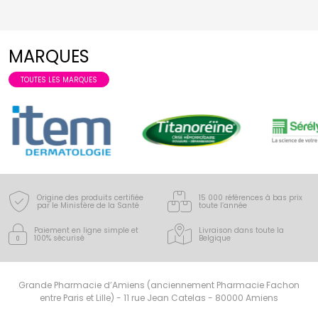
MARQUES
TOUTES LES MARQUES
Origine des produits certifiée
15 000 références à bas prix
par le Ministère de la Santé
toute l’année
Paiement en ligne simple
et
Livraison dans toute la
100% sécurisé
Belgique
Grande Pharmacie d’Amiens (anciennement Pharmacie Fachon
entre Paris et Lille) - 11 rue Jean Catelas - 80000 Amiens