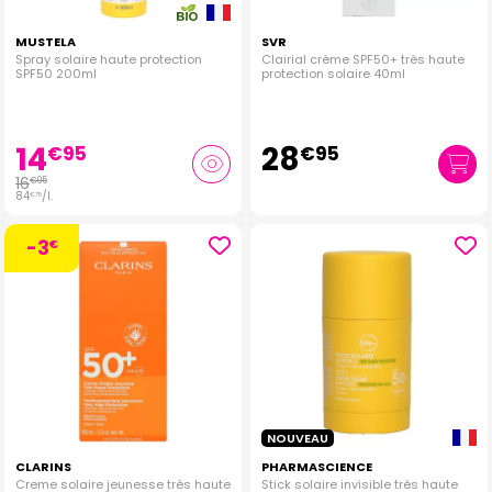
MUSTELA
SVR
Spray solaire haute protection
Clairial crème SPF50+ très haute
SPF50 200ml
protection solaire 40ml
14
28
€
95
€
95
16
€
95
84
/
l.
€
75
-3
€
NOUVEAU
CLARINS
PHARMASCIENCE
Creme solaire jeunesse très haute
Stick solaire invisible très haute