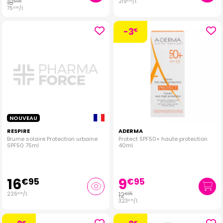
18
219
/
l.
€
95
€
00
75
/
l.
€
80
-3
€
NOUVEAU
RESPIRE
ADERMA
Brume solaire Protection urbaine
Protect SPF50+ haute protection
SPF50 75ml
40ml
16
9
€
95
€
95
226
/
l.
12
€
95
€
00
323
/
l.
€
75
€
€