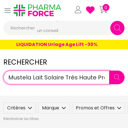
Pharmaforce Grande Pharma
0
une marque
Rechercher
un conseil
un produit
LIQUIDATION Uriage Age Lift -30%
une marque
RECHERCHER
Critères
Marque
Promos et Offres
Réinitialiser les filtres