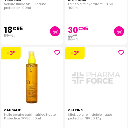
Solaire fluide SPF50 haute
Lait solaire hydratant SPF50+
protection 100ml
400ml
18
30
€
95
€
95
189
/
l.
33
€
95
€
50
84
/
l.
€
88
-3
-3
€
€
CAUDALIE
CLARINS
Huile solaire sublimatrice Haute
Stick solaire invisible haute
Protection SPF50 150ml
protection SPF50 17g