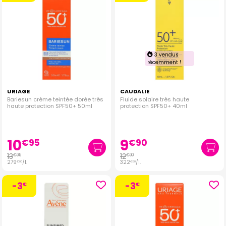
3 vendus
récemment !
URIAGE
CAUDALIE
Bariesun crème teintée dorée très
Fluide solaire très haute
haute protection SPF50+ 50ml
protection SPF50+ 40ml
10
9
€
95
€
90
13
12
€
95
€
90
279
/
l.
322
/
l.
€
00
€
50
-3
-3
€
€