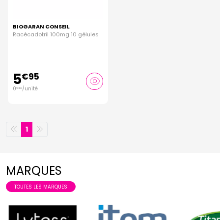
BIOGARAN CONSEIL
Racécadotril 100mg 10 gélules
5
€
95
0
/unité
€
60
1
MARQUES
TOUTES LES MARQUES