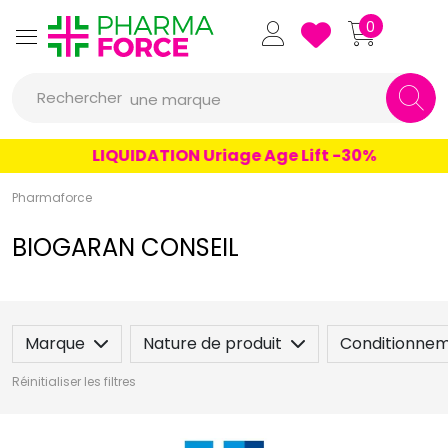
un conseil
Pharmaforce Grande Pharma
0
un produit
Rechercher
une marque
LIQUIDATION Uriage Age Lift -30%
Pharmaforce
BIOGARAN CONSEIL
Marque
Nature de produit
Conditionne
Réinitialiser les filtres