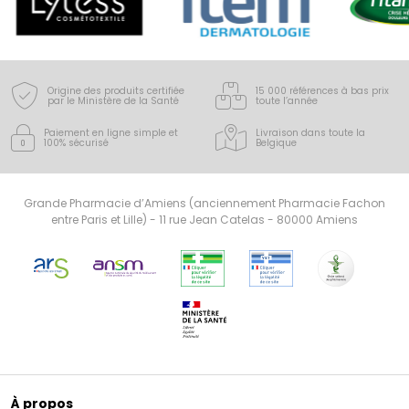
Origine des produits certifiée
15 000 références à bas prix
par le Ministère de la Santé
toute l’année
Paiement en ligne simple
et
Livraison dans toute la
100% sécurisé
Belgique
Grande Pharmacie d’Amiens (anciennement Pharmacie Fachon
entre Paris et Lille) - 11 rue Jean Catelas - 80000 Amiens
À propos