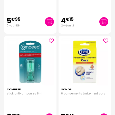
5
4
€
95
€
15
0
/unité
2
/unité
€
50
€
08
COMPEED
SCHOLL
stick anti-ampoules 8ml
8 pansements traitement cors