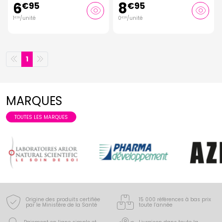
6
8
€
95
€
95
1
/unité
0
/unité
€
39
€
29
1
MARQUES
TOUTES LES MARQUES
Origine des produits certifiée
15 000 références à bas prix
par le Ministère de la Santé
toute l’année