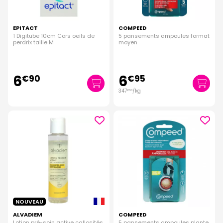
EPITACT
COMPEED
1 Digitube 10cm Cors oeils de
5 pansements ampoules format
perdrix taille M
moyen
6
6
€
90
€
95
347
/kg
€
50
NOUVEAU
ALVADIEM
COMPEED
Lotion pré-soin active callosités
5 pansements ampoules plante