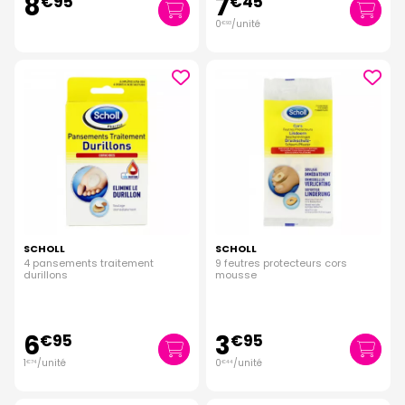
8
7
€
95
€
45
0
/unité
€
93
SCHOLL
SCHOLL
4 pansements traitement
9 feutres protecteurs cors
durillons
mousse
6
3
€
95
€
95
1
/unité
0
/unité
€
74
€
44