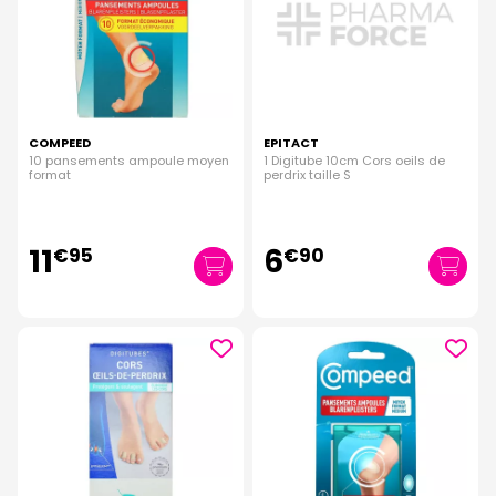
COMPEED
EPITACT
10 pansements ampoule moyen
1 Digitube 10cm Cors oeils de
format
perdrix taille S
11
6
€
95
€
90