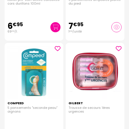
cors durillons 100ml
du pied
6
7
€
95
€
95
69
/
l.
1
/unité
€
50
€
59
COMPEED
GILBERT
5 pansements "seconde peau"
Trousse de secours 1ères
oignons
urgences