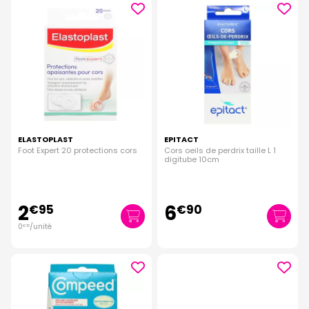
ELASTOPLAST
EPITACT
Foot Expert 20 protections cors
Cors oeils de perdrix taille L 1
digitube 10cm
2
6
€
95
€
90
0
/unité
€
15