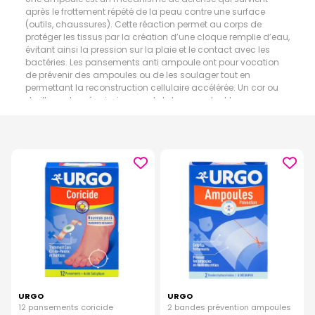
après le frottement répété de la peau contre une surface
(outils, chaussures). Cette réaction permet au corps de
protéger les tissus par la création d’une cloque remplie d’eau,
évitant ainsi la pression sur la plaie et le contact avec les
bactéries. Les pansements anti ampoule ont pour vocation
de prévenir des ampoules ou de les soulager tout en
permettant la reconstruction cellulaire accélérée. Un cor ou
durillon est un épaississement de la peau dont la cause
première est une pression répétée sur une même zone.
Contrairement aux idées reçues, les pieds ne sont pas les
seuls concernés, les mains le sont également. Cette barrière
permet à votre peau de se protéger contre les pressions
répétées. Vous pouvez, comme les ampoules, les traiter par
anticipation ou post création.
URGO
URGO
12 pansements coricide
2 bandes prévention ampoules