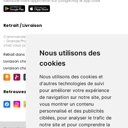
Retrouver notre application sur Google Play et App Store
Retrait / Livraison
Commandez en ligne et venez chercher votre commande à Amiens
- Grande Pharmacie d’Amiens (Fachon) ou recevez-là rapidement
chez vous ou en point retrait
Nous utilisons des
Retrait dans la pharmacie d’Amiens
Livraison chez vous
cookies
Livraison chez votre commerçant
Nous utilisons des cookies et
d'autres technologies de suivi
pour améliorer votre expérience
Retrouvez-nous sur vos réseaux sociaux
de navigation sur notre site, pour
vous montrer un contenu
personnalisé et des publicités
ciblées, pour analyser le trafic de
notre site et pour comprendre la