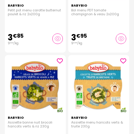
BABYBIO
BABYBIO
Petit pot menu carotte butternut
Bol menu PDT tomate
poulet & riz 2x200g
champignon & veau 2x200g
3
3
€
85
€
95
9
/kg
9
/kg
€
63
€
88
BABYBIO
BABYBIO
Assiette bonne nuit brocoli
Assiette menu haricots verts &
haricots verts & riz 230g
truite 230g