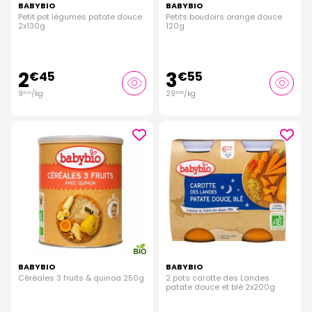
BABYBIO
BABYBIO
Petit pot légumes patate douce
Petits boudoirs orange douce
2x130g
120g
2
3
€
45
€
55
9
/kg
29
/kg
€
42
€
58
BABYBIO
BABYBIO
Céréales 3 fruits & quinoa 250g
2 pots carotte des Landes
patate douce et blé 2x200g