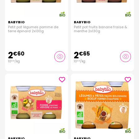
BABYBIO
BABYBIO
Petit pot légumes pomme de
Petit pot fruits banane fraise &
terre épinard 2x130g
menthe 2x130g
2
2
€
60
€
65
10
/kg
10
/kg
€
00
€
19
BABYBIO
BABYBIO