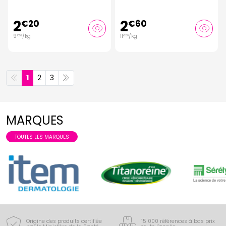
2
2
€
20
€
60
9
/kg
11
/kg
€
57
€
30
1
2
3
MARQUES
TOUTES LES MARQUES
Origine des produits certifiée
15 000 références à bas prix