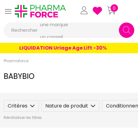
Pharmaforce Grande Pharma
0
une marque
Rechercher
un conseil
un produit
LIQUIDATION Uriage Age Lift -30%
une marque
Pharmaforce
BABYBIO
Critères
Nature de produit
Conditionne
Réinitialiser les filtres