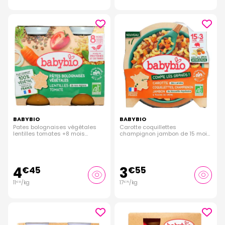
BABYBIO
BABYBIO
Pates bolognaises végétales
Carotte coquillettes
lentilles tomates +8 mois
champignon jambon de 15 mois
2x200g
à 3 ans bio 200g
4
3
€
45
€
55
11
/kg
17
/kg
€
13
€
75