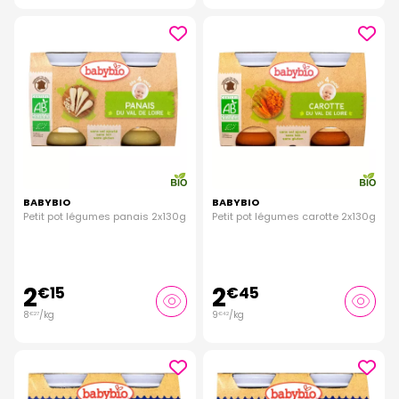
BABYBIO
BABYBIO
Petit pot légumes panais 2x130g
Petit pot légumes carotte 2x130g
2
2
€
15
€
45
8
/kg
9
/kg
€
27
€
42