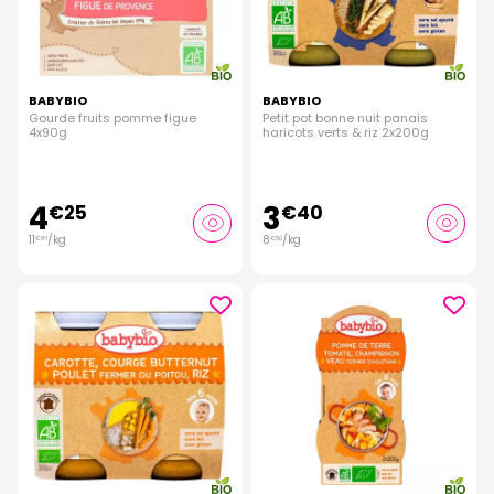
BABYBIO
BABYBIO
Gourde fruits pomme figue
Petit pot bonne nuit panais
4x90g
haricots verts & riz 2x200g
4
3
€
25
€
40
11
/kg
8
/kg
€
81
€
50