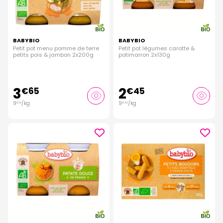
BABYBIO
BABYBIO
Petit pot menu pomme de terre
Petit pot légumes carotte &
petits pois & jambon 2x200g
potimarron 2x130g
3
2
€
65
€
45
9
/kg
9
/kg
€
13
€
42