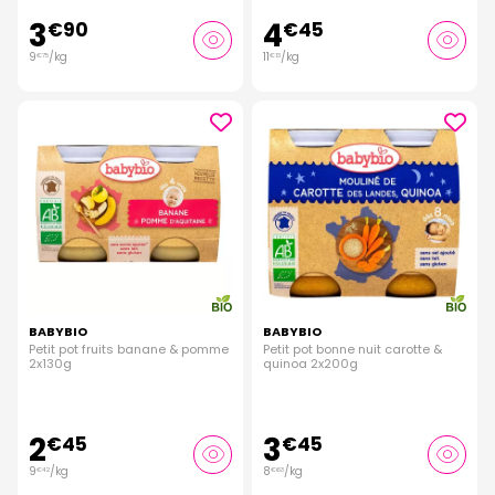
3
4
€
90
€
45
9
/kg
11
/kg
€
75
€
13
BABYBIO
BABYBIO
Petit pot fruits banane & pomme
Petit pot bonne nuit carotte &
2x130g
quinoa 2x200g
2
3
€
45
€
45
9
/kg
8
/kg
€
42
€
63