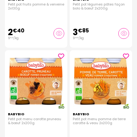
Petit pot fruits pomme & verveine
Petit pot légumes pâtes façon
2x130g
bolo & bœuf 2x200g
2
3
€
40
€
85
9
/kg
9
/kg
€
23
€
63
BABYBIO
BABYBIO
Petit pot menu carotte pruneau
Petit pot menu pomme de terre
& bœuf 2x200g
carotte & veau 2x200g