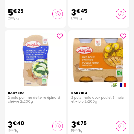
5
3
€
25
€
45
21
/kg
17
/kg
€
00
€
25
BABYBIO
BABYBIO
2 pots pomme de terre épinard
2 pots maïs doux poulet 8 mois
chèvre 2x200g
et + bio 2x200g
3
3
€
40
€
75
17
/kg
18
/kg
€
00
€
75