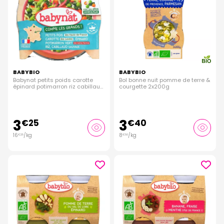
BABYBIO
BABYBIO
Babynat petits poids carotte
Bol bonne nuit pomme de terre &
épinard potimarron riz cabillaud
courgette 2x200g
15 mois à 3 ans 200g
3
3
€
25
€
40
16
/kg
8
/kg
€
25
€
50