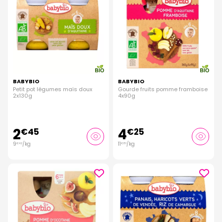
BABYBIO
BABYBIO
Petit pot légumes maïs doux
Gourde fruits pomme framboise
2x130g
4x90g
2
4
€
45
€
25
9
/kg
11
/kg
€
42
€
81