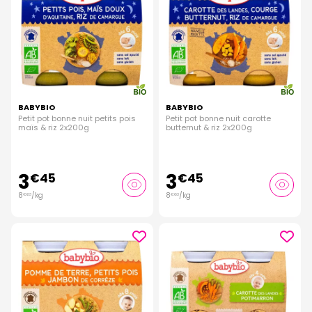
BABYBIO
BABYBIO
Petit pot bonne nuit petits pois
Petit pot bonne nuit carotte
maïs & riz 2x200g
butternut & riz 2x200g
3
3
€
45
€
45
8
/kg
8
/kg
€
63
€
63