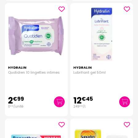
HYDRALIN
HYDRALIN
Quotidien 10 lingettes intimes
Lubrifiant gel 50ml
2
12
€
99
€
45
0
/unité
249
/
l.
€
30
€
00