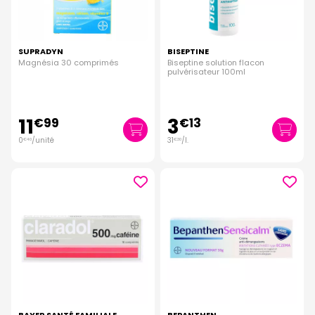
SUPRADYN
BISEPTINE
Magnésia 30 comprimés
Biseptine solution flacon
pulvérisateur 100ml
11
3
€
99
€
13
0
/unité
31
/
l.
€
40
€
30