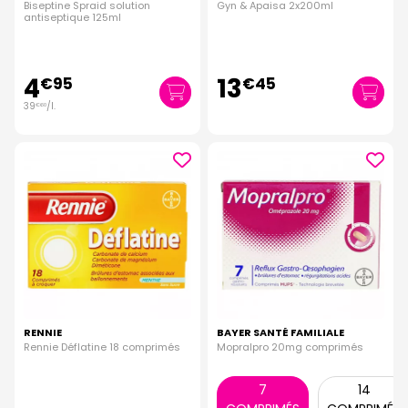
Biseptine Spraid solution
Gyn & Apaisa 2x200ml
antiseptique 125ml
4
13
€
95
€
45
39
/
l.
€
60
RENNIE
BAYER SANTÉ FAMILIALE
Rennie Déflatine 18 comprimés
Mopralpro 20mg comprimés
7
14