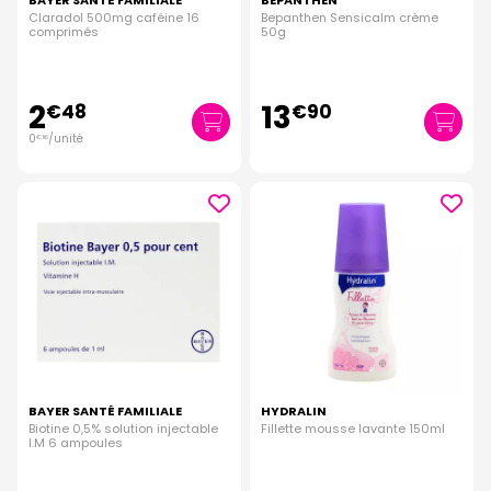
BAYER SANTÉ FAMILIALE
BEPANTHEN
Claradol 500mg caféine 16
Bepanthen Sensicalm crème
comprimés
50g
2
13
€
48
€
90
0
/unité
€
16
BAYER SANTÉ FAMILIALE
HYDRALIN
Biotine 0,5% solution injectable
Fillette mousse lavante 150ml
I.M 6 ampoules