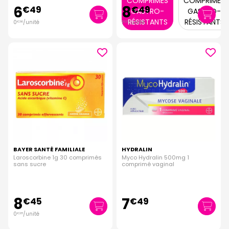
COMPRIMÉS
COMPRIMÉS
6
8
€
49
€
49
GASTRO-
GASTRO-
RÉSISTANTS
RÉSISTANTS
0
/unité
1
/unité
€
36
€
21
BAYER SANTÉ FAMILIALE
HYDRALIN
Laroscorbine 1g 30 comprimés
Myco Hydralin 500mg 1
sans sucre
comprimé vaginal
8
7
€
45
€
49
0
/unité
€
28