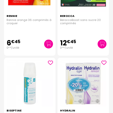
RENNIE
BEROCCA
Rennie orange 36 comprimés à
BeroccaBoost sans sucre 20
croquer
comprimés
6
12
€
45
€
45
0
/unité
0
/unité
€
18
€
62
BISEPTINE
HYDRALIN