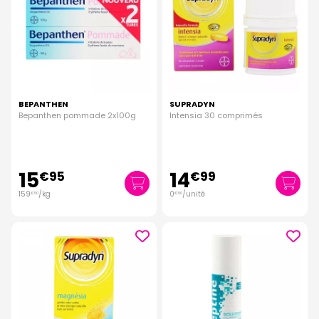
BEPANTHEN
SUPRADYN
Bepanthen pommade 2x100g
Intensia 30 comprimés
15
14
€
95
€
99
159
/kg
0
/unité
€
50
€
50