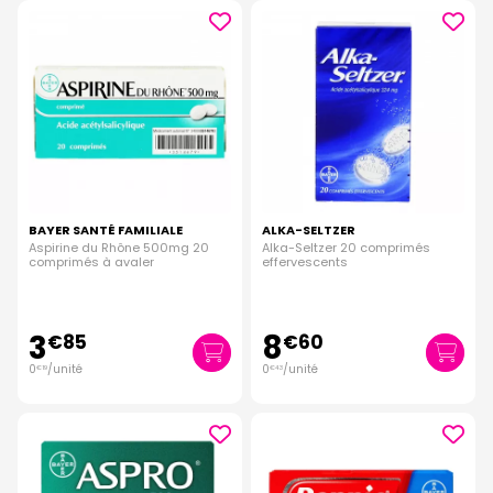
BAYER SANTÉ FAMILIALE
ALKA-SELTZER
Aspirine du Rhône 500mg 20
Alka-Seltzer 20 comprimés
comprimés à avaler
effervescents
3
8
€
85
€
60
0
/unité
0
/unité
€
19
€
43