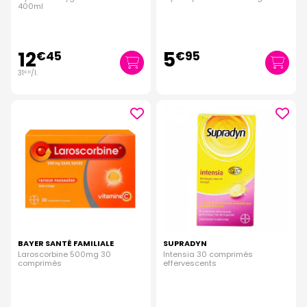
400ml
12
5
€
45
€
95
31
/
l.
€
13
BAYER SANTÉ FAMILIALE
SUPRADYN
Laroscorbine 500mg 30
Intensia 30 comprimés
comprimés
effervescents