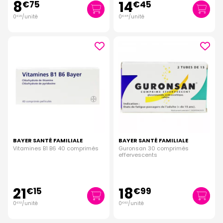
8
14
€
75
€
45
0
/unité
0
/unité
€
29
€
48
BAYER SANTÉ FAMILIALE
BAYER SANTÉ FAMILIALE
Vitamines B1 B6 40 comprimés
Guronsan 30 comprimés
effervescents
21
18
€
15
€
99
0
/unité
0
/unité
€
53
€
63