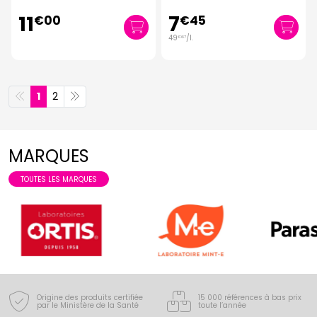
11
7
€
00
€
45
49
/
l.
€
67
1
2
MARQUES
TOUTES LES MARQUES
Origine des produits certifiée
15 000 références à bas prix
par le Ministère de la Santé
toute l’année