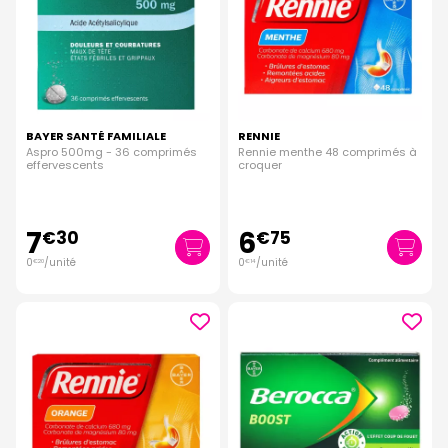
BAYER SANTÉ FAMILIALE
RENNIE
Aspro 500mg - 36 comprimés
Rennie menthe 48 comprimés à
effervescents
croquer
7
6
€
30
€
75
0
/unité
0
/unité
€
20
€
14