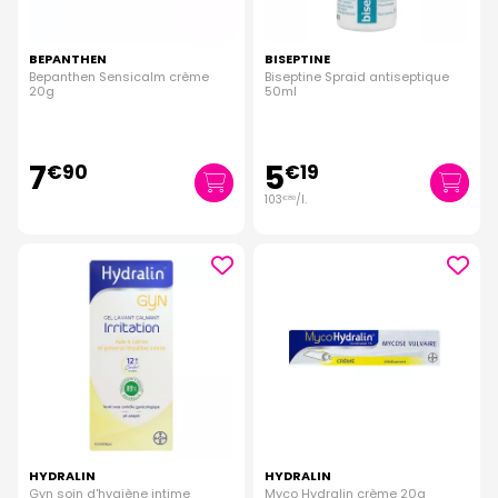
BEPANTHEN
BISEPTINE
Bepanthen Sensicalm crème
Biseptine Spraid antiseptique
20g
50ml
7
5
€
90
€
19
103
/
l.
€
80
HYDRALIN
HYDRALIN
Gyn soin d'hygiène intime
Myco Hydralin crème 20g