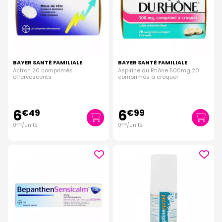
BAYER SANTÉ FAMILIALE
BAYER SANTÉ FAMILIALE
Actron 20 comprimés
Aspirine du Rhône 500mg 20
effervescents
comprimés à croquer
6
6
€
49
€
99
0
/unité
0
/unité
€
32
€
35