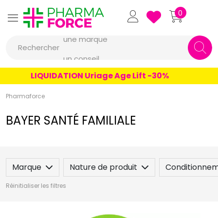
Pharmaforce Grande Pharma
0
une marque
Rechercher
un conseil
un produit
LIQUIDATION Uriage Age Lift -30%
une marque
Pharmaforce
BAYER SANTÉ FAMILIALE
Marque
Nature de produit
Conditionne
Réinitialiser les filtres