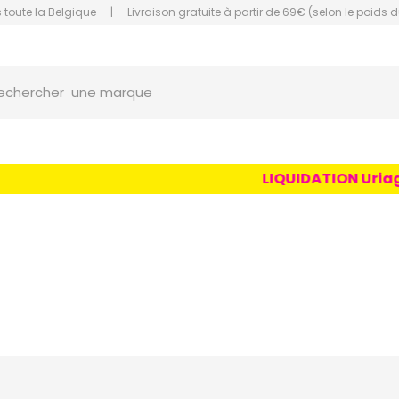
 toute la Belgique
|
Livraison gratuite à partir de 69€ (selon le poids d
une marque
orce Grande Pharmacie Amiens Fachon
echercher
un conseil
un produit
une marque
LIQUIDATION Uriage Age