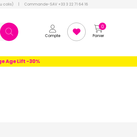
u colis)
|
Commande-SAV +33 3 22 71 64 16
0
Compte
Panier
 Lift -30%