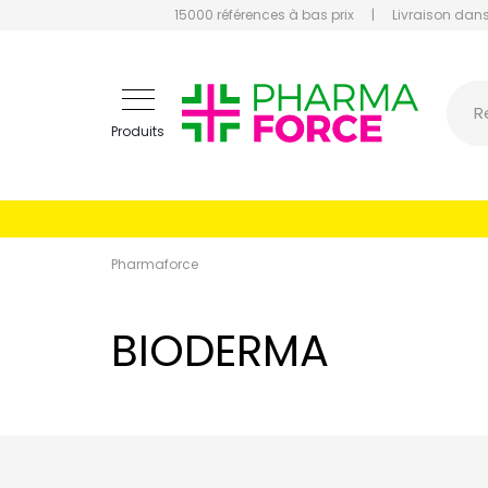
15000 références à bas prix
|
Livraison dans
Pharmaf
R
Produits
Pharmaforce
BIODERMA