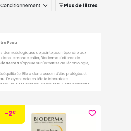
Conditionnement
Plus de filtres
otre Peau
ns dermatologiques de pointe pour répondre aux
 dans le monde entier, Bioderma s'efforce de
Bioderma
s'appuie sur l'expertise de l'écobiologie,
séquilibrée. Elle a donc besoin d'être protégée, et
u. En ayant cela en tête le laboratoire
la peau que ses propres ingrédients. Cette approche
ocessus naturels de la peau pour l'aider à se
orte, belle, en pleine santé, durablement.
-2
€
 et atopiques. Enrichis en agents hydratants et
 les irritations et à réduire les sensations de