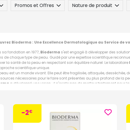
Promos et Offres
Nature de produit
 / Contre-indication
Posez une question
vrez Bioderma : Une Excellence Dermatologique au Service de v
s sa fondation en 1977,
Bioderma
s'est engagé à développer des solutio
ns de chaque type de peau. Guidé par une expertise scientifique reconnue
ver la santé de la peau en respectant son équilibre naturel. Le laboratoire
pproche scientifique unique.
peau est un monde vivant. Elle peut être fragilisée, attaquée, desséchée, dé
ssources nécessaires pour le faire sont présentes au plus profond de la pea
erma
a développé une vision : il n'existe pas de meilleur traitement pour 
ifique innovante et pionnière se nomme l'écobiologie. Elle reproduit les pr
cer et à s'adapter à son environnement. Pour une peau naturellement plus f
ifférentes gammes de la marque
Bioderma
:
-2
€
amme Atoderm Bioderma :
mme Atoderm est spécialement conçue pour les peaux sèches, très sèches
dants, les produits Atoderm aident à restaurer la barrière cutanée, à apaiser