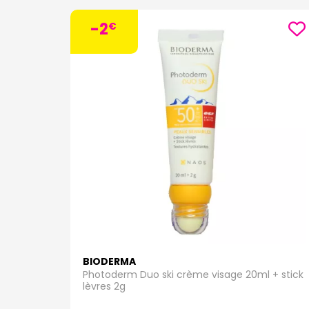
le tei
lumin
-2
€
La g
La gam
filtre
rayon
Voici
- Pho
UVA/U
les ty
- Pho
peaux 
solair
- Pho
BIODERMA
peaux 
Photoderm Duo ski crème visage 20ml + stick
solair
lèvres 2g
- Pho