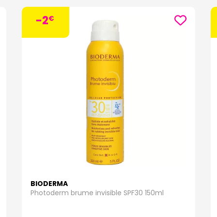
nt. Ces produits sont testés sous contrôle dermatologique pour garantir leur 
euse, uniforme et éclatante de santé.
-2
€
amme Photoderm Bioderma :
me Photoderm offre une protection solaire avancée pour tous les types de 
s solaires performants et de textures légères et agréables, les produits Pho
s UVA/UVB tout en préservant la santé de la peau.
 une description détaillée des produits de la gamme Photoderm des labor
toderm Max SPF 50+
Bioderma
:
Ce lait solaire très haute protection SPF 
VB tout en prévenant les dommages causés par le soleil. Sa formule rési
pes de peau, même les plus sensibles, et peut être utilisée sur le visage et l
toderm Aquafluide SPF 50+
Bioderma
:
Ce fluide solaire très haute prote
mixtes à grasses. Sa texture légère et non grasse pénètre rapidement et la
e optimale sans effet collant ni brillance.
toderm AR SPF 50+
Bioderma
:
Ce lait solaire anti-rougeurs très haute pr
BIODERMA
sujettes aux rougeurs et aux irritations. Sa formule teintée corrige les rougeu
Photoderm brume invisible SPF30 150ml
e efficace contre les rayons UVA/UVB.
toderm Bronz SPF 30 ou SPF 50+
Bioderma
:
Ce lait solaire bronzant moye