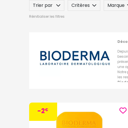
Trier par
Critères
Marque
Réinitialiser les filtres
Spécificité
Label
Indication
Décou
Depui
besoi
préser
une a
Notre 
les re
Biod
scient
renfor
Les d
-2
€
La g
La ga
relipi