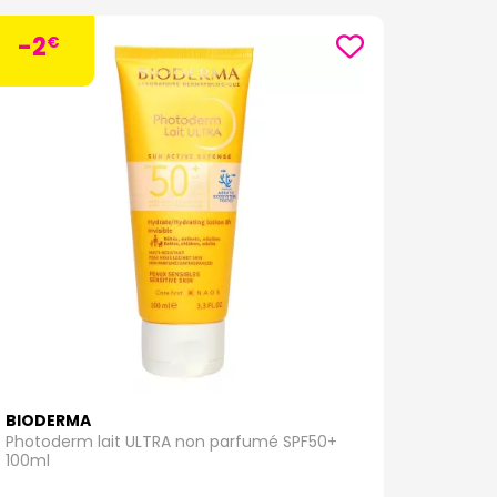
sécurité et leur efficacité, offrant ainsi une peau
-2
€
peau et toutes les sensibilités au soleil. Dotés de
toderm offrent une protection efficace contre les
atoires Bioderma :
50+ offre une protection optimale contre les rayons
stante à l'eau et non comédogène convient à tous
e corps.
ction SPF 50+ est spécialement conçu pour les
isse un fini mat sur la peau, pour une protection
otection SPF 50+ est spécialement formulé pour les
BIODERMA
rs et unifie le teint, tout en offrant une protection
Photoderm lait ULTRA non parfumé SPF50+
100ml
n protection SPF 30 ou SPF 50+ favorise un