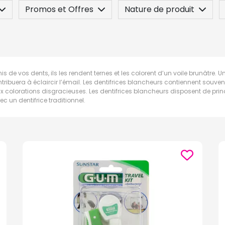
Promos et Offres
Nature de produit
 / Contre-indication
Posez une question
is de vos dents, ils les rendent ternes et les colorent d’un voile brunâtre.
ribuera à éclaircir l’émail. Les dentifrices blancheurs contiennent souve
x colorations disgracieuses. Les dentifrices blancheurs disposent de prin
c un dentifrice traditionnel.