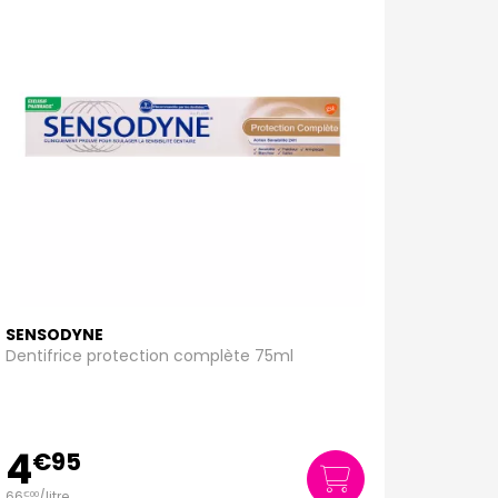
SENSODYNE
Dentifrice protection complète 75ml
4
€
95
66
/
litre
€
00