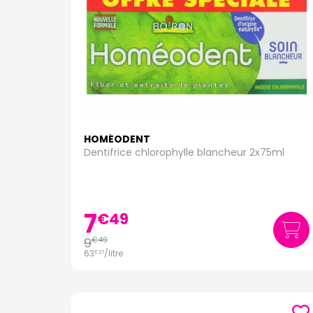
HOMÉODENT
Dentifrice chlorophylle blancheur 2x75ml
7
€
49
9
€
49
63
/
litre
€
27