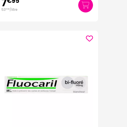
7
€
95
53
/
litre
€
00