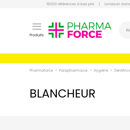
15000 références à bas prix
|
Livraison dans
Pharmaf
R
Produits
Pharmaforce
Parapharmacie
Hygiène
Dentifric
BLANCHEUR