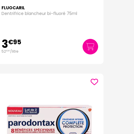
FLUOCARIL
Dentrifrice blancheur bi-fluoré 75ml
3
€
95
52
/
litre
€
67