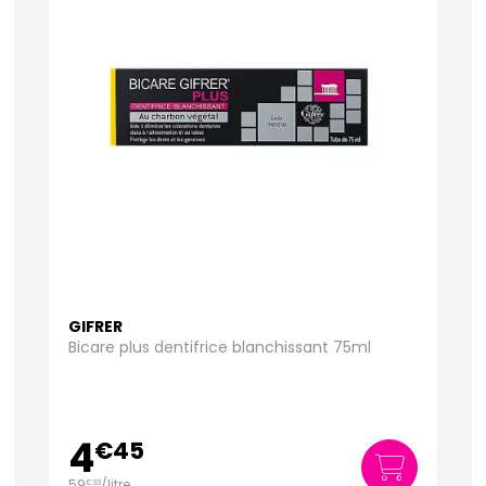
GIFRER
Bicare plus dentifrice blanchissant 75ml
4
€
45
59
/
litre
€
33