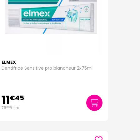
ELMEX
Dentifrice Sensitive pro blancheur 2x75ml
11
€
45
76
/
litre
€
33