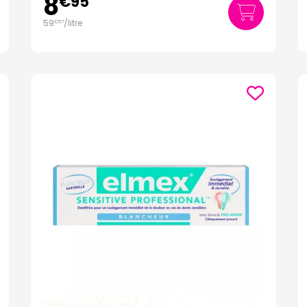
8
€
95
59
/
litre
€
67