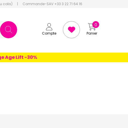
u colis)
|
Commande-SAV +33 3 22 71 64 16
0
Compte
Panier
 Lift -30%