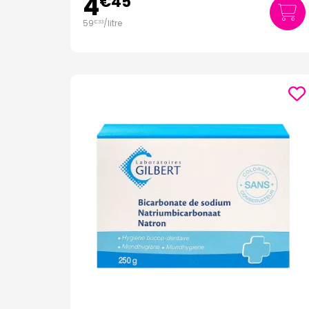
4
€
45
59
/
litre
€
33