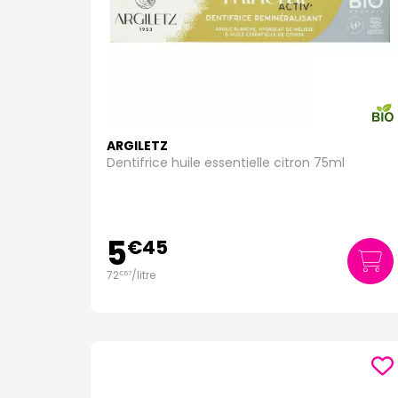
ARGILETZ
Dentifrice huile essentielle citron 75ml
5
€
45
72
/
litre
€
67