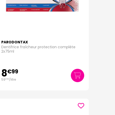
PARODONTAX
Dentifrice fraîcheur protection complète
2x75ml
8
€
99
59
/
litre
€
93