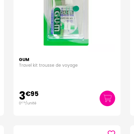
GUM
Travel kit trousse de voyage
3
€
95
0
/unité
€
79