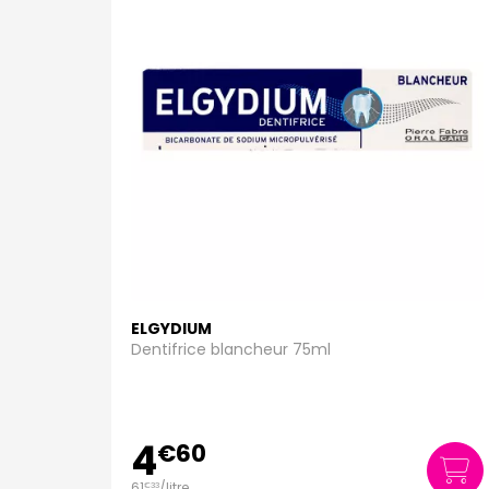
ELGYDIUM
Dentifrice blancheur 75ml
4
€
60
61
/
litre
€
33