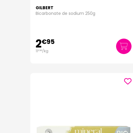
GILBERT
Bicarbonate de sodium 250g
2
€
95
11
/kg
€
80