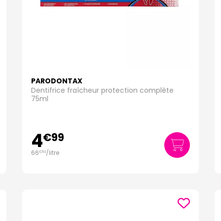
PARODONTAX
Dentifrice fraîcheur protection complète
75ml
4
€
99
66
/
litre
€
53