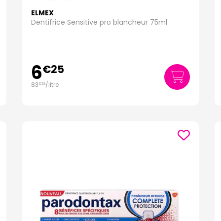
ELMEX
Dentifrice Sensitive pro blancheur 75ml
6
€
25
83
/
litre
€
33