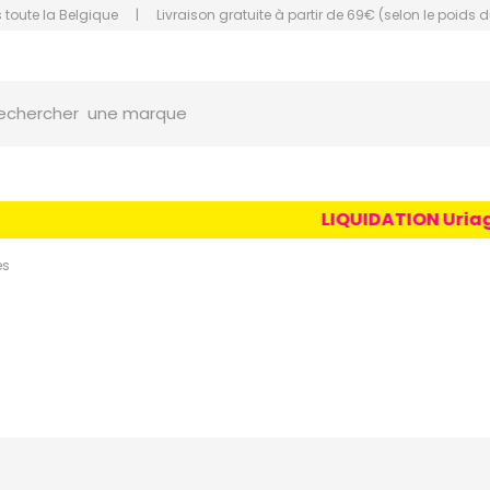
 toute la Belgique
|
Livraison gratuite à partir de 69€ (selon le poids d
une marque
orce Grande Pharmacie Amiens Fachon
echercher
un conseil
un produit
LIQUIDATION Uriage Age
une marque
es