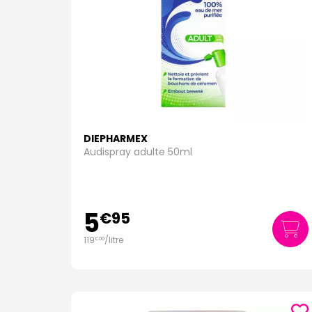
DIEPHARMEX
Audispray adulte 50ml
5
€
95
119
/
litre
€
00