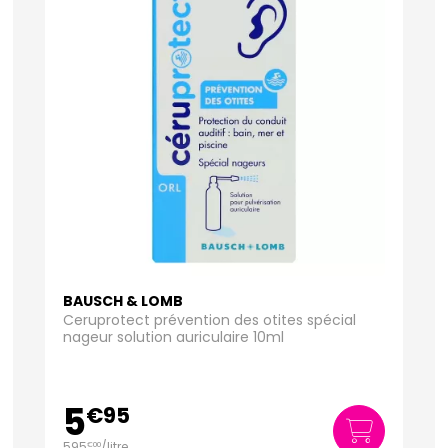
BAUSCH & LOMB
Ceruprotect prévention des otites spécial
nageur solution auriculaire 10ml
5
€
95
595
/
litre
€
00