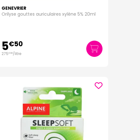
GENEVRIER
Orilyse gouttes auriculaires xylène 5% 20ml
5
€
50
275
/
litre
€
00