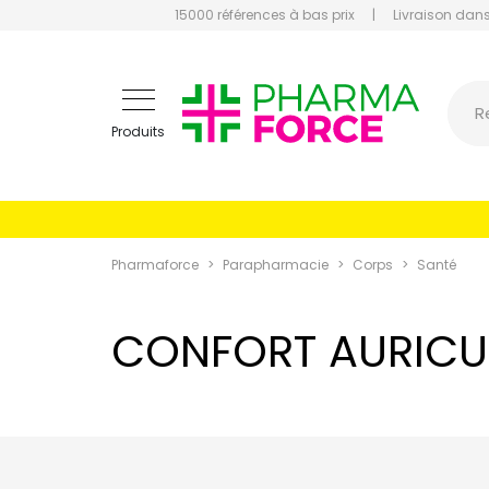
15000 références à bas prix
|
Livraison dans
Pharmaf
R
Produits
Pharmaforce
Parapharmacie
Corps
Santé
CONFORT AURICU