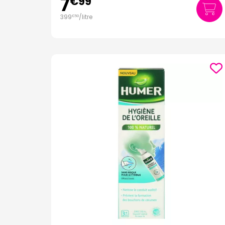
7
€
99
399
/
litre
€
50