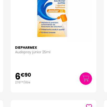
DIEPHARMEX
Audispray junior 25ml
6
€
90
276
/
litre
€
00