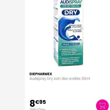
DIEPHARMEX
Audispray Dry soin des oreilles 30ml
8
€
95
298
/
litre
€
33