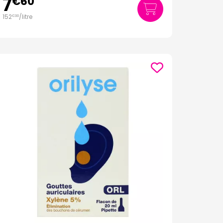
7
€
60
152
/
litre
€
00