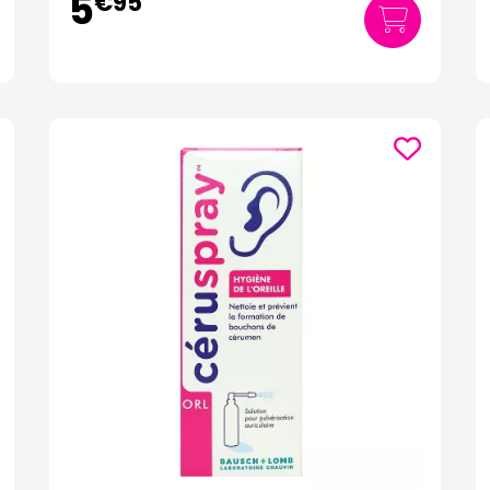
5
€
95