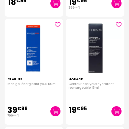
18
19
€
95
€
95
399
/
l.
€
00
CLARINS
HORACE
Men gel énergisant yeux 50ml
Contour des yeux hydratant
rechargeable 15ml
39
19
€
99
€
95
799
/
l.
€
80