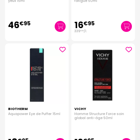
yeux 15ml
fatigue 50ml
46
16
€
95
€
95
339
/
l.
€
00
BIOTHERM
VICHY
Aquapower Eye de Puffer 15ml
Homme Structure Force soin
global anti-âge 50ml