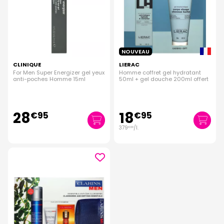
NOUVEAU
CLINIQUE
LIERAC
For Men Super Energizer gel yeux
Homme coffret gel hydratant
anti-poches Homme 15ml
50ml + gel douche 200ml offert
28
18
€
95
€
95
379
/
l.
€
00