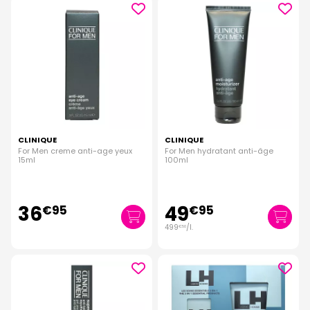
CLINIQUE
CLINIQUE
For Men creme anti-age yeux
For Men hydratant anti-âge
15ml
100ml
36
49
€
95
€
95
499
/
l.
€
50