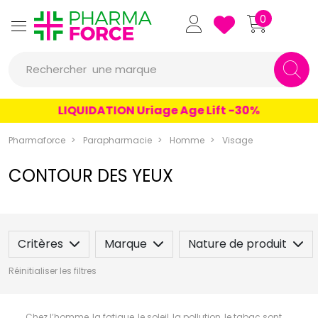
Pharmaforce Grande Pharma
0
une marque
Rechercher
un conseil
LIQUIDATION Uriage Age Lift -30%
un produit
Pharmaforce
Parapharmacie
Homme
Visage
une marque
CONTOUR DES YEUX
Critères
Marque
Nature de produit
Réinitialiser les filtres
Chez l’homme, la fatigue, le soleil, la pollution, le tabac sont