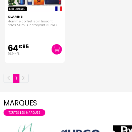
NOUVEAU
CLARINS
Homme coffret soin lissant
rides 50ml + nettoyant 30ml +
double serum 3x0,9ml
64
€
95
792
/
l.
€
07
1
MARQUES
TOUTES LES MARQUES