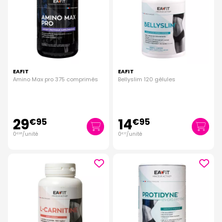
EAFIT
EAFIT
Amino Max pro 375 comprimés
Bellyslim 120 gélules
29
14
€
95
€
95
0
/unité
0
/unité
€
08
€
17