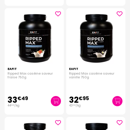
EAFIT
EAFIT
Ripped Max caséine saveur
Ripped Max caséine saveur
fraise 750g
vanille 750g
33
32
€
49
€
95
44
/kg
43
/kg
€
65
€
93