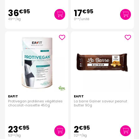
36
17
€
95
€
95
49
/kg
0
/unité
€
27
€
20
EAFIT
EAFIT
Protivegan protéines végétales
La barre Gainer saveur peanut
chocolat-noisette 450g
butter 90g
23
2
€
95
€
95
53
/kg
32
/kg
€
22
€
78