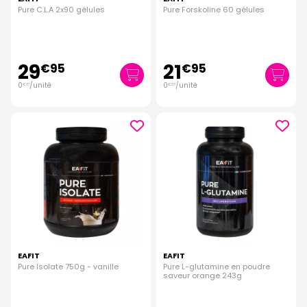
Pure C.L.A 2x90 gélules
Pure Forskoline 60 gélules
29
21
€
95
€
95
0
/unité
0
/unité
€
17
€
37
EAFIT
EAFIT
Pure Isolate 750g - vanille
Pure L-glutamine en poudre
saveur orange 243g