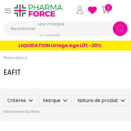
Pharmaforce Grande Pharma
0
une marque
Rechercher
un conseil
un produit
LIQUIDATION Uriage Age Lift -30%
une marque
Pharmaforce
EAFIT
Critères
Marque
Nature de produit
Réinitialiser les filtres