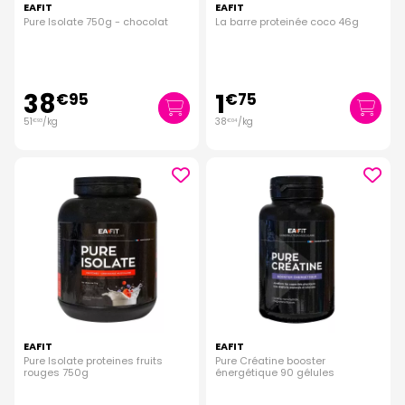
EAFIT
EAFIT
Pure Isolate 750g - chocolat
La barre proteinée coco 46g
38
1
€
95
€
75
51
/kg
38
/kg
€
93
€
04
EAFIT
EAFIT
Pure Isolate proteines fruits
Pure Créatine booster
rouges 750g
énergétique 90 gélules