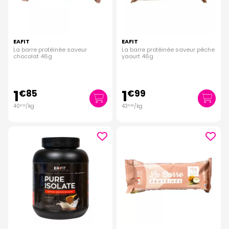
EAFIT
EAFIT
La barre protéinée saveur
La barre protéinée saveur pêche
chocolat 46g
yaourt 46g
1
1
€
85
€
99
40
/kg
43
/kg
€
22
€
26