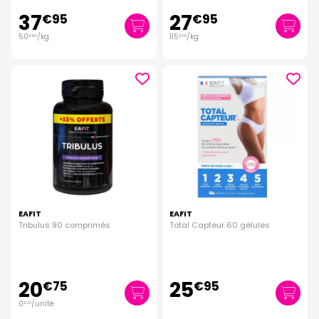
37
27
€
95
€
95
50
/kg
115
/kg
€
60
€
02
EAFIT
EAFIT
Tribulus 90 comprimés
Total Capteur 60 gélules
20
25
€
75
€
95
0
/unité
€
23