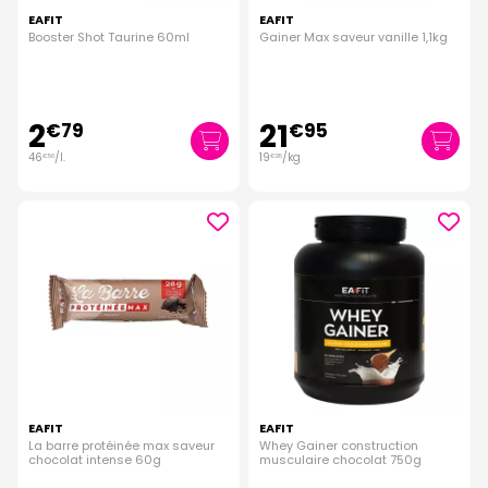
EAFIT
EAFIT
Booster Shot Taurine 60ml
Gainer Max saveur vanille 1,1kg
2
21
€
79
€
95
46
/
l.
19
/kg
€
50
€
95
EAFIT
EAFIT
La barre protéinée max saveur
Whey Gainer construction
chocolat intense 60g
musculaire chocolat 750g