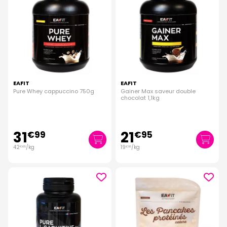
EAFIT
EAFIT
Pure Whey cappuccino 750g
Gainer Max saveur double
chocolat 1,1kg
31
21
€
99
€
95
42
/kg
19
/kg
€
65
€
95