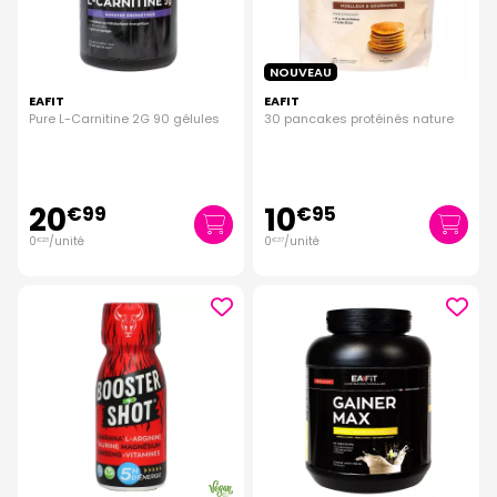
NOUVEAU
EAFIT
EAFIT
Pure L-Carnitine 2G 90 gélules
30 pancakes protéinés nature
20
10
€
99
€
95
0
/unité
0
/unité
€
23
€
37