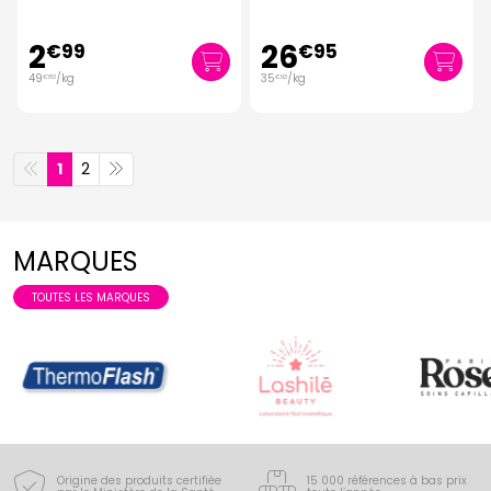
2
26
€
99
€
95
49
/kg
35
/kg
€
83
€
93
1
2
MARQUES
TOUTES LES MARQUES
Origine des produits certifiée
15 000 références à bas prix