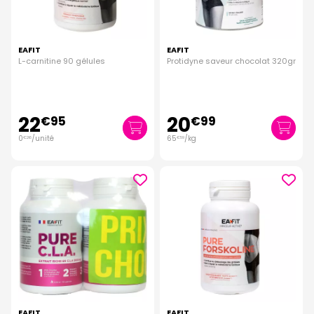
EAFIT
EAFIT
L-carnitine 90 gélules
Protidyne saveur chocolat 320gr
22
20
€
95
€
99
0
/unité
65
/kg
€
26
€
59
EAFIT
EAFIT