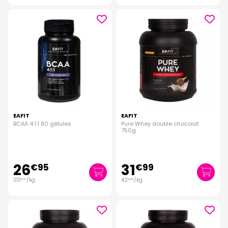
EAFIT
EAFIT
BCAA 4:1:1 80 gélules
Pure Whey double chocolat
750g
26
31
€
95
€
99
313
/kg
42
/kg
€
37
€
65