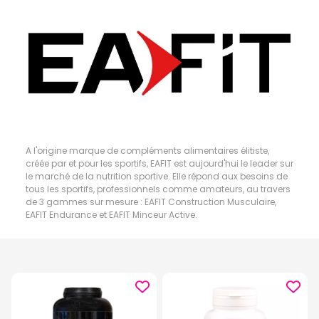
A l'origine marque de compléments alimentaires élitiste,
créée par et pour les sportifs, EAFIT est aujourd'hui le leader sur
le marché de la nutrition sportive. Elle répond aux besoins de
tous les sportifs, professionnels comme amateurs, au travers
de 3 gammes sur mesure : EAFIT Construction Musculaire,
EAFIT Endurance et EAFIT Minceur Active.