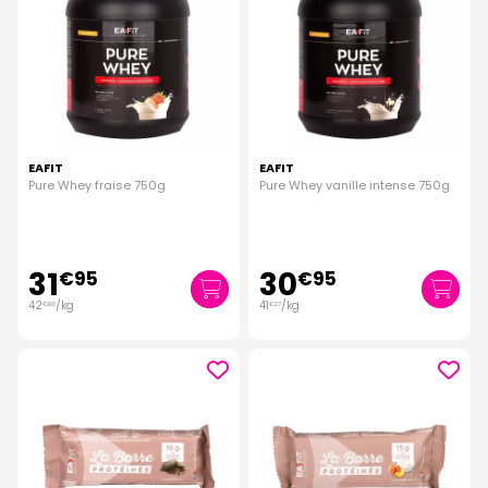
EAFIT
EAFIT
Pure Whey fraise 750g
Pure Whey vanille intense 750g
31
30
€
95
€
95
42
/kg
41
/kg
€
60
€
27