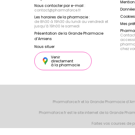
Mention
Nous contacter par e-mail :
Données
contact
@
pharmaforce.fr
Cookies
Les horaires de la pharmacie :
de 8h30 à 19h30 du lundi au vendredi et
Mes pré
jusqu’à 19h00 le samedi
Pharmac
Présentation de la Grande Pharmacie
Contacte
d’Amiens
accessib
pharmac
Nous situer
chez vo
Venir
directement
à la pharmacie
Pharmaforce.fr et la Grande Pharmacie d’Am
Pharmaforce.fr est le site internet de la Grande Ph
Faites vos courses de ph
© 2026 Grande 