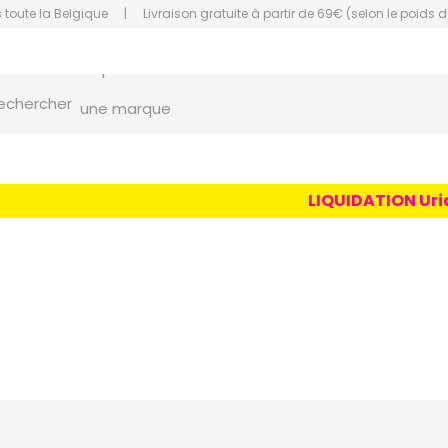
 toute la Belgique
|
Livraison gratuite à partir de 69€ (selon le poids d
un conseil
un produit
orce Grande Pharmacie Amiens Fachon
echercher
une marque
LIQUIDATION Uriage
s