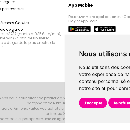
s légales
App Mobile
 personnelles
Retrouver notre application sur Go
Play et App Store
férences Cookies
ie de garde :
r le 3237 (audiotel 0,35€ ttc/min),
le 24h/24 afin de trouver la
ie de garde la plus proche de
us
Nous utilisons
Nous utilisons des cook
votre expérience de na
contenu personnalisé et
notre site et pour com
iens vous souhaitent de profiter de notre accueil, de nos conseils phar
J'accepte
Je refus
parapharmaceutiques, beauté et bien-être.
armacie d’Amiens. Faites vos achats en ligne grâce à un choix de 20000 r
animaux (vétérinaire).
armacie et parapharmacie en ligne et venez les retirer au drive ou vous les
Pharmacie d’Amiens
Tous droits réservés
Votre pharmacie sur Intern