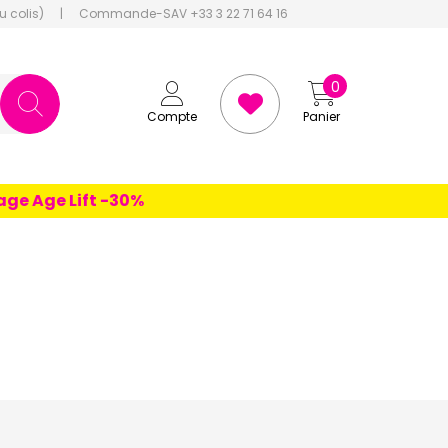
u colis)
|
Commande-SAV +33 3 22 71 64 16
0
Compte
Panier
 Age Lift -30%