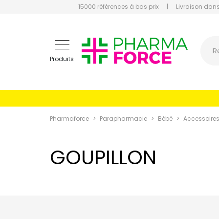
15000 références à bas prix
|
Livraison dans
Pharmaf
R
Produits
Pharmaforce
Parapharmacie
Bébé
Accessoire
GOUPILLON