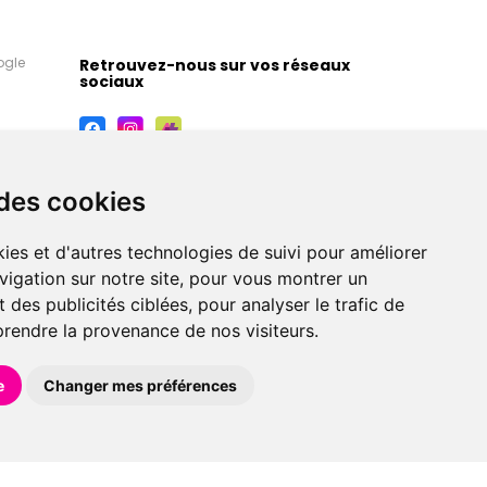
ogle
Retrouvez-nous sur vos réseaux
sociaux
 des cookies
ies et d'autres technologies de suivi pour améliorer
vigation sur notre site, pour vous montrer un
 des publicités ciblées, pour analyser le trafic de
prendre la provenance de nos visiteurs.
maceutiques, orthopédiques, homéopathiques,
e
Changer mes préférences
éférences en pharmacie, parapharmacie, diététique et
 faire livrer à domicile.
et avec
Apotekisto