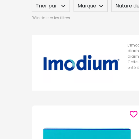
Trier par
Marque
Nature de
Réinitialiser les filtres
L’Imo
diarrh
diarrh
Cette
entéri