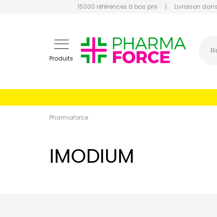
15000 références à bas prix
|
Livraison dans
Pharmaf
R
Produits
Pharmaforce
IMODIUM