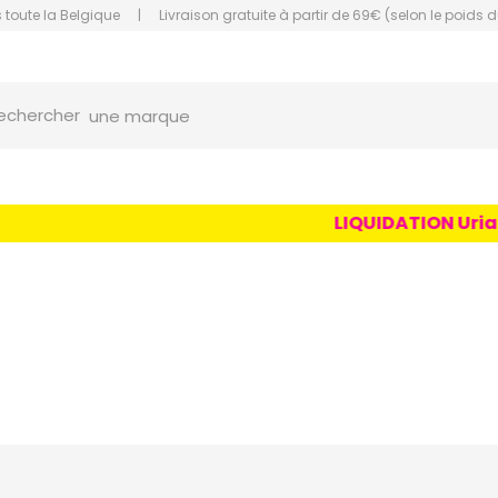
 toute la Belgique
|
Livraison gratuite à partir de 69€ (selon le poids d
orce Grande Pharmacie Amiens Fachon
une marque
echercher
un conseil
un produit
LIQUIDATION Uriage A
une marque