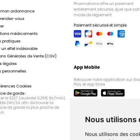
Pharmaforce offre un paiement
entièrement sécurisé, quel que soit 
r mon ordonnance
mode de règlement
e rendez-vous
Paiement sécurisé et simple
er
ations médicaments
s pratiques
 un effet indésirable
ons Générales de Vente (CGV)
s légales
App Mobile
 personnelles
Retrouver notre application sur Go
Play et App Store
férences Cookies
ie de garde :
r le 3237 (audiotel 0,35€ ttc/min),
le 24h/24 afin de trouver la
ie de garde la plus proche de
us
Nous utilisons
Nous utilisons des cook