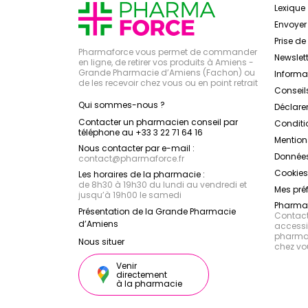
Lexique
Envoye
Prise d
Pharmaforce vous permet de commander
Newslett
en ligne, de retirer vos produits à Amiens -
Grande Pharmacie d’Amiens (Fachon) ou
Inform
de les recevoir chez vous ou en point retrait
Conseil
Qui sommes-nous ?
Déclarer
Contacter un pharmacien conseil par
Conditi
téléphone au +33 3 22 71 64 16
Mention
Nous contacter par e-mail :
Données
contact
@
pharmaforce.fr
Cookies
Les horaires de la pharmacie :
de 8h30 à 19h30 du lundi au vendredi et
Mes pré
jusqu’à 19h00 le samedi
Pharmac
Présentation de la Grande Pharmacie
Contacte
d’Amiens
accessib
pharmac
Nous situer
chez vo
Venir
directement
à la pharmacie