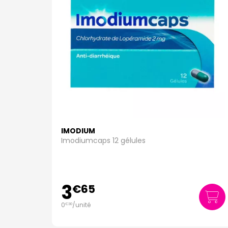
IMODIUM
Imodiumcaps 12 gélules
3
€
65
0
/unité
€
30