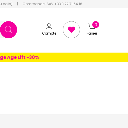
u colis)
|
Commande-SAV +33 3 22 71 64 16
0
Compte
Panier
ge Lift -30%