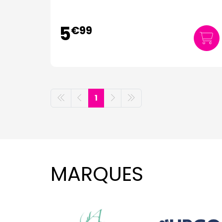
5
€
99
1
MARQUES