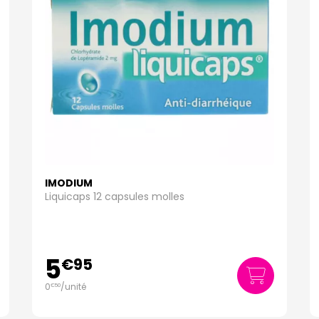
IMODIUM
Liquicaps 12 capsules molles
5
€
95
0
/unité
€
50