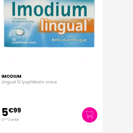
IMODIUM
Lingual 12 lyophilisats oraux
5
€
99
0
/unité
€
50