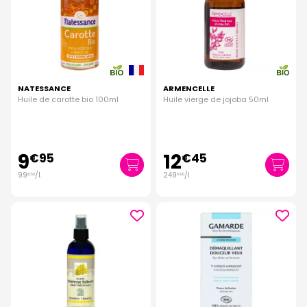
NATESSANCE
ARMENCELLE
Huile de carotte bio 100ml
Huile vierge de jojoba 50ml
9
12
€
95
€
45
99
/
l.
249
/
l.
€
50
€
00