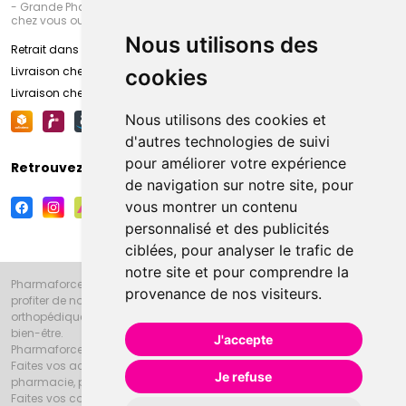
- Grande Pharmacie d’Amiens (Fachon) ou recevez-là rapidement
chez vous ou en point retrait
Nous utilisons des
Retrait dans la pharmacie d’Amiens
Livraison chez vous
cookies
Livraison chez votre commerçant
Nous utilisons des cookies et
d'autres technologies de suivi
pour améliorer votre expérience
Retrouvez-nous sur vos réseaux sociaux
de navigation sur notre site, pour
vous montrer un contenu
personnalisé et des publicités
ciblées, pour analyser le trafic de
notre site et pour comprendre la
Pharmaforce.fr et la Grande Pharmacie d’Amiens vous souhaitent de
provenance de nos visiteurs.
profiter de notre accueil, de nos conseils pharmaceutiques,
orthopédiques, homéopathiques, parapharmaceutiques, beauté et
bien-être.
J'accepte
Pharmaforce.fr est le site internet de la Grande Pharmacie d’Amiens.
Faites vos achats en ligne grâce à un choix de 20000 références en
Je refuse
pharmacie, parapharmacie, diététique et animaux (vétérinaire).
Faites vos courses de pharmacie et parapharmacie en ligne et venez