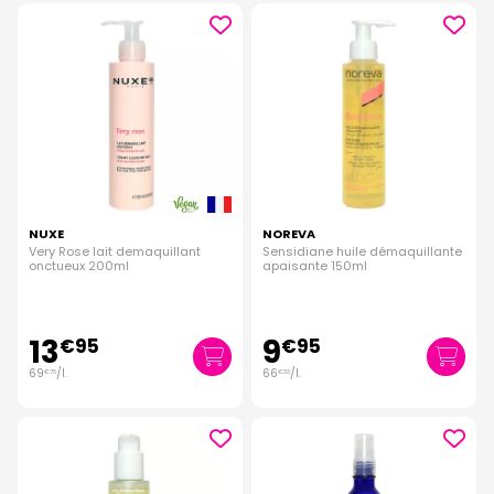
NUXE
NOREVA
Very Rose lait demaquillant
Sensidiane huile démaquillante
onctueux 200ml
apaisante 150ml
13
9
€
95
€
95
69
/
l.
66
/
l.
€
75
€
33