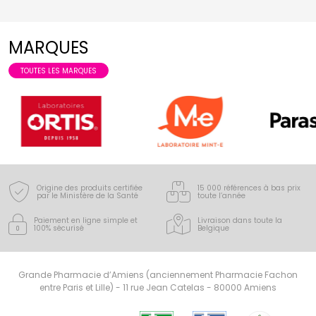
MARQUES
TOUTES LES MARQUES
Origine des produits certifiée
15 000 références à bas prix
par le Ministère de la Santé
toute l’année
Paiement en ligne simple
et
Livraison dans toute la
100% sécurisé
Belgique
Grande Pharmacie d’Amiens (anciennement Pharmacie Fachon
entre Paris et Lille) - 11 rue Jean Catelas - 80000 Amiens