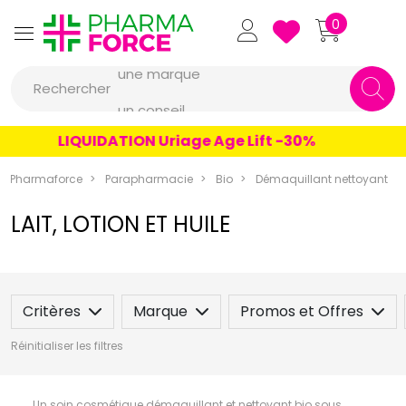
Pharmaforce Grande Pharma
0
une marque
Rechercher
un conseil
un produit
LIQUIDATION Uriage Age Lift -30%
une marque
Pharmaforce
Parapharmacie
Bio
Démaquillant nettoyant
LAIT, LOTION ET HUILE
Critères
Marque
Promos et Offres
Réinitialiser les filtres
Un soin cosmétique démaquillant et nettoyant bio sous