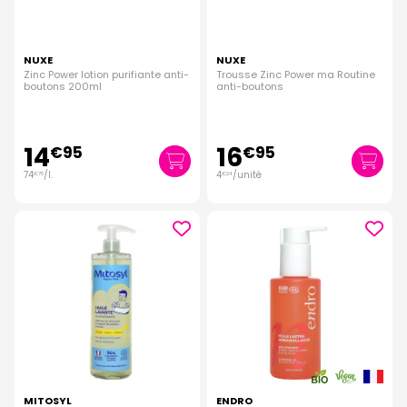
NUXE
NUXE
Zinc Power lotion purifiante anti-
Trousse Zinc Power ma Routine
boutons 200ml
anti-boutons
14
16
€
95
€
95
74
/
l.
4
/unité
€
75
€
24
MITOSYL
ENDRO