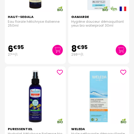
HAUT-SEGALA
GAMARDE
Eau florale hélichryse italienne
Hygiène douceur démaquillant
250ml
yeux bio waterproof 30ml
6
8
€
95
€
95
27
/
l.
298
/
l.
€
80
€
33
PURESSENTIEL
WELEDA
Hydrolat Hélichryse Italienne bio
Huile nettoyante démaquillante