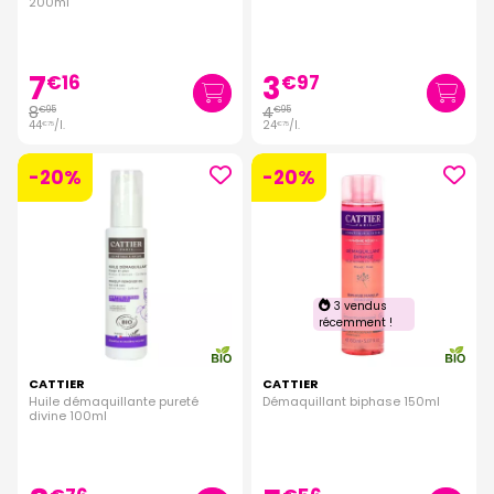
200ml
7
3
€
16
€
97
8
4
€
95
€
95
44
/
l.
24
/
l.
€
75
€
75
-20%
-20%
3 vendus
récemment !
CATTIER
CATTIER
Huile démaquillante pureté
Démaquillant biphase 150ml
divine 100ml