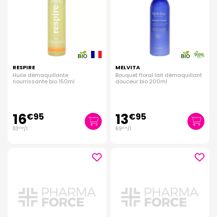
RESPIRE
MELVITA
Huile démaquillante
Bouquet floral lait démaquillant
nourrissante bio 150ml
douceur bio 200ml
16
13
€
95
€
95
113
/
l.
69
/
l.
€
00
€
75