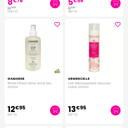
8
5
€
76
€
56
10
6
€
95
€
95
109
/
l.
46
/
l.
€
50
€
33
GAMARDE
ARMENCELLE
White Effect lotion éclat bio
Lait démaquillant douceur
200ml
coton 200ml
12
13
€
95
€
95
64
/
l.
69
/
l.
€
75
€
75