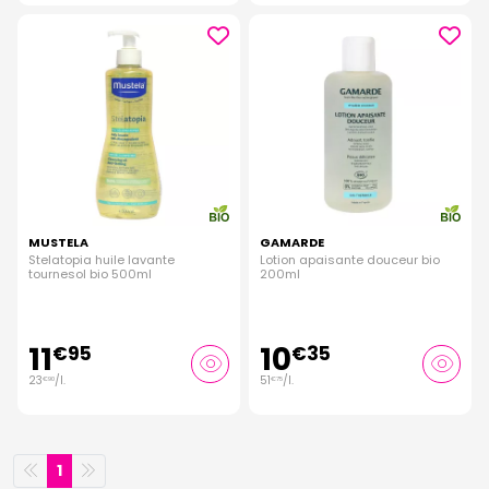
MUSTELA
GAMARDE
Stelatopia huile lavante
Lotion apaisante douceur bio
tournesol bio 500ml
200ml
11
10
€
95
€
35
23
/
l.
51
/
l.
€
90
€
75
1