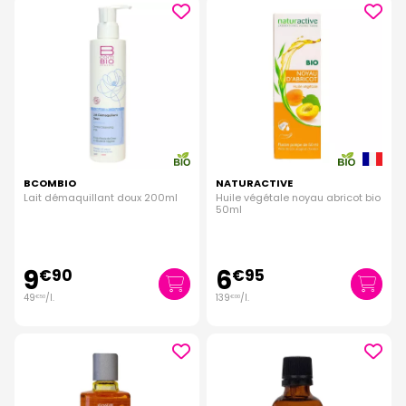
BCOMBIO
NATURACTIVE
Lait démaquillant doux 200ml
Huile végétale noyau abricot bio
50ml
9
6
€
90
€
95
49
/
l.
139
/
l.
€
50
€
00