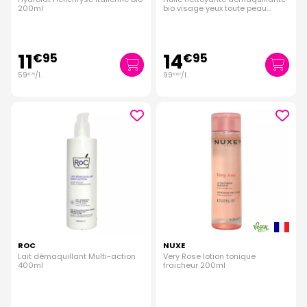
200ml
bio visage yeux toute peau
150ml
11
14
€
95
€
95
59
/
l.
99
/
l.
€
75
€
67
ROC
NUXE
Lait démaquillant Multi-action
Very Rose lotion tonique
400ml
fraicheur 200ml