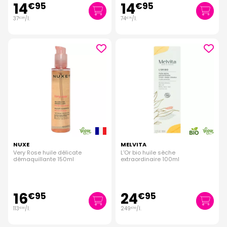
14
14
€
95
€
95
37
/
l.
74
/
l.
€
38
€
75
NUXE
MELVITA
Very Rose huile délicate
L'Or bio huile sèche
démaquillante 150ml
extraordinaire 100ml
16
24
€
95
€
95
113
/
l.
249
/
l.
€
00
€
50