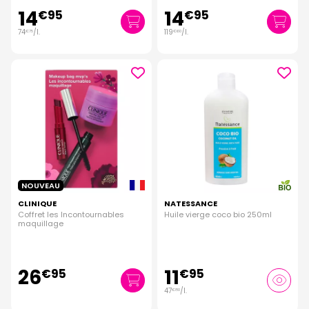
14
14
€
95
€
95
74
/
l.
119
/
l.
€
75
€
60
NOUVEAU
CLINIQUE
NATESSANCE
Coffret les Incontournables
Huile vierge coco bio 250ml
maquillage
26
11
€
95
€
95
47
/
l.
€
80