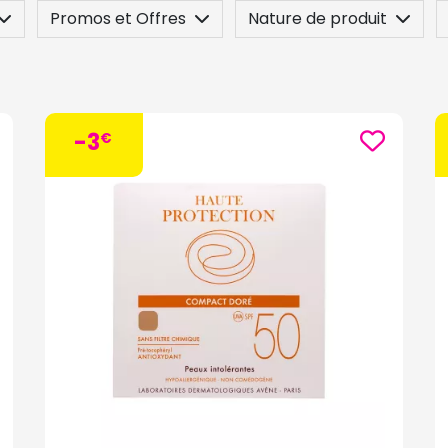
Promos et Offres
Nature de produit
 / Contre-indication
Posez une question
-3
€