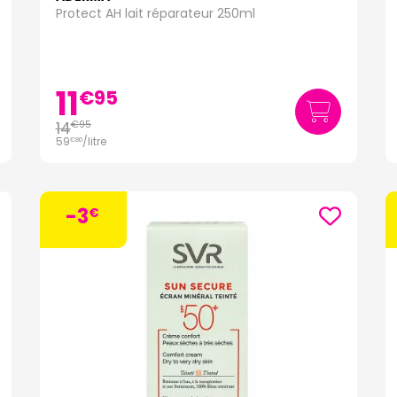
Protect AH lait réparateur 250ml
11
€
95
14
€
95
59
/
litre
€
80
-3
€