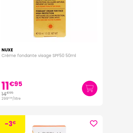
NUXE
Crème fondante visage SPF50 50ml
11
€
95
14
€
95
299
/
litre
€
00
-3
€