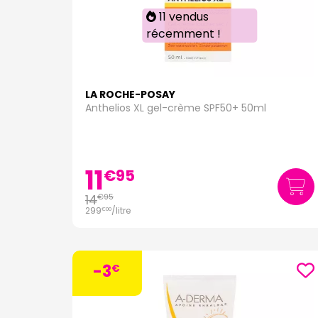
11 vendus
récemment !
LA ROCHE-POSAY
Anthelios XL gel-crème SPF50+ 50ml
11
€
95
14
€
95
299
/
litre
€
00
-3
€