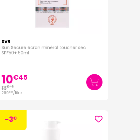
SVR
Sun Secure écran minéral toucher sec
SPF50+ 50ml
10
€
45
13
€
45
269
/
litre
€
00
-3
€