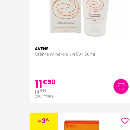
AVENE
Crème minérale SPF50+ 50ml
11
€
50
14
€
50
290
/
litre
€
00
-3
€