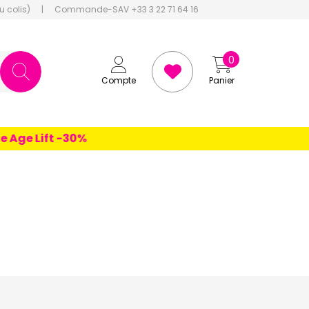
u colis)
|
Commande-SAV +33 3 22 71 64 16
0
Compte
Panier
Lift -30%