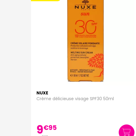
NUXE
Crème délicieuse visage SPF30 50ml
9
€
95