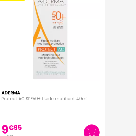
ADERMA
Protect AC SPF50+ fluide matifiant 40ml
9
€
95