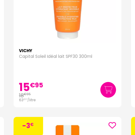
VICHY
Capital Soleil Idéal lait SPF30 300ml
15
€
95
18
€
95
63
/
litre
€
17
-3
€