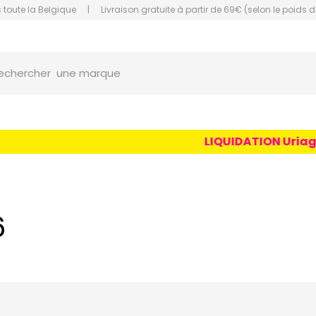
 toute la Belgique
|
Livraison gratuite à partir de 69€ (selon le poids d
une marque
orce Grande Pharmacie Amiens Fachon
echercher
un conseil
un produit
une marque
LIQUIDATION Uriage Age 
6