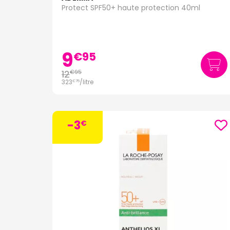
Protect SPF50+ haute protection 40ml
9
€
95
12
€
95
323
/
litre
€
75
-3
€