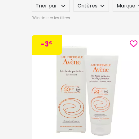
Trier par
Critères
Marque
Réinitialiser les filtres
Spécificité
Label
Indication
-3
€