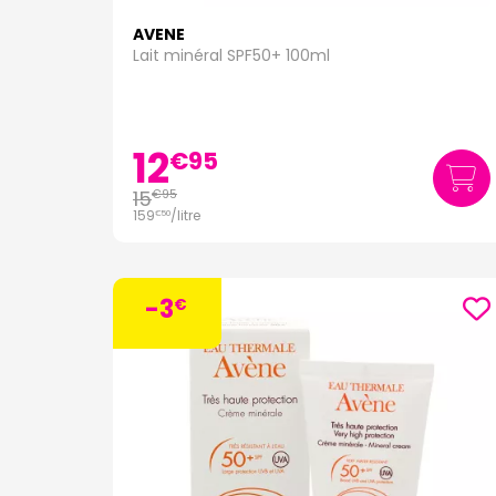
AVENE
Lait minéral SPF50+ 100ml
12
€
95
15
€
95
159
/
litre
€
50
-3
€