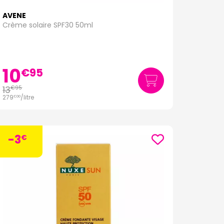
AVENE
Crème solaire SPF30 50ml
10
€
95
13
€
95
279
/
litre
€
00
-3
€