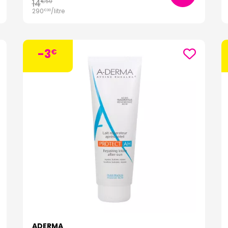
14
€
50
290
/
litre
€
00
-3
€
ADERMA