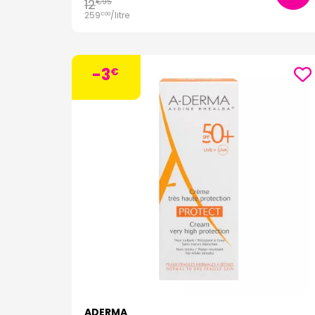
12
€
95
259
/
litre
€
00
-3
€
ADERMA