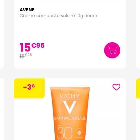
AVENE
Crème compacte solaire 10g dorée
15
€
95
18
€
95
-3
€