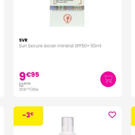
SVR
Sun Secure écran minéral SPF50+ 50ml
9
€
95
12
€
95
259
/
litre
€
00
-3
€