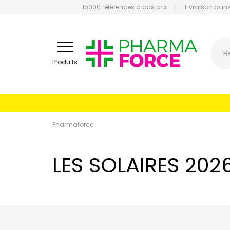
15000 références à bas prix
|
Livraison dans
Pharmaf
R
Produits
Pharmaforce
LES SOLAIRES 202