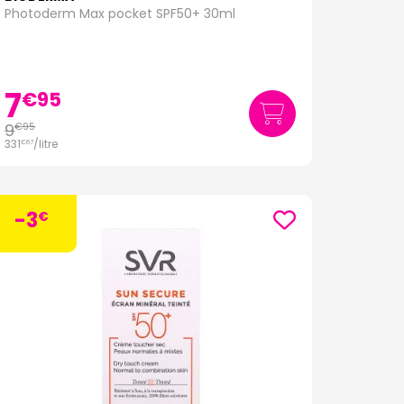
Photoderm Max pocket SPF50+ 30ml
7
€
95
9
€
95
331
/
litre
€
67
-3
€