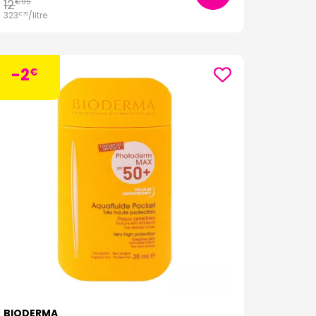
12
€
95
323
/
litre
€
75
-2
€
BIODERMA