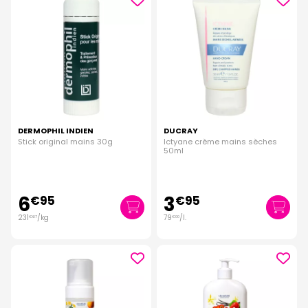
DERMOPHIL INDIEN
DUCRAY
Stick original mains 30g
Ictyane crème mains sèches
50ml
6
3
€
95
€
95
231
/kg
79
/
l.
€
67
€
00