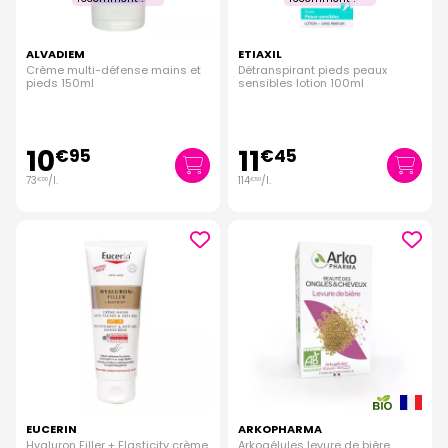
ALVADIEM
ETIAXIL
Crème multi-défense mains et
Détranspirant pieds peaux
pieds 150ml
sensibles lotion 100ml
10
11
€
95
€
45
73
/
l.
114
/
l.
€
00
€
50
EUCERIN
ARKOPHARMA
Hyaluron Filler + Elasticity crème
Arkogélules levure de bière