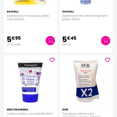
SCHOLL
SCHOLL
Expertcare 2 masques pieds
Expertcare déo antitranspirant
nourrissant
pieds 150ml
5
5
€
95
€
45
2
/unité
36
/
l.
€
98
€
33
NEUTROGENA
SVR
Crème mains concentrée 50ml
Topialyse crème nutri-