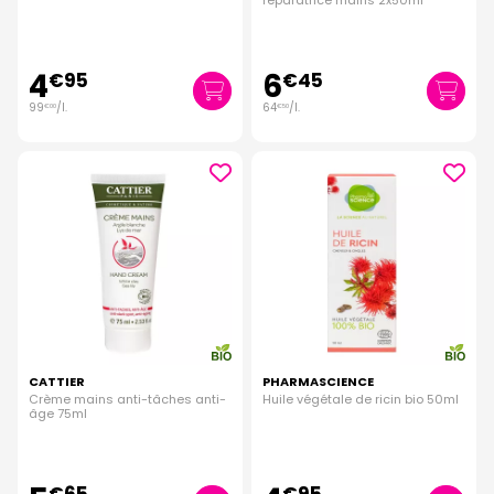
réparatrice mains 2x50ml
4
6
€
95
€
45
99
/
l.
64
/
l.
€
00
€
50
CATTIER
PHARMASCIENCE
Crème mains anti-tâches anti-
Huile végétale de ricin bio 50ml
âge 75ml