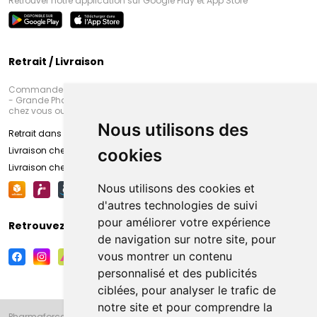
Retrouver notre application sur Google Play et App Store
Retrait / Livraison
Commandez en ligne et venez chercher votre commande à Amiens
- Grande Pharmacie d’Amiens (Fachon) ou recevez-là rapidement
chez vous ou en point retrait
Nous utilisons des
Retrait dans la pharmacie d’Amiens
Livraison chez vous
cookies
Livraison chez votre commerçant
Nous utilisons des cookies et
d'autres technologies de suivi
pour améliorer votre expérience
Retrouvez-nous sur vos réseaux sociaux
de navigation sur notre site, pour
vous montrer un contenu
personnalisé et des publicités
ciblées, pour analyser le trafic de
notre site et pour comprendre la
Pharmaforce.fr et la Grande Pharmacie d’Amiens vous souhaitent de