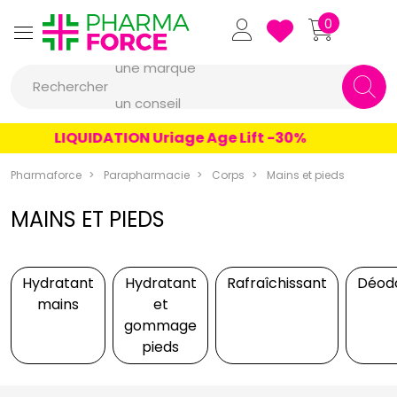
Pharmaforce Grande Pharma
0
une marque
Rechercher
un conseil
un produit
LIQUIDATION Uriage Age Lift -30%
une marque
Pharmaforce
Parapharmacie
Corps
Mains et pieds
MAINS ET PIEDS
Hydratant
Hydratant
Rafraîchissant
Déod
mains
et
gommage
pieds