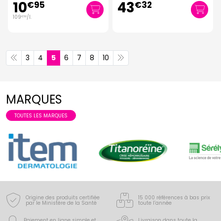
10
43
€
95
€
32
109
/
l.
€
50
3
4
5
6
7
8
10
MARQUES
TOUTES LES MARQUES
Origine des produits certifiée
15 000 références à bas prix
par le Ministère de la Santé
toute l’année
Paiement en ligne simple
et
Livraison dans toute la