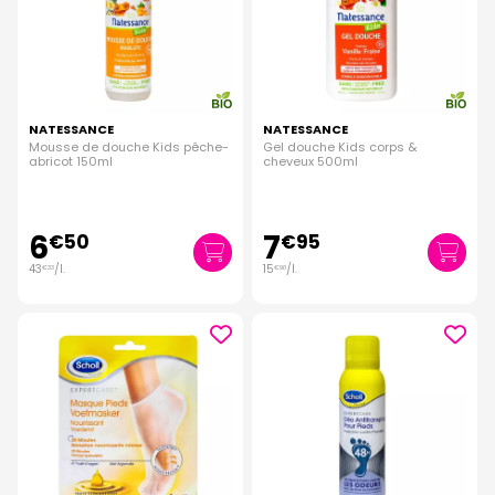
NATESSANCE
NATESSANCE
Mousse de douche Kids pêche-
Gel douche Kids corps &
abricot 150ml
cheveux 500ml
6
7
€
50
€
95
43
/
l.
15
/
l.
€
33
€
90