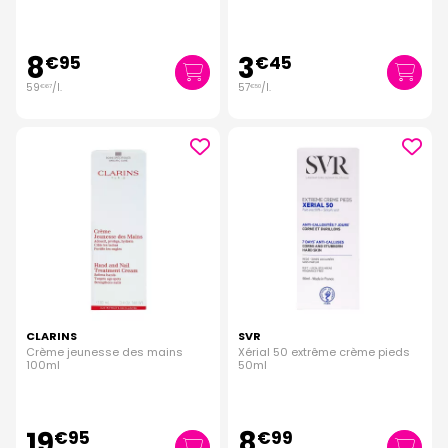
8
3
€
95
€
45
59
/
l.
57
/
l.
€
67
€
50
CLARINS
SVR
Crème jeunesse des mains
Xérial 50 extrême crème pieds
100ml
50ml
19
8
€
95
€
99