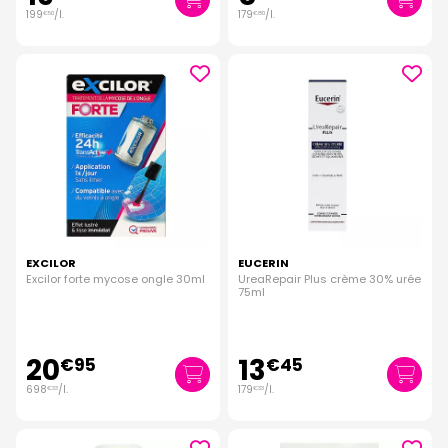
199
/
l.
179
/
l.
€
50
€
80
EXCILOR
EUCERIN
Excilor forte mycose ongle 30ml
UreaRepair Plus crème 30% urée
75ml
20
13
€
95
€
45
698
/
l.
179
/
l.
€
33
€
33