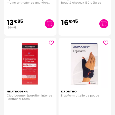
mains anti-tâches anti-âge
beauté cheveux 150 gélules
75ml
13
16
€
95
€
45
186
/
l.
€
00
NEUTROGENA
DJ ORTHO
Cica baume réparation intense
ErgoForm attelle de pouce
Panthénol 100ml