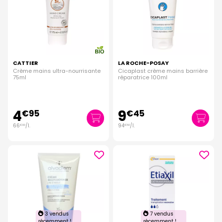
CATTIER
LA ROCHE-POSAY
Crème mains ultra-nourrisante
Cicaplast crème mains barrière
75ml
réparatrice 100ml
4
9
€
95
€
45
66
/
l.
94
/
l.
€
00
€
50
3 vendus
7 vendus
récemment !
récemment !