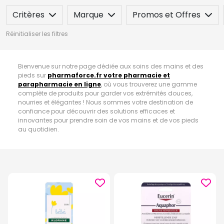
Critères
Marque
Promos et Offres
Réinitialiser les filtres
Bienvenue sur notre page dédiée aux soins des mains et des
pieds sur
pharmaforce.fr votre pharmacie et
parapharmacie en ligne
, où vous trouverez une gamme
complète de produits pour garder vos extrémités douces,
nourries et élégantes ! Nous sommes votre destination de
confiance pour découvrir des solutions efficaces et
innovantes pour prendre soin de vos mains et de vos pieds
au quotidien.
Que vous recherchiez des
crèmes hydratantes
pour des
mains douces et soignées, des
gommages exfoliants
pour
des pieds lisses et revitalisés, ou des traitements spécifiques
pour les
ongles fragiles
et cassants,
nous avons tout ce
dont vous avez besoin pour chouchouter vos mains et vos
pieds.
Nos produits sont spécialement formulés avec des
ingrédients nourrissants et des actifs régénérants pour