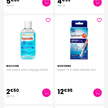
5
4
€
65
€
95
75
/
l.
99
/
l.
€
33
€
00
BACCIDE
NOVODEX
Gel mains sans rinçage 100ml
Expert 1.2.3. stylo verrues 3ml
2
12
€
50
€
95
25
/
l.
€
00