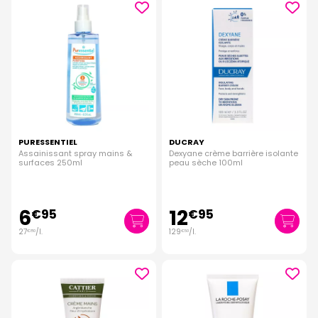
PURESSENTIEL
DUCRAY
Assainissant spray mains &
Dexyane crème barrière isolante
surfaces 250ml
peau sèche 100ml
6
12
€
95
€
95
27
/
l.
129
/
l.
€
80
€
50