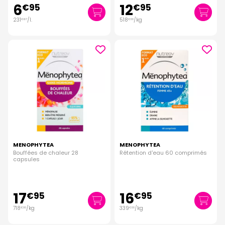
6
12
€
95
€
95
231
/
l.
518
/kg
€
67
€
00
MENOPHYTEA
MENOPHYTEA
Bouffées de chaleur 28
Rétention d'eau 60 comprimés
capsules
17
16
€
95
€
95
718
/kg
339
/kg
€
00
€
00