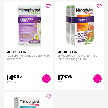
MENOPHYTEA
MENOPHYTEA
Equilibre ménopause sereine 30
Silhouette Ventre plat formule
comprimés
renforcée 60 gélules
14
17
€
95
€
95
0
/unité
0
/unité
€
50
€
30