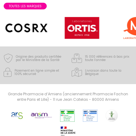
TOUTES LES MARQUES
Origine des produits certifiée
15 000 références à bas prix
par le Ministère de la Santé
toute l’année
Paiement en ligne simple
et
Livraison dans toute la
100% sécurisé
Belgique
Grande Pharmacie d’Amiens (anciennement Pharmacie Fachon
entre Paris et Lille) - 11 rue Jean Catelas - 80000 Amiens