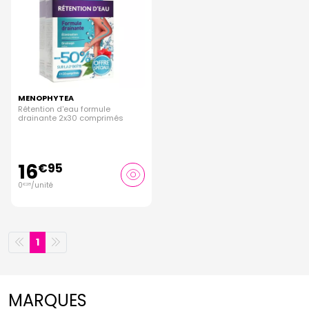
MENOPHYTEA
Rétention d'eau formule
drainante 2x30 comprimés
16
€
95
0
/unité
€
28
1
MARQUES