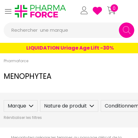
Pharmaforce Grande Pharma
0
Rechercher
une marque
un conseil
LIQUIDATION Uriage Age Lift -30%
un produit
Pharmaforce
une marque
MENOPHYTEA
Marque
Nature de produit
Conditionne
Réinitialiser les filtres
Menophytea prépare les femmes au passage délicat de la