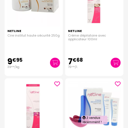
NETLINE
NETLINE
Cire institut haute sécurité 250g
Crème dépilatoire avec
applicateur 100ml
9
7
€
95
€
68
39
/kg
76
/
l.
€
80
€
80
3 vendus
récemment !