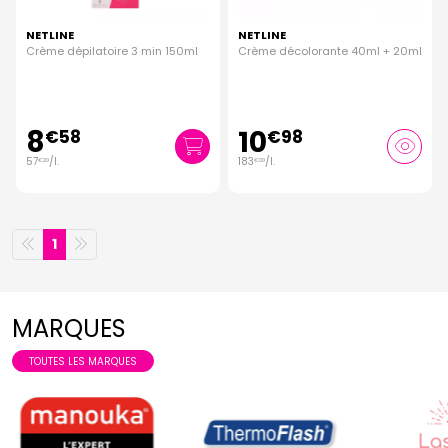
NETLINE
NETLINE
Crème dépilatoire 3 min 150ml
Crème décolorante 40ml + 20ml
8
10
€
58
€
98
57
/
l.
183
/
l.
€
20
€
00
1
MARQUES
TOUTES LES MARQUES