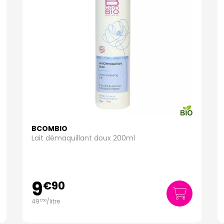
BCOMBIO
Lait démaquillant doux 200ml
9
€
90
49
/
litre
€
50