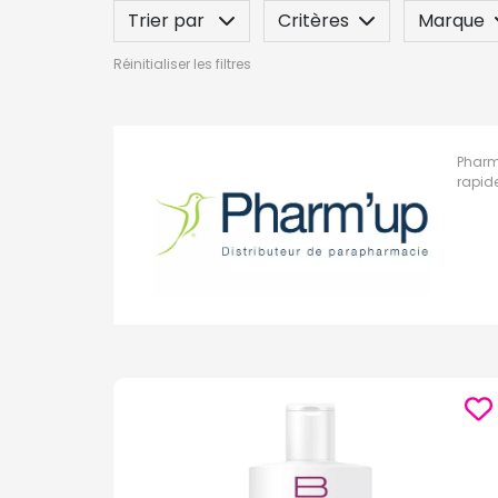
Trier par
Critères
Marque
Réinitialiser les filtres
Label
Indication / Contre-indicatio
Pharm
rapid