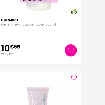
BCOMBIO
Gel intime moussant doux 500ml
10
€
95
21
/
litre
€
90