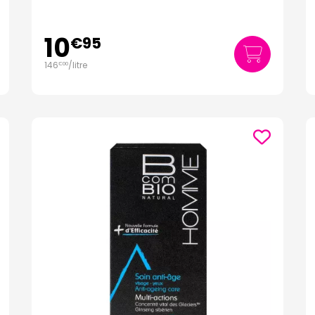
10
€
95
146
/
litre
€
00