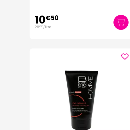
10
€
50
26
/
litre
€
25