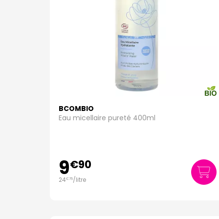
BCOMBIO
Eau micellaire pureté 400ml
9
€
90
24
/
litre
€
75