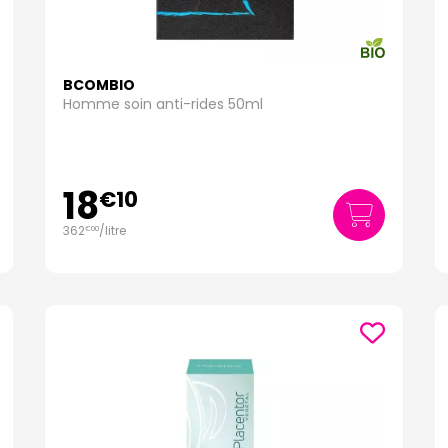
BCOMBIO
Homme soin anti-rides 50ml
18
€
10
362
/
litre
€
00