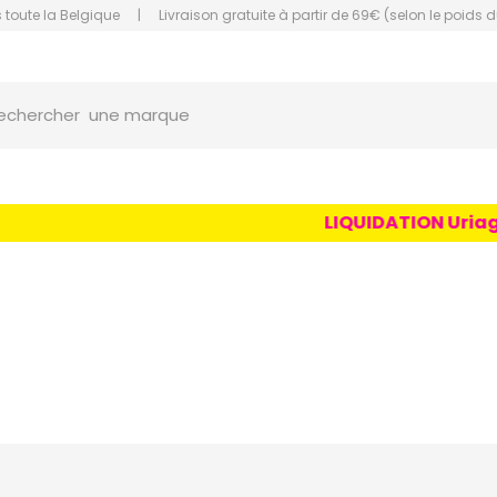
 toute la Belgique
|
Livraison gratuite à partir de 69€ (selon le poids d
une marque
orce Grande Pharmacie Amiens Fachon
echercher
un conseil
un produit
une marque
LIQUIDATION Uriage Age