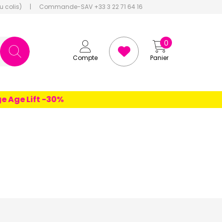
u colis)
|
Commande-SAV +33 3 22 71 64 16
0
Compte
Panier
 Lift -30%