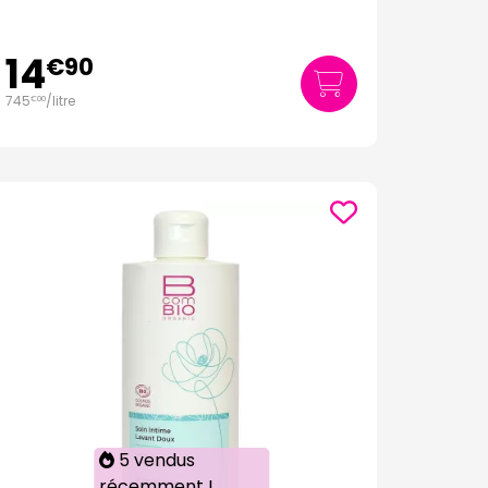
14
€
90
745
/
litre
€
00
5 vendus
récemment !