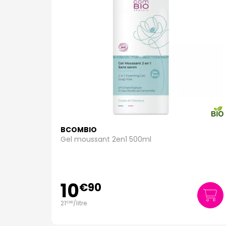
BCOMBIO
Gel moussant 2en1 500ml
10
€
90
21
/
litre
€
80