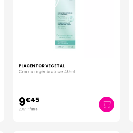
PLACENTOR VÉGÉTAL
Crème régénératrice 40ml
9
€
45
236
/
litre
€
25