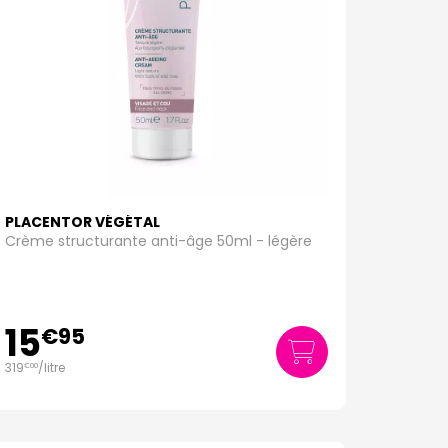
PLACENTOR VÉGÉTAL
Crème structurante anti-âge 50ml - légère
15
€
95
319
/
litre
€
00