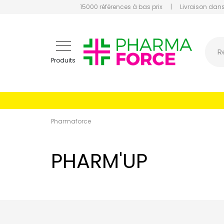
15000 références à bas prix
|
Livraison dans
Pharmaf
R
Produits
Pharmaforce
PHARM'UP