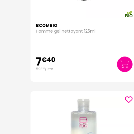
BCOMBIO
Homme gel nettoyant 125ml
7
€
40
59
/
litre
€
20