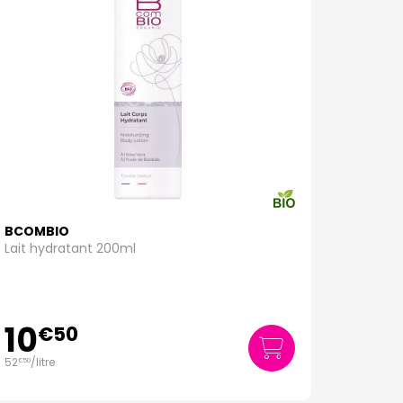
BCOMBIO
Lait hydratant 200ml
10
€
50
52
/
litre
€
50