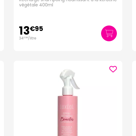
végétale 400ml
13
€
95
34
/
litre
€
88