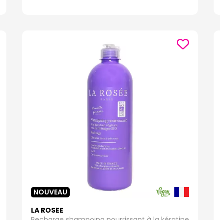
NOUVEAU
LA ROSÉE
Recharge shampoing nourrissant à la kératine