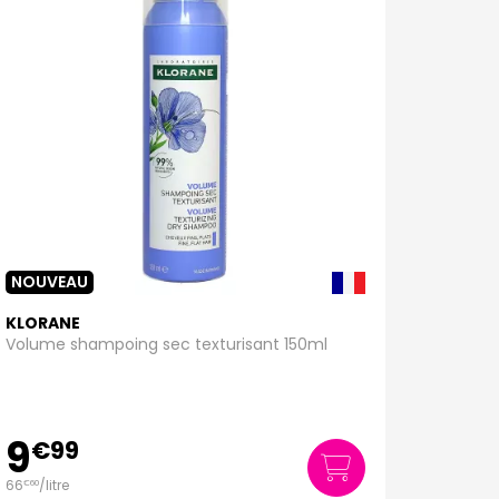
NOUVEAU
KLORANE
Volume shampoing sec texturisant 150ml
9
€
99
66
/
litre
€
60