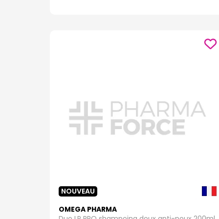
NOUVEAU
OMEGA PHARMA
Duo LP PRO shampoing doux anti-poux 200ml