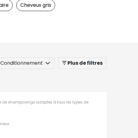
aire
Cheveux gris
Conditionnement
Plus de filtres
mme de shampooings adaptés à tous les types de
eveux.