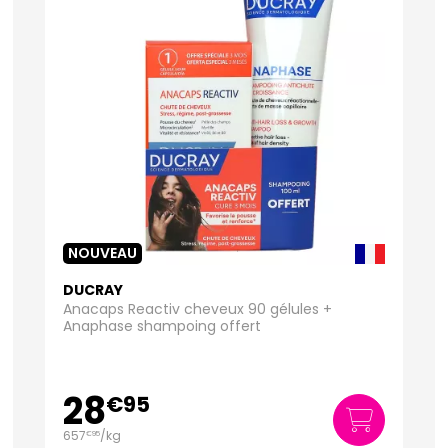
NOUVEAU
DUCRAY
Anacaps Reactiv cheveux 90 gélules +
Anaphase shampoing offert
28
€
95
657
/kg
€
95