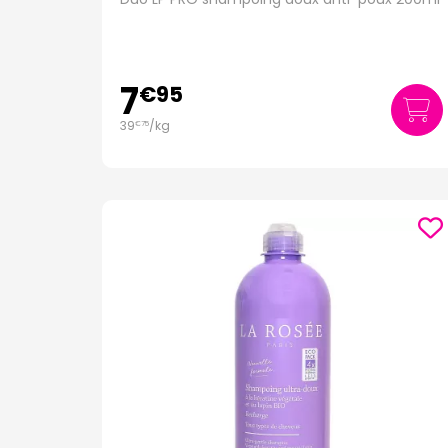
7
€
95
39
/kg
€
75