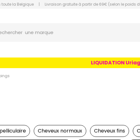
 toute la Belgique
|
Livraison gratuite à partir de 69€ (selon le poids d
une marque
orce Grande Pharmacie Amiens Fachon
echercher
un conseil
un produit
une marque
LIQUIDATION Uriage Age 
ings
pelliculaire
Cheveux normaux
Cheveux fins
C