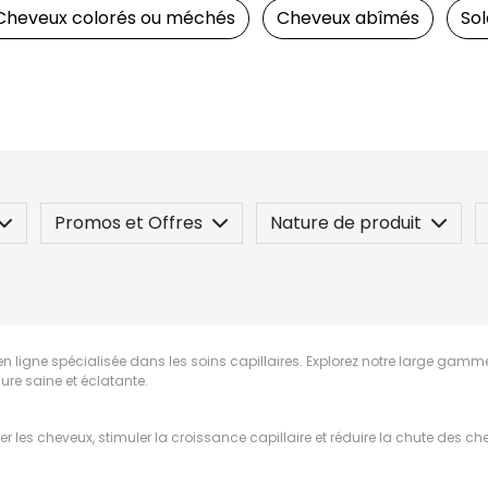
Cheveux colorés ou méchés
Cheveux abîmés
Sol
Promos et Offres
Nature de produit
 / Contre-indication
Posez une question
en ligne spécialisée dans les soins capillaires. Explorez notre large ga
ure saine et éclatante.
les cheveux, stimuler la croissance capillaire et réduire la chute des ch