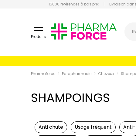
15000 références à bas prix
|
Livraison dans
Pharmaf
R
Produits
Pharmaforce
Parapharmacie
Cheveux
Shampo
SHAMPOINGS
Anti chute
Usage fréquent
Anti-