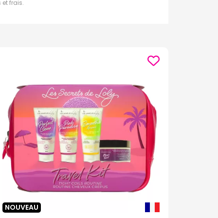
t frais.
des pellicules.
vant leur brillance naturelle.
urrissantes.
 chevelu.
échés.
NOUVEAU