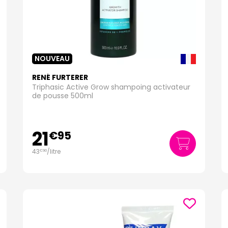
NOUVEAU
RENÉ FURTERER
Triphasic Active Grow shampoing activateur
de pousse 500ml
21
€
95
43
/
litre
€
90