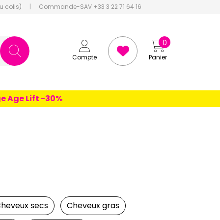
u colis)
|
Commande-SAV +33 3 22 71 64 16
0
Compte
Panier
Lift -30%
heveux secs
Cheveux gras