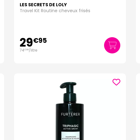
LES SECRETS DE LOLY
 shampooings enrichis en protéines et en actifs réparateurs.
Travel Kit Routine cheveux frisés
du sel et du chlore avec nos shampooings qui hydratent et réparent en pro
29
€
95
s shampooings qui neutralisent les reflets jaunes et apportent de la brilla
74
/
litre
€
88
s sont parfaits pour un lavage économique et respectueux de l'environn
rce.fr
adaptés à tous les besoins capillaires sur
Pharmaforce.fr
. Profitez 
heveux les soins qu'ils méritent avec les meilleurs produits disponibles sur 