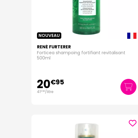
NOUVEAU
RENÉ FURTERER
Forticea shampoing fortifiant revitalisant
500ml
20
€
95
41
/
litre
€
90