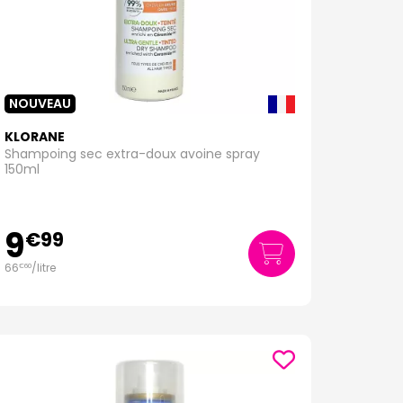
NOUVEAU
KLORANE
Shampoing sec extra-doux avoine spray
150ml
9
€
99
66
/
litre
€
60