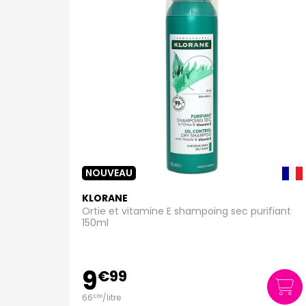
NOUVEAU
KLORANE
Ortie et vitamine E shampoing sec purifiant
150ml
9
€
99
66
/
litre
€
60