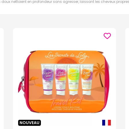
oux nettoient en profondeur sans agresser, laissant les cheveux propres e
ialement formulés pour apaiser le cuir chevelu et prévenir la formation 
 nos shampooings pour cheveux normaux nettoient en douceur tout en préser
ns avec nos shampooings qui apportent légèreté et revitalisation.
secs avec nos shampooings enrichis en agents hydratants et en huiles no
chevelu avec nos shampooings spécialement conçus pour les cheveux gras.
ooings qui hydratent intensément et réduisent les frisottis.
fants nettoient en douceur tout en respectant la sensibilité de leur cuir
vec nos shampooings spécialement formulés pour les cheveux colorés ou m
NOUVEAU