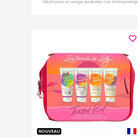
Idéals pour un usage quotidien, nos shampooings d
Shampooings Anti-Pelliculaire
Combattez les pellicules avec nos shampooings spéc
Shampooings Cheveux Normaux
Pour maintenir l'équilibre naturel de vos cheveux,
Shampooings Cheveux Fins
Donnez du volume et de la densité à vos cheveux fi
Shampooings Cheveux Secs
Hydratez et nourrissez en profondeur vos cheveux 
Shampooings Cheveux Gras
Régulez l'excès de sébum et purifiez votre cuir 
Shampooings Frisés et Crépus
Définissez et contrôlez vos boucles avec nos shamp
Shampooings Spécial Enfant
Doux et hypoallergéniques, nos shampooings pour en
Shampooings Cheveux Colorés ou Méchés
Protégez et prolongez l'éclat de votre couleur a
NOUVEAU