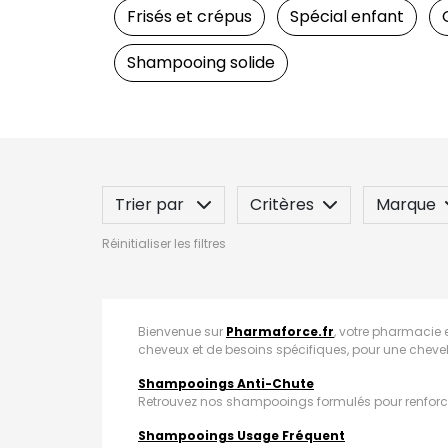
Frisés et crépus
Spécial enfant
Shampooing solide
Trier par
Critères
Marque
Réinitialiser les filtres
Spécificité
Label
Indication
Bienvenue sur
Pharmaforce.fr
, votre pharmacie 
cheveux et de besoins spécifiques, pour une chevel
Shampooings Anti-Chute
Retrouvez nos shampooings formulés pour renforcer 
Shampooings Usage Fréquent