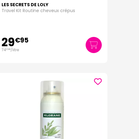
LES SECRETS DE LOLY
Travel Kit Routine cheveux crépus
fondeur.
29
€
95
nce.
74
/
litre
€
88
ement.
d'une expérience d'achat facile et sécurisée, avec
notre site.