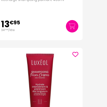
13
€
95
34
/
litre
€
88