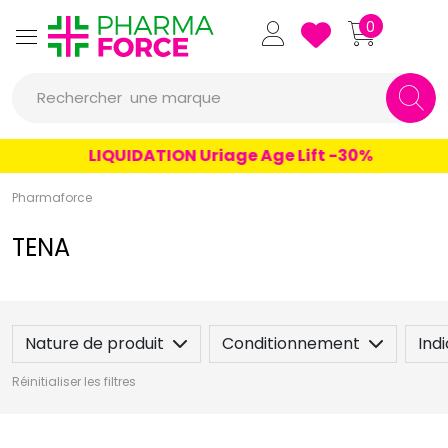
un conseil
Pharmaforce Grande Pharma
0
un produit
Rechercher
une marque
LIQUIDATION Uriage Age Lift -30%
Pharmaforce
TENA
Nature de produit
Conditionnement
Ind
Réinitialiser les filtres