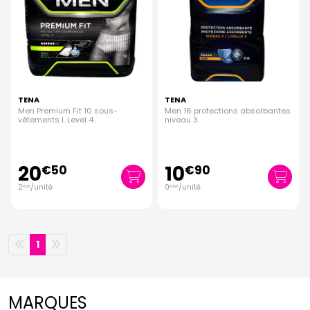
TENA
TENA
Men Premium Fit 10 sous-
Men 16 protections absorbantes
vêtements L Level 4
niveau 3
20
10
€
50
€
90
2
/unité
0
/unité
€
05
€
68
1
MARQUES