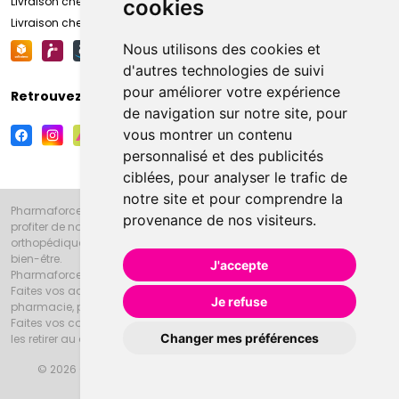
Livraison chez vous
cookies
Livraison chez votre commerçant
Nous utilisons des cookies et
d'autres technologies de suivi
pour améliorer votre expérience
Retrouvez-nous sur vos réseaux sociaux
de navigation sur notre site, pour
vous montrer un contenu
personnalisé et des publicités
ciblées, pour analyser le trafic de
notre site et pour comprendre la
Pharmaforce.fr et la Grande Pharmacie d’Amiens vous souhaitent de
provenance de nos visiteurs.
profiter de notre accueil, de nos conseils pharmaceutiques,
orthopédiques, homéopathiques, parapharmaceutiques, beauté et
bien-être.
J'accepte
Pharmaforce.fr est le site internet de la Grande Pharmacie d’Amiens.
Faites vos achats en ligne grâce à un choix de 20000 références en
Je refuse
pharmacie, parapharmacie, diététique et animaux (vétérinaire).
Faites vos courses de pharmacie et parapharmacie en ligne et venez
Changer mes préférences
les retirer au drive ou vous les faire livrer à domicile.
© 2026 Grande Pharmacie d’Amiens
Tous droits réservés
Apotekisto