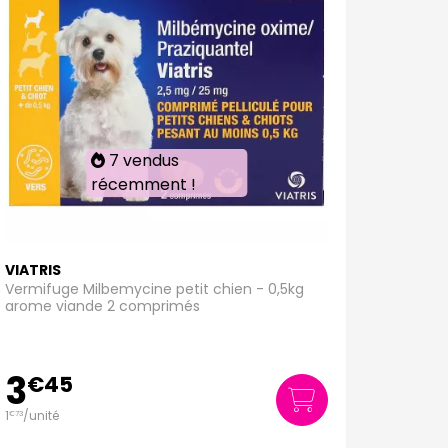
7 vendus
récemment !
VIATRIS
Vermifuge Milbemycine petit chien - 0,5kg
arome viande 2 comprimés
3
€
45
1
/unité
€
73