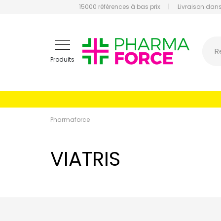
15000 références à bas prix
|
Livraison dans
Pharmaf
R
Produits
Pharmaforce
VIATRIS