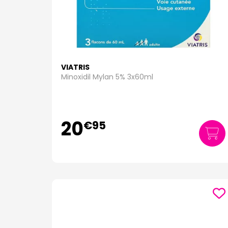
VIATRIS
Minoxidil Mylan 5% 3x60ml
20
€
95