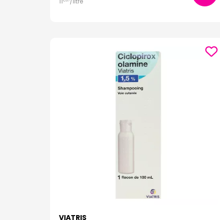
11
/
litre
€
67
VIATRIS