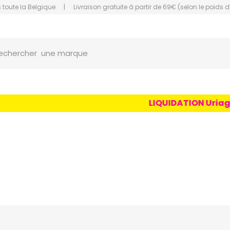
 toute la Belgique
|
Livraison gratuite à partir de 69€ (selon le poids d
une marque
orce Grande Pharmacie Amiens Fachon
echercher
un conseil
un produit
une marque
LIQUIDATION Uriage Age L