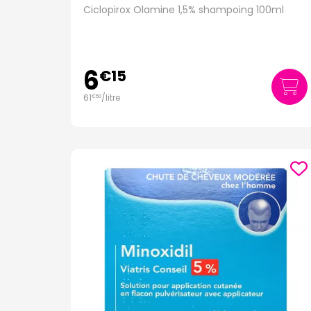
Ciclopirox Olamine 1,5% shampoing 100ml
6
€
15
61
/
litre
€
50