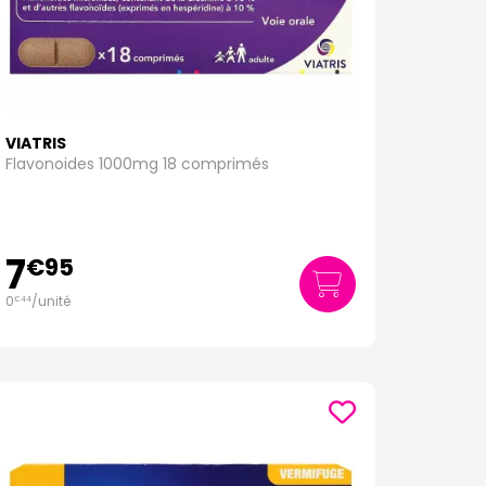
VIATRIS
Flavonoides 1000mg 18 comprimés
7
€
95
0
/unité
€
44