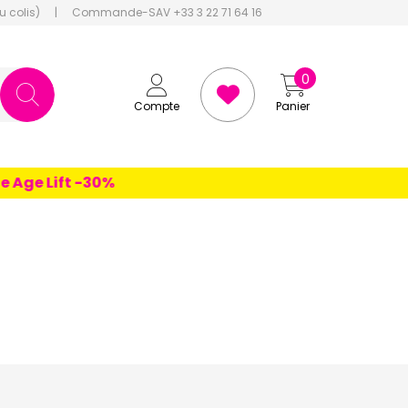
u colis)
|
Commande-SAV +33 3 22 71 64 16
0
Compte
Panier
ift -30%