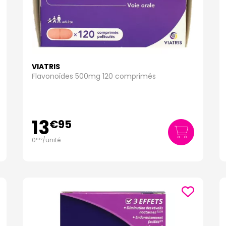
VIATRIS
Flavonoïdes 500mg 120 comprimés
13
€
95
0
/unité
€
12