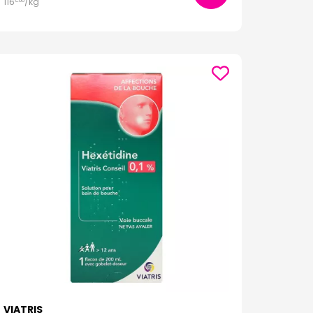
116
/kg
€
00
VIATRIS