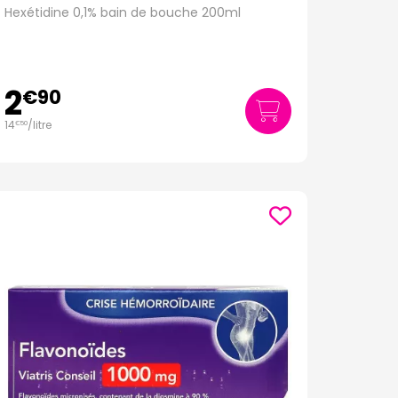
Hexétidine 0,1% bain de bouche 200ml
2
€
90
14
/
litre
€
50