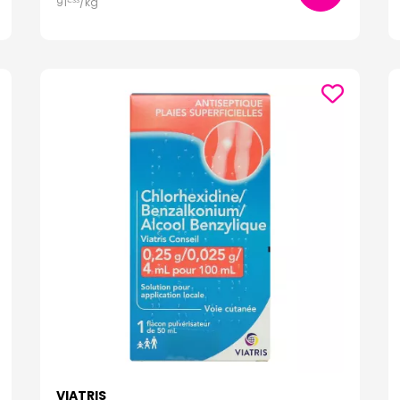
91
/kg
€
33
VIATRIS