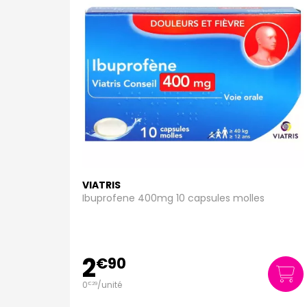
VIATRIS
Ibuprofene 400mg 10 capsules molles
2
€
90
0
/unité
€
29