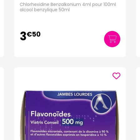
Chlorhexidine Benzalkonium 4ml pour 100ml
alcool benzylique 50ml
3
€
50