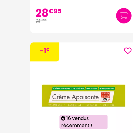
28
€
95
31
€
95
-1
€
16 vendus
récemment !