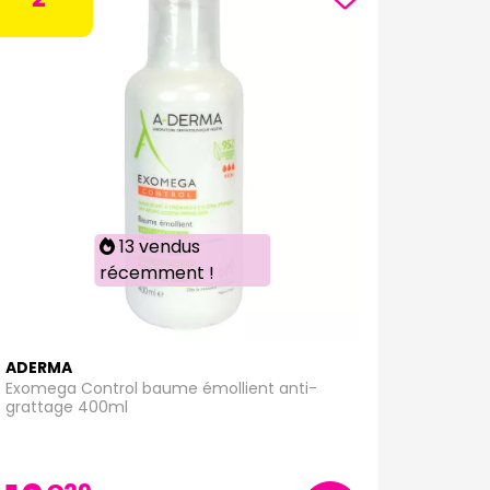
13 vendus
récemment !
ADERMA
Exomega Control baume émollient anti-
grattage 400ml