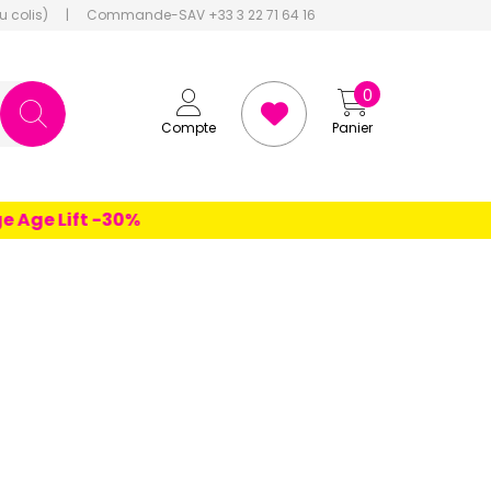
u colis)
|
Commande-SAV +33 3 22 71 64 16
0
Compte
Panier
 Lift -30%