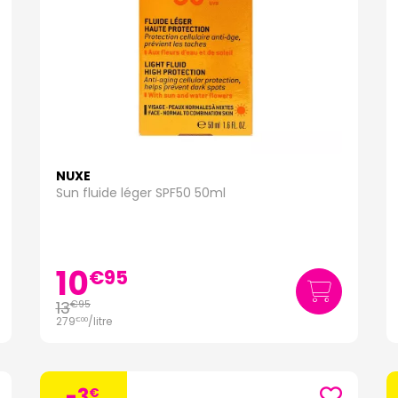
NUXE
Sun fluide léger SPF50 50ml
10
€
95
13
€
95
279
/
litre
€
00
-3
€