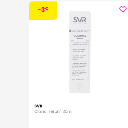
des ingrédients apaisants réduisant l'inflammation
réactives en cliquant
ici
!
-3
€
Éclaircissez les taches pigmentaires avec de
sérums éclaircissants et des crèmes dépigmentante
pour une peau plus lumineuse et éclatante. Clique
Explorez notre sélection de produits de parapharma
solutions conçues pour révéler votre beauté natu
saine et équilibrée.
Parce que votre beauté mérite une attention person
SVR
Clairial sérum 30ml