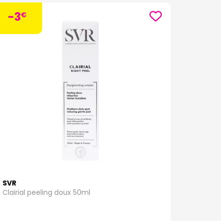
cifiquement pour apaiser les peaux sensibles et
-3
€
mais nos produits de parapharmacie incluent des
duisant progressivement l'apparence des tâches
e en ligne
et prenez soin de votre peau avec des
 sommes engagés à vous aider à atteindre une peau
SVR
Clairial peeling doux 50ml