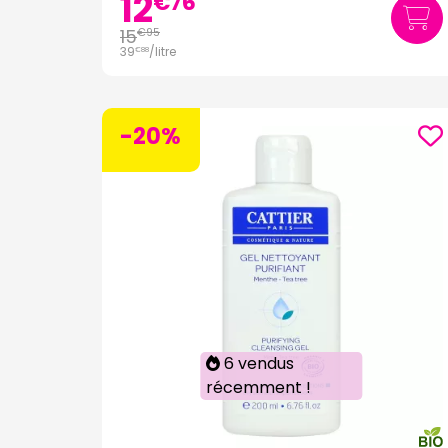
12
€
76
15
€
95
39
/
litre
€
88
-20%
6 vendus
récemment !