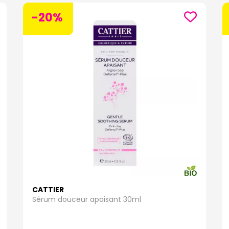
 et restaurant le calme de votre peau. Optez pour des soins formulés spé
-20%
s formules innovantes :
Les taches pigmentaires peuvent être un défi, 
s. Des ingrédients tels que la vitamine C aide à uniformiser le teint, ré
z
ici
pour découvrir notre sélection !
cie sur notre site
pharmaforce.fr votre pharmacie et parapharmaci
relle. Avec des formules de haute qualité et des marques réputées, nous
nalisée.
CATTIER
Sérum douceur apaisant 30ml