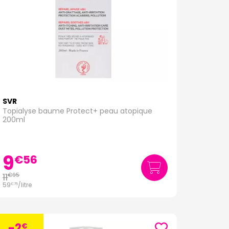
SVR
Topialyse baume Protect+ peau atopique
200ml
9
€
56
11
€
95
59
/
litre
€
75
-2
€