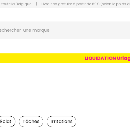
 toute la Belgique
|
Livraison gratuite à partir de 69€ (selon le poids d
une marque
orce Grande Pharmacie Amiens Fachon
echercher
un conseil
un produit
une marque
LIQUIDATION Uriage Age
Éclat
Tâches
Irritations