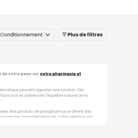
Conditionnement
Plus de filtres
é de votre peau sur
votre pharmacie et
blématique peuvent apporter une solution. Des
ns tout en préservant l'équilibre naturel de la
!
lière. Nos produits de parapharmacie offrent des
 formules hypoallergéniques, notre sélection est
té cutanée. Nos produits anti-rougeurs contiennent