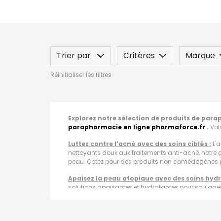
Trier par
Critères
Marque
Réinitialiser les filtres
Spécificité
Label
Indication
Explorez notre sélection de produits de par
parapharmacie en ligne pharmaforce.fr
.
Vot
Luttez contre l'acné avec des soins ciblés :
L'a
nettoyants doux aux traitements anti-acné, notre g
peau. Optez pour des produits non comédogènes p
Apaisez la peau atopique avec des soins hydra
solutions apaisantes et hydratantes pour soulager
conçue pour nourrir et protéger les peaux les plus s
Atténuez les rougeurs pour une peau apaisée