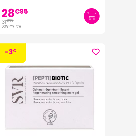
28
€
95
31
€
95
639
/
litre
€
00
-3
€