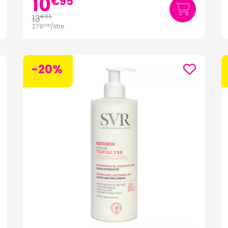
10
€
95
13
€
95
279
/
litre
€
00
-20%