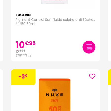
EUCERIN
Pigment Control Sun fluide solaire anti tâches
SPF50 50ml
10
€
95
13
€
95
279
/
litre
€
00
-3
€