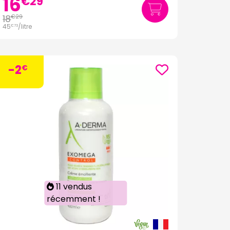
16
€
29
18
€
29
45
/
litre
€
73
-2
€
11 vendus
récemment !