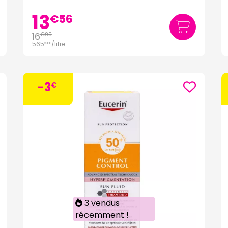
13
€
56
16
€
95
565
/
litre
€
00
-3
€
3 vendus
récemment !