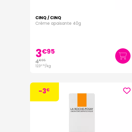
CINQ / CINQ
Crème apaisante 40g
3
€
95
4
€
95
123
/kg
€
75
-3
€