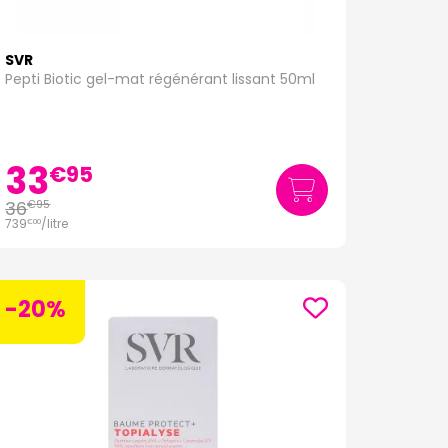
SVR
Pepti Biotic gel-mat régénérant lissant 50ml
33
€
95
36
€
95
739
/
litre
€
00
-20%