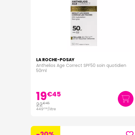
LA ROCHE-POSAY
Anthelios Age Correct SPF50 soin quotidien
50ml
19
€
45
22
€
45
449
/
litre
€
00
-20%