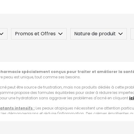
Promos et Offres
Nature de produit
 / Contre-indication
Posez une question
apharmacie spécialement conçus pour traiter et améliorer la sant
re peau est unique, tout comme ses besoins.
cné peut être source de frustration, mais nos produits dédiés à cette pro
amme propose des formules équilibrées pour aider à réduire les imperfectio
our une hydratation sans aggraver les problèmes d'acné en cliquant
ici
tants intensifs :
Les peaux atopiques nécessitent une attention particu
 les démangeaisons et réduire l'inflammation. Des crèmes émollientes aux
ensibles, cliquez
ici
afin de découvrir !
 :
Les rougeurs peuvent résulter de divers facteurs, y compris la sensibili