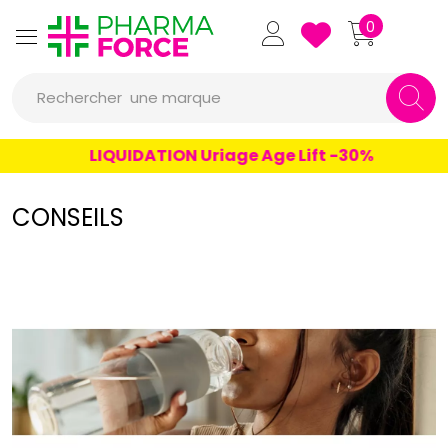
Pharmaforce Grande Pharma
0
Rechercher
une marque
un conseil
LIQUIDATION Uriage Age Lift -30%
un produit
CONSEILS
une marque