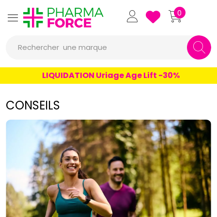
Pharmaforce Grande Pharma
0
Rechercher
une marque
un conseil
LIQUIDATION Uriage Age Lift -30%
un produit
CONSEILS
une marque