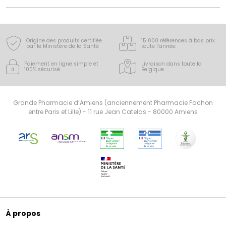
Origine des produits certifiée
15 000 références à bas prix
par le Ministère de la Santé
toute l’année
Paiement en ligne simple
et
Livraison dans toute la
100% sécurisé
Belgique
Grande Pharmacie d’Amiens (anciennement Pharmacie Fachon
entre Paris et Lille) - 11 rue Jean Catelas - 80000 Amiens
À propos