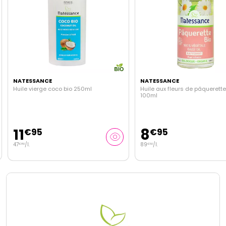
NATESSANCE
NATESSANCE
Huile vierge coco bio 250ml
Huile aux fleurs de pâquerette
100ml
11
8
€
95
€
95
47
/
l.
89
/
l.
€
80
€
50