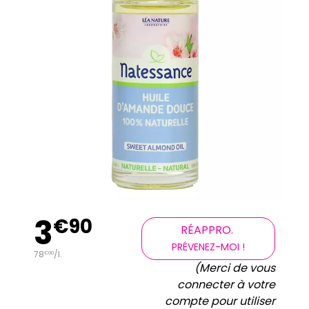
3
€
90
RÉAPPRO.
PRÉVENEZ-MOI !
78
/
l.
€
00
(Merci de vous
connecter à votre
compte pour utiliser