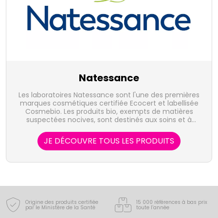
Natessance
Les laboratoires Natessance sont l'une des premières
marques cosmétiques certifiée Ecocert et labellisée
Cosmebio. Les produits bio, exempts de matières
suspectées nocives, sont destinés aux soins et à
l'hygiène. Ils sont, par ailleurs, sensoriels, sécuritaires
et accessibles à toute la famille.
JE DÉCOUVRE TOUS LES PRODUITS
Origine des produits certifiée
15 000 références à bas prix
par le Ministère de la Santé
toute l’année