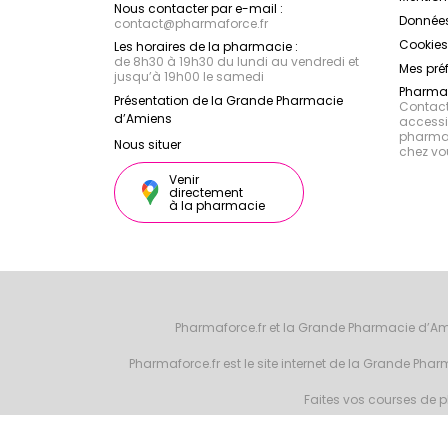
Nous contacter par e-mail :
Données
contact
@
pharmaforce.fr
Cookies
Les horaires de la pharmacie :
de 8h30 à 19h30 du lundi au vendredi et
Mes pré
jusqu’à 19h00 le samedi
Pharmac
Présentation de la Grande Pharmacie
Contacte
d’Amiens
accessib
pharmac
Nous situer
chez vo
Venir
directement
à la pharmacie
Pharmaforce.fr et la Grande Pharmacie d’Am
Pharmaforce.fr est le site internet de la Grande Ph
Faites vos courses de ph
© 2026 Grande 