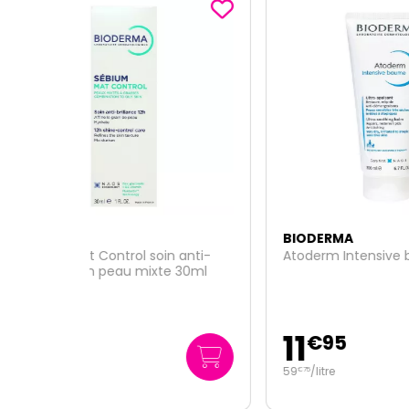
BIODERMA
BIOD
 anti-
Atoderm Intensive baume 200ml
Sebiu
e 30ml
pomp
11
10
€
95
59
/
litre
27
/
l
€
75
€
38