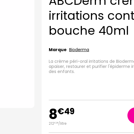
ABCDerm crèm
irritations con
bouche 40ml
Marque
Bioderma
La crème péri-oral irritations de Biod
apaiser, restaurer et purifier l'épiderme
des enfants.
8
€
49
212
/
litre
€
25