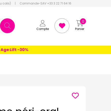
u colis)
|
Commande-SAV +33 3 22 71 64 16
0
Compte
Panier
 Lift -30%