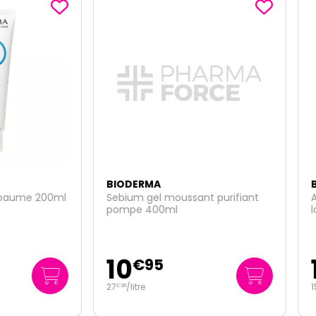
ERMA
BIODERMA
m gel moussant purifiant
ABCDerm Cold-Cream crè
e 400ml
lavante 1L
15
€
95
€
99
itre
15
/
litre
€
99