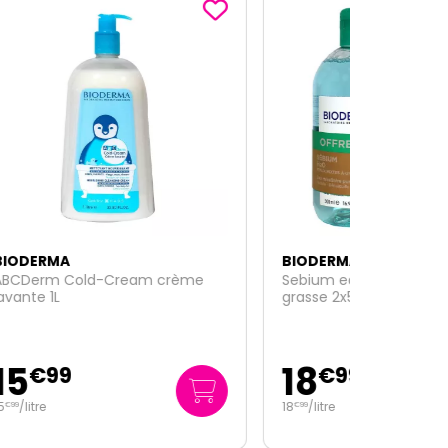
BIODERMA
me
Sebium eau micellaire H2O peau
grasse 2x500ml
18
€
99
18
/
litre
€
99