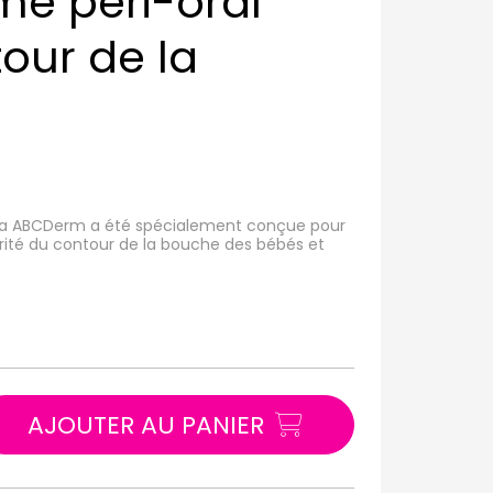
e péri-oral
tour de la
erma ABCDerm a été spécialement conçue pour
 irrité du contour de la bouche des bébés et
AJOUTER AU PANIER