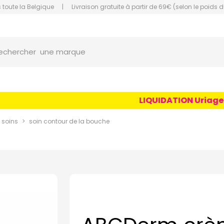
 toute la Belgique
|
Livraison gratuite à partir de 69€ (selon le poids d
une marque
orce Grande Pharmacie Amiens Fachon
echercher
un conseil
un produit
une marque
LIQUIDATION Uriage Age
 soins
soin contour de la bouche