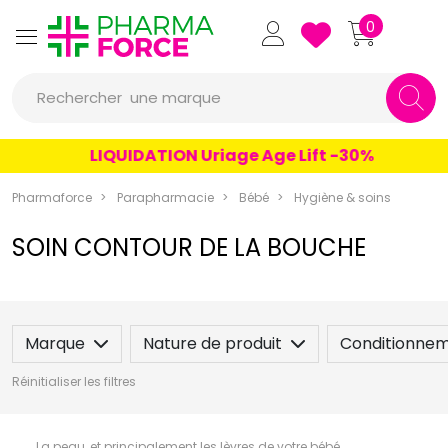
un conseil
Pharmaforce Grande Pharma
0
un produit
Rechercher
une marque
LIQUIDATION Uriage Age Lift -30%
Pharmaforce
Parapharmacie
Bébé
Hygiène & soins
SOIN CONTOUR DE LA BOUCHE
Marque
Nature de produit
Conditionne
Réinitialiser les filtres
La peau, et principalement les lèvres de votre bébé,