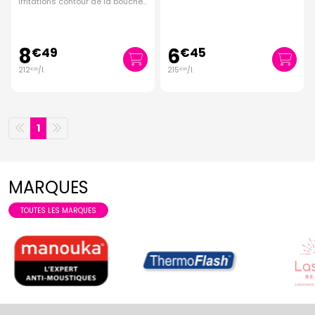
irritations contour de la bouche
40ml
8
6
€
49
€
45
212
/
l.
215
/
l.
€
25
€
00
1
MARQUES
TOUTES LES MARQUES