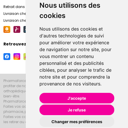
Nous utilisons des
Retrait dans la pharmacie d’Amiens
Livraison chez vous
cookies
Livraison chez votre commerçant
Nous utilisons des cookies et
d'autres technologies de suivi
pour améliorer votre expérience
Retrouvez-nous sur vos réseaux sociaux
de navigation sur notre site, pour
vous montrer un contenu
personnalisé et des publicités
ciblées, pour analyser le trafic de
notre site et pour comprendre la
Pharmaforce.fr et la Grande Pharmacie d’Amiens vous souhaitent de
provenance de nos visiteurs.
profiter de notre accueil, de nos conseils pharmaceutiques,
orthopédiques, homéopathiques, parapharmaceutiques, beauté et
bien-être.
J'accepte
Pharmaforce.fr est le site internet de la Grande Pharmacie d’Amiens.
Faites vos achats en ligne grâce à un choix de 20000 références en
Je refuse
pharmacie, parapharmacie, diététique et animaux (vétérinaire).
Faites vos courses de pharmacie et parapharmacie en ligne et venez
Changer mes préférences
les retirer au drive ou vous les faire livrer à domicile.