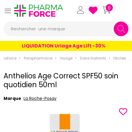
Pharmaforce Grande Pharma
0
une marque
Rechercher
un conseil
LIQUIDATION Uriage Age Lift -30%
un produit
rmaforce
Parapharmacie
Visage
Soins traitants
tâches
une marque
Anthelios Age Correct SPF50 soin
quotidien 50ml
Marque
La Roche-Posay