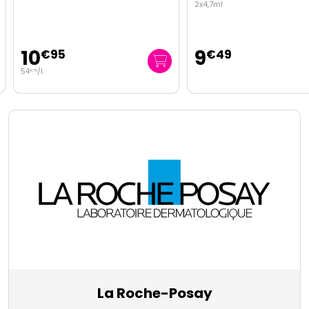
2x4,7ml
10
9
€
95
€
49
54
/
l.
€
75
La Roche-Posay