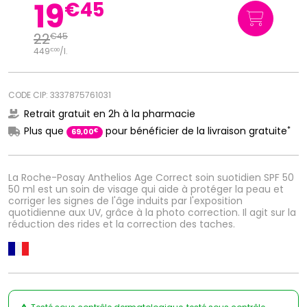
19
€
45
22
€
45
449
/
l.
€
00
CODE CIP: 3337875761031
Retrait gratuit en 2h à la pharmacie
*
Plus que
pour bénéficier de la livraison gratuite
€
69
,
00
La Roche-Posay Anthelios Age Correct soin suotidien SPF 50
50 ml est un soin de visage qui aide à protéger la peau et
corriger les signes de l'âge induits par l'exposition
quotidienne aux UV, grâce à la photo correction. Il agit sur la
réduction des rides et la correction des taches.