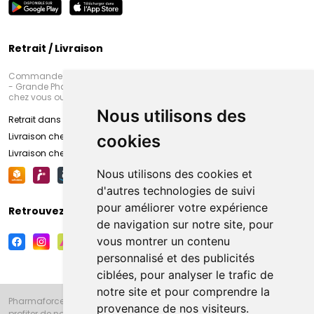
Retrait / Livraison
Commandez en ligne et venez chercher votre commande à Amiens
- Grande Pharmacie d’Amiens (Fachon) ou recevez-là rapidement
chez vous ou en point retrait
Nous utilisons des
Retrait dans la pharmacie d’Amiens
Livraison chez vous
cookies
Livraison chez votre commerçant
Nous utilisons des cookies et
d'autres technologies de suivi
pour améliorer votre expérience
Retrouvez-nous sur vos réseaux sociaux
de navigation sur notre site, pour
vous montrer un contenu
personnalisé et des publicités
ciblées, pour analyser le trafic de
notre site et pour comprendre la
Pharmaforce.fr et la Grande Pharmacie d’Amiens vous souhaitent de
provenance de nos visiteurs.
profiter de notre accueil, de nos conseils pharmaceutiques,