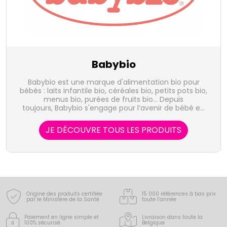
Babybio
Babybio est une marque d'alimentation bio pour
bébés : laits infantile bio, céréales bio, petits pots bio,
menus bio, purées de fruits bio... Depuis
toujours, Babybio s'engage pour l’avenir de bébé en
lui offrant une alimentation authentique,
respectueuse de l’environnement par l’utilisation
JE DÉCOUVRE TOUS LES PRODUITS
d’ingrédients bio, avec des recettes proches du fait
maison.
Origine des produits certifiée
15 000 références à bas prix
par le Ministère de la Santé
toute l’année
Paiement en ligne simple
et
Livraison dans toute la
100% sécurisé
Belgique