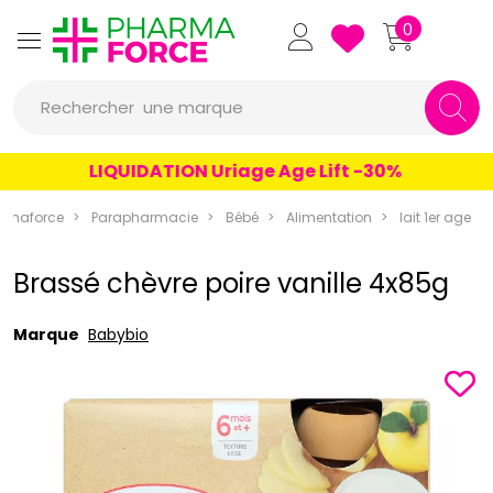
Pharmaforce Grande Pharma
0
une marque
Rechercher
un conseil
LIQUIDATION Uriage Age Lift -30%
un produit
rmaforce
Parapharmacie
Bébé
Alimentation
lait 1er age
une marque
Brassé chèvre poire vanille 4x85g
Marque
Babybio