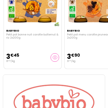
BABYBIO
BABYBIO
Petit pot menu carotte pruneau & bœuf
Céréales 3 fruits & quinoa 25
2x200g
3
5
€
90
€
25
9
/kg
21
/kg
€
75
€
00