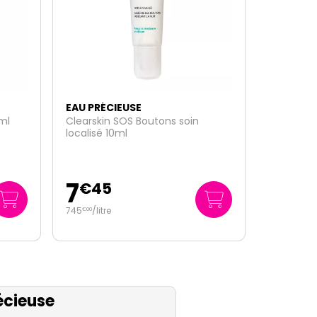
EAU PRÉCIEUSE
Lotion purifiante édition limitée
375ml
9
€
95
26
/
litre
€
53
écieuse