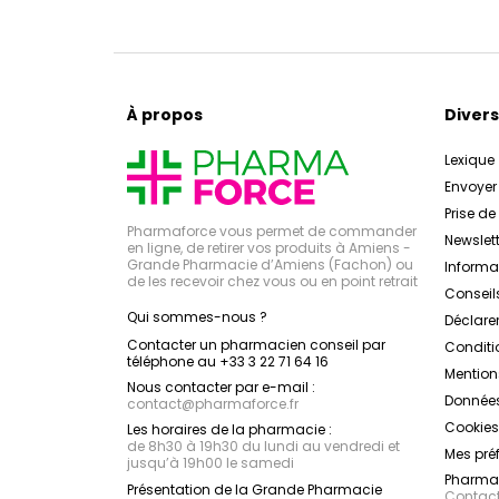
À propos
Divers
Lexique
Envoye
Prise d
Pharmaforce vous permet de commander
Newslett
en ligne, de retirer vos produits à Amiens -
Grande Pharmacie d’Amiens (Fachon) ou
Inform
de les recevoir chez vous ou en point retrait
Conseil
Qui sommes-nous ?
Déclarer
Contacter un pharmacien conseil par
Conditi
téléphone au +33 3 22 71 64 16
Mention
Nous contacter par e-mail :
Données
contact
@
pharmaforce.fr
Cookies
Les horaires de la pharmacie :
de 8h30 à 19h30 du lundi au vendredi et
Mes pré
jusqu’à 19h00 le samedi
Pharmac
Présentation de la Grande Pharmacie
Contacte