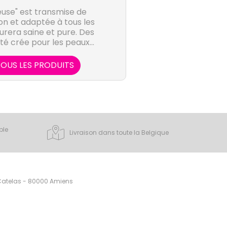
use" est transmise de
n et adaptée à tous les
rera saine et pure. Des
été crée pour les peaux
t mixtes.
OUS LES PRODUITS
ple
Livraison dans toute la Belgique
 Catelas - 80000 Amiens