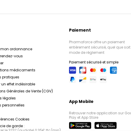
Paiement
Pharmaforce offre un paiement
entièrement sécurisé, quel que soit 
r mon ordonnance
mode de règlement
e rendez-vous
Paiement sécurisé et simple
er
ations médicaments
s pratiques
 un effet indésirable
ons Générales de Vente (CGV)
s légales
App Mobile
 personnelles
Retrouver notre application sur Go
Play et App Store
férences Cookies
ie de garde :
r le 3237 (audiotel 0,35€ ttc/min),