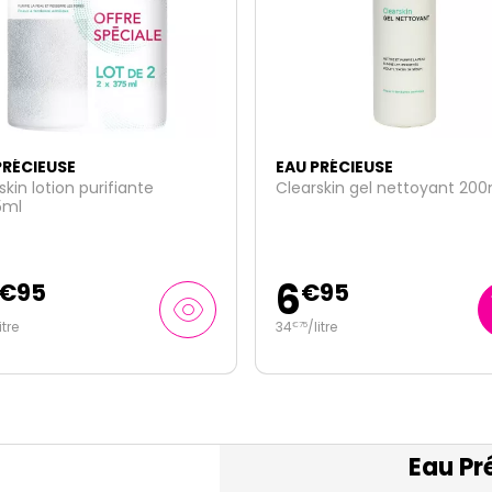
PRÉCIEUSE
EAU PRÉCIEUSE
skin gel nettoyant 200ml
Clearskin SOS Boutons soin
localisé 10ml
7
€
95
€
45
litre
745
/
litre
€
00
Eau Pr