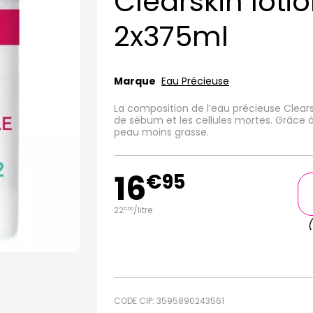
Clearskin lotio
2x375ml
Marque
Eau Précieuse
La composition de l’eau précieuse Clears
de sébum et les cellules mortes. Grâce à
peau moins grasse.
16
€
95
22
/
litre
€
60
CODE CIP: 3595890243561