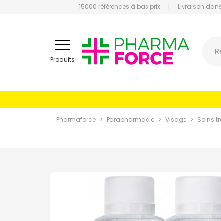
15000 références à bas prix
|
Livraison dans
Pharmaf
R
Produits
Pharmaforce
Parapharmacie
Visage
Soins tr