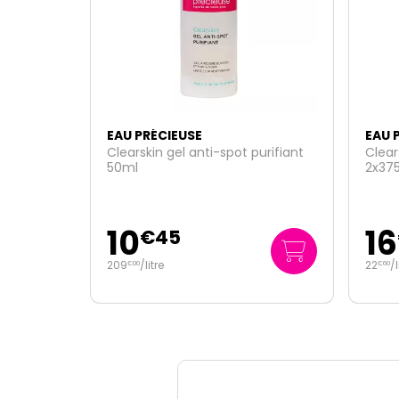
EAU PRÉCIEUSE
EAU 
urifiant
Clearskin lotion purifiante
Clear
2x375ml
16
6
€
95
22
/
litre
34
/
€
60
€
75