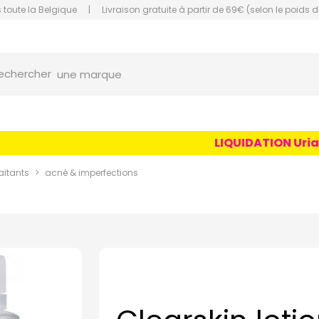
 toute la Belgique
|
Livraison gratuite à partir de 69€ (selon le poids d
orce Grande Pharmacie Amiens Fachon
une marque
echercher
un conseil
un produit
LIQUIDATION Uriage 
une marque
aitants
acné & imperfections