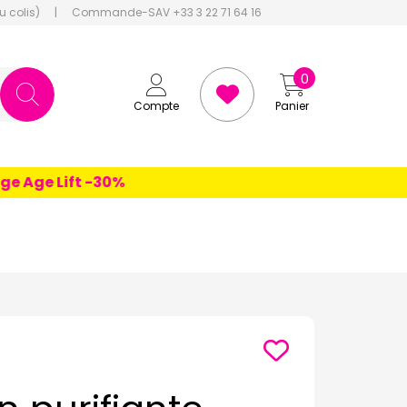
u colis)
|
Commande-SAV +33 3 22 71 64 16
0
Compte
Panier
Age Lift -30%