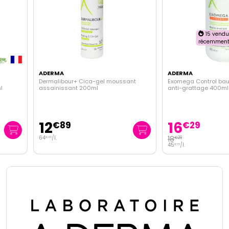
15 vendus
récemment !
ADERMA
ADERMA
Dermalibour+ Cica-gel moussant
Exomega Control baume émoll
assainissant 200ml
anti-grattage 400ml
12
16
€
89
€
29
64
/
l.
18
€
29
€
45
45
/
l.
€
73