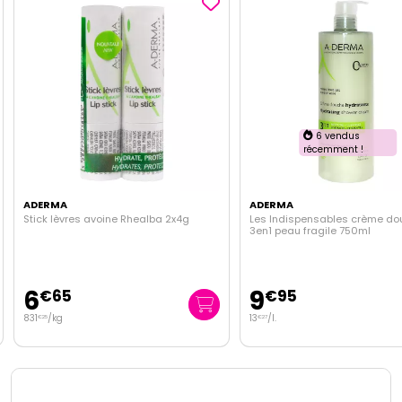
6 vendus
récemment !
ADERMA
ADERMA
Stick lèvres avoine Rhealba 2x4g
Les Indispensables crème do
3en1 peau fragile 750ml
6
9
€
65
€
95
831
/kg
13
/
l.
€
25
€
27