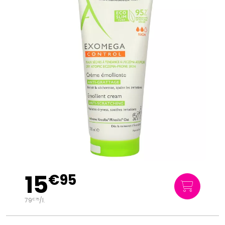
15
€
95
79
/
l.
€
75