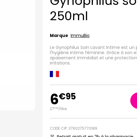
Gynophilus so
250ml
Marque
ImmuBio
Le Gynophilus Soin Lavant Intime est un 
l'hygiène intime féminine. Grâce à son ex
apaisement immédiat et une protection
irritations.
6
€
95
27
/
litre
€
80
CODE CIP: 3760275770189
Retrait gratuit en 2h à la pharmacie