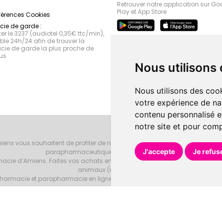
Retrouver notre application sur Go
Play et App Store
férences Cookies
ie de garde :
r le 3237 (audiotel 0,35€ ttc/min),
le 24h/24 afin de trouver la
ie de garde la plus proche de
us
Nous utilisons
Nous utilisons des cook
votre expérience de na
contenu personnalisé et
notre site et pour com
iens vous souhaitent de profiter de notre accueil, de nos conseils phar
J'accepte
Je refus
parapharmaceutiques, beauté et bien-être.
armacie d’Amiens. Faites vos achats en ligne grâce à un choix de 20000 r
animaux (vétérinaire).
armacie et parapharmacie en ligne et venez les retirer au drive ou vous les
Pharmacie d’Amiens
Tous droits réservés
Votre pharmacie sur Intern