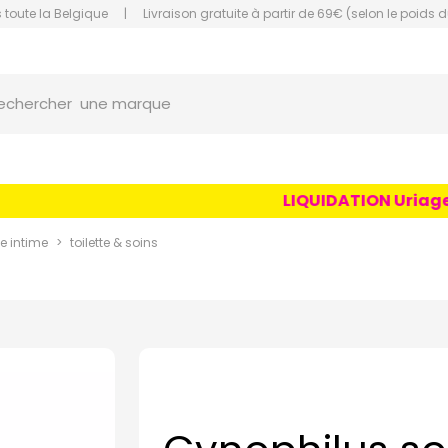
 toute la Belgique
|
Livraison gratuite à partir de 69€ (selon le poids d
orce Grande Pharmacie Amiens Fachon
une marque
echercher
un conseil
un produit
LIQUIDATION Uriage Ag
une marque
e intime
toilette & soins