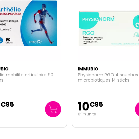
BIO
IMMUBIO
ionorm RGO 4 souches
Gynophilus soin lavant inti
biotiques 14 sticks
250ml
6
€
95
€
95
nité
27
/
litre
€
80