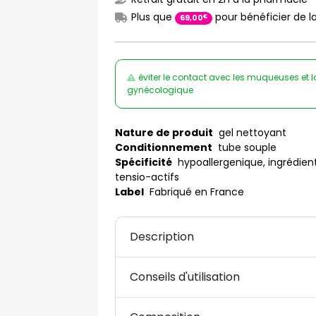
Plus que
pour bénéficier de la
€
69
,
00
éviter le contact avec les muqueuses et l
gynécologique
Nature de produit
gel nettoyant
Conditionnement
tube souple
Spécificité
hypoallergenique, ingrédients
tensio-actifs
Label
Fabriqué en France
Description
Conseils d'utilisation