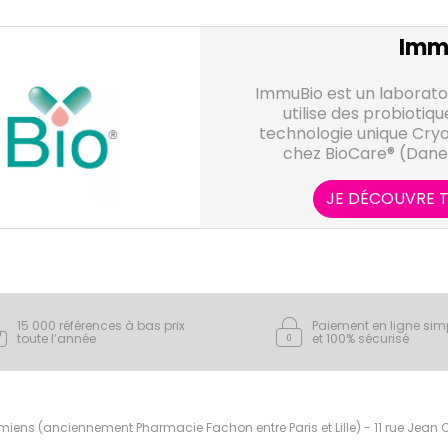
Imm
ImmuBio est un laboratoir
utilise des probiotiqu
technologie unique Cryop
chez BioCare® (Danem
formules les plus adapt
afin d'apporter des pr
JE DÉCOUVRE T
qual
15 000 références à bas prix
Paiement en ligne sim
toute l’année
et 100% sécurisé
ens (anciennement Pharmacie Fachon entre Paris et Lille) - 11 rue Jean