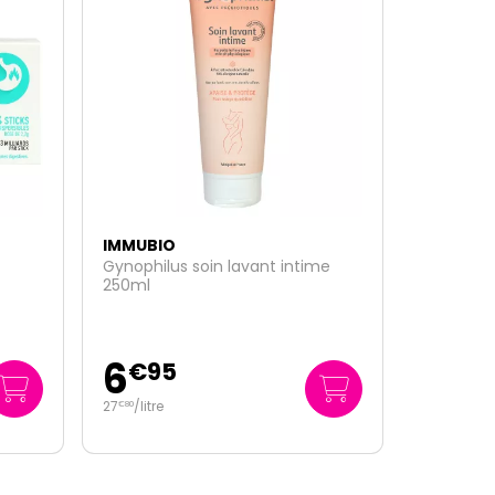
IMMUBIO
me
PhysioFer Lipofer Microcapsulé
adulte solution buvable 120ml
9
€
45
78
/
litre
€
75