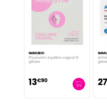
IMMUBIO
IMMU
nal 10
Arthélio mobilité articulaire 90
Phys
gélules
micro
27
10
€
95
0
/u
€
78