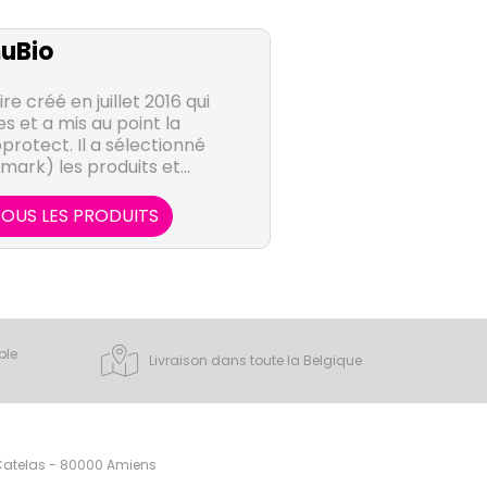
uBio
e créé en juillet 2016 qui
es et a mis au point la
rotect. Il a sélectionné
ark) les produits et
és aux besoins français
oduits et une offre de
OUS LES PRODUITS
ité.
ple
Livraison dans toute la Belgique
 Catelas - 80000 Amiens