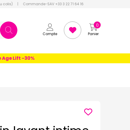
u colis)
|
Commande-SAV +33 3 22 71 64 16
0
Compte
Panier
e Lift -30%