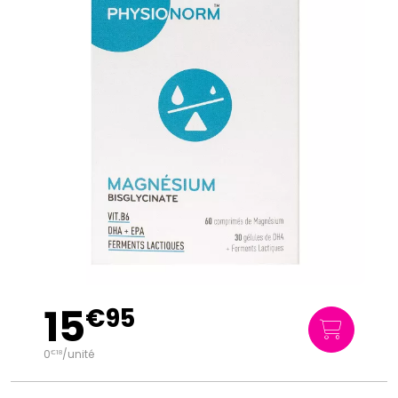
15
€
95
0
/unité
€
18