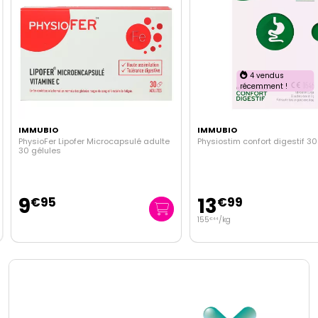
4 vendus
récemment !
IMMUBIO
IMMUBIO
PhysioFer Lipofer Microcapsulé adulte
Physiostim confort digestif 3
30 gélules
9
13
€
95
€
99
155
/kg
€
44