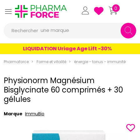
Pharmaforce Grande Pharma
0
une marque
Rechercher
un conseil
LIQUIDATION Uriage Age Lift -30%
un produit
Pharmaforce
Forme et vitalité
énergie - tonus - immunité
une marque
Physionorm Magnésium
Bisglycinate 60 comprimés + 30
gélules
Marque
ImmuBio