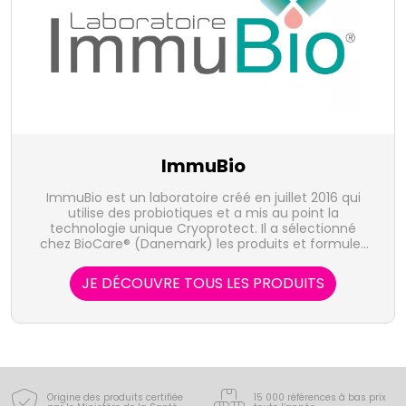
ImmuBio
ImmuBio est un laboratoire créé en juillet 2016 qui
utilise des probiotiques et a mis au point la
technologie unique Cryoprotect. Il a sélectionné
chez BioCare® (Danemark) les produits et formules
les plus adaptés aux besoins français afin d'apporter
des produits et une offre de qualité.
JE DÉCOUVRE TOUS LES PRODUITS
Origine des produits certifiée
15 000 références à bas prix