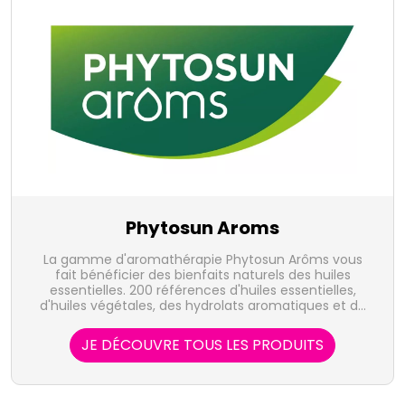
Phytosun Aroms
La gamme d'aromathérapie Phytosun Arôms vous
fait bénéficier des bienfaits naturels des huiles
essentielles. 200 références d'huiles essentielles,
d'huiles végétales, des hydrolats aromatiques et de
produits prêts à l'emploi sont destinées au bien-être
et aux maux du quotidien.
JE DÉCOUVRE TOUS LES PRODUITS