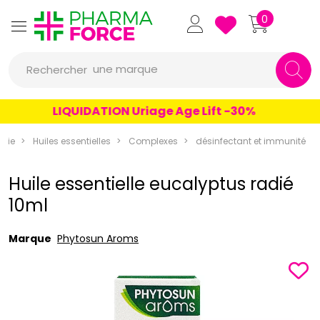
Pharmaforce Grande Pharma
0
une marque
Rechercher
un conseil
LIQUIDATION Uriage Age Lift -30%
un produit
cie
Huiles essentielles
Complexes
désinfectant et immunité
une marque
Huile essentielle eucalyptus radié
10ml
Marque
Phytosun Aroms