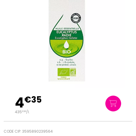
4
€
35
435
/
l.
€
00
CODE CIP: 3595890239564