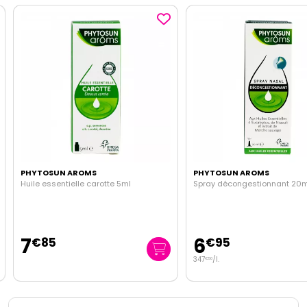
PHYTOSUN AROMS
PHYTOSUN AROMS
Huile essentielle carotte 5ml
Spray décongestionnant 20m
7
6
€
85
€
95
347
/
l.
€
50