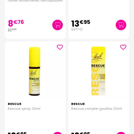
huiles essentielles découpables
8
13
€
76
€
95
10
697
/
l.
€
95
€
50
RESCUE
RESCUE
Rescue spray 20ml
Rescue compte-gouttes 20ml