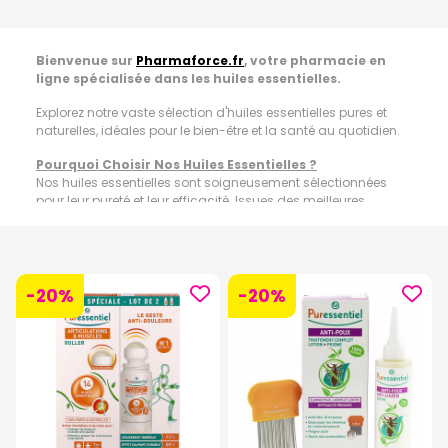
Bienvenue sur
Pharmaforce.fr
, votre pharmacie en
ligne spécialisée dans les huiles essentielles.
Explorez notre vaste sélection d'huiles essentielles pures et
naturelles, idéales pour le bien-être et la santé au quotidien.
Pourquoi Choisir Nos Huiles Essentielles ?
Nos huiles essentielles sont soigneusement sélectionnées
pour leur pureté et leur efficacité. Issues des meilleures
distillations, elles conservent toutes leurs propriétés
thérapeutiques pour répondre à vos besoins spécifiques en
aromathérapie.
Large Gamme Disponible
-20%
-20%
Découvrez une gamme variée d'huiles essentielles, incluant :
Huiles Essentielles Individuelles :
Telles que lavande, tea tree,
menthe poivrée, et bien d'autres encore, chacune offrant des
bénéfices uniques pour la santé et le bien-être.
Mélanges Synergétiques :
Formulés pour des usages
spécifiques comme la relaxation, le soutien immunitaire, la
purification de l'air, et plus encore.