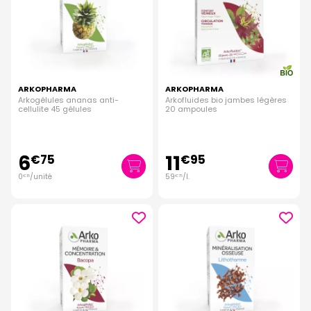
ARKOPHARMA
ARKOPHARMA
Arkogélules ananas anti-
Arkofluides bio jambes légères
cellulite 45 gélules
20 ampoules
6
11
€
75
€
95
0
/unité
59
/
l.
€
15
€
75