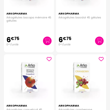
ARKOPHARMA
ARKOPHARMA
Arkogélules bacopa mémoire 45
Arkogélules basidol 45 gélules
gélules
6
6
€
75
€
75
0
/unité
0
/unité
€
15
€
15
ARKOPHARMA
ARKOPHARMA
Arkogélules coquelicot 45
Arkogélules cranberryne