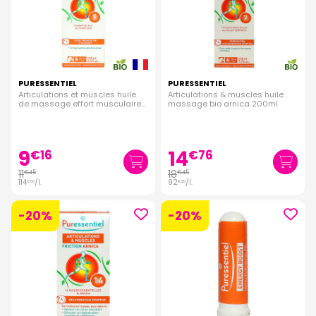
PURESSENTIEL
PURESSENTIEL
Articulations et muscles huile
Articulations & muscles huile
de massage effort musculaire
massage bio arnica 200ml
bio 100ml
9
14
€
16
€
76
11
18
€
45
€
45
114
/
l.
92
/
l.
€
50
€
25
-20%
-20%