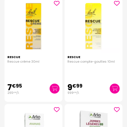
RESCUE
RESCUE
Rescue crème 30ml
Rescue compte-gouttes 10ml
7
9
€
95
€
99
265
/
l.
999
/
l.
€
00
€
00