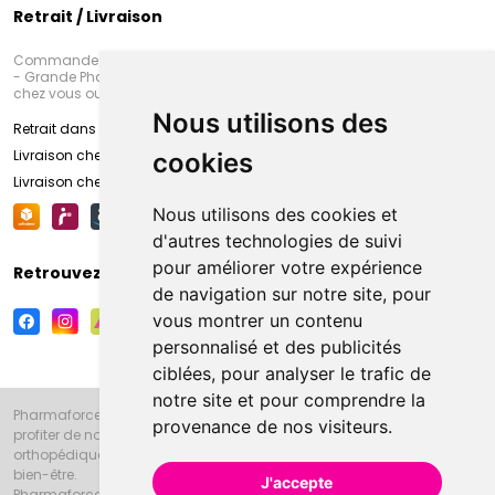
Retrait / Livraison
Commandez en ligne et venez chercher votre commande à Amiens
- Grande Pharmacie d’Amiens (Fachon) ou recevez-là rapidement
chez vous ou en point retrait
Nous utilisons des
Retrait dans la pharmacie d’Amiens
Livraison chez vous
cookies
Livraison chez votre commerçant
Nous utilisons des cookies et
d'autres technologies de suivi
pour améliorer votre expérience
Retrouvez-nous sur vos réseaux sociaux
de navigation sur notre site, pour
vous montrer un contenu
personnalisé et des publicités
ciblées, pour analyser le trafic de
notre site et pour comprendre la
Pharmaforce.fr et la Grande Pharmacie d’Amiens vous souhaitent de
provenance de nos visiteurs.
profiter de notre accueil, de nos conseils pharmaceutiques,
orthopédiques, homéopathiques, parapharmaceutiques, beauté et
bien-être.
J'accepte
Pharmaforce.fr est le site internet de la Grande Pharmacie d’Amiens.