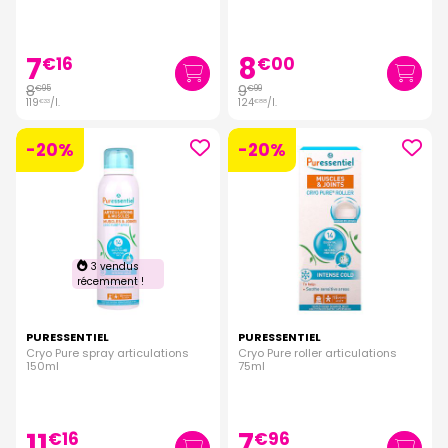
7
8
€
16
€
00
8
9
€
95
€
99
119
/
l.
124
/
l.
€
33
€
88
-20%
-20%
3 vendus
récemment !
PURESSENTIEL
PURESSENTIEL
Cryo Pure spray articulations
Cryo Pure roller articulations
150ml
75ml
11
7
€
16
€
96