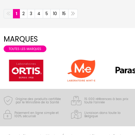
1
2
3
4
5
10
15
MARQUES
TOUTES LES MARQUES
Origine des produits certifiée
15 000 références à bas prix
par le Ministère de la Santé
toute l’année
Paiement en ligne simple
et
Livraison dans toute la
100% sécurisé
Belgique