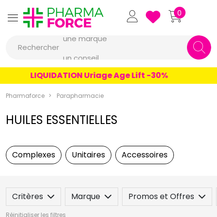
Pharmaforce Grande Pharma
0
une marque
Rechercher
un conseil
un produit
LIQUIDATION Uriage Age Lift -30%
une marque
Pharmaforce
Parapharmacie
HUILES ESSENTIELLES
Complexes
Unitaires
Accessoires
Critères
Marque
Promos et Offres
Réinitialiser les filtres