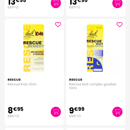
13
13
€
95
€
95
697
/
l.
697
/
l.
€
50
€
50
RESCUE
RESCUE
Rescue Kids 10ml
Rescue Nuit compte-gouttes
10ml
8
9
€
95
€
99
895
/
l.
999
/
l.
€
00
€
00