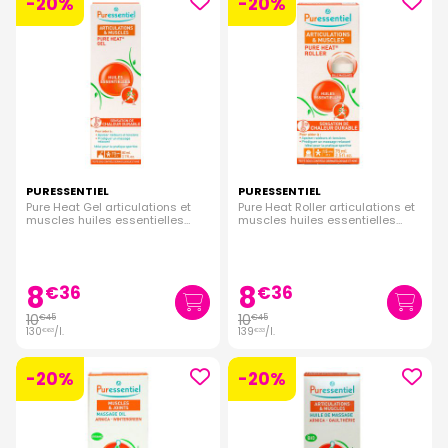
-20%
-20%
PURESSENTIEL
PURESSENTIEL
Pure Heat Gel articulations et
Pure Heat Roller articulations et
muscles huiles essentielles
muscles huiles essentielles
80ml
75ml
8
8
€
36
€
36
10
10
€
45
€
45
130
/
l.
139
/
l.
€
63
€
33
-20%
-20%