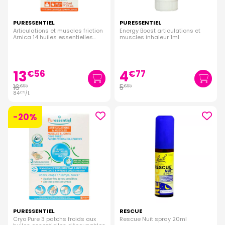
PURESSENTIEL
PURESSENTIEL
Articulations et muscles friction
Energy Boost articulations et
Arnica 14 huiles essentielles
muscles inhaleur 1ml
200ml
13
4
€
56
€
77
16
5
€
95
€
95
84
/
l.
€
75
-20%
PURESSENTIEL
RESCUE
Cryo Pure 3 patchs froids aux
Rescue Nuit spray 20ml