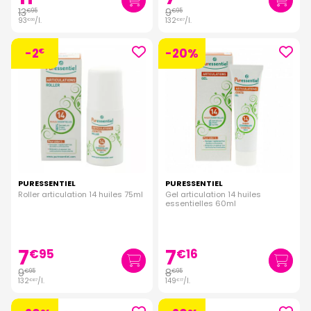
13
9
€
95
€
95
93
/
l.
132
/
l.
€
00
€
67
-2
-20%
€
PURESSENTIEL
PURESSENTIEL
Roller articulation 14 huiles 75ml
Gel articulation 14 huiles
essentielles 60ml
7
7
€
95
€
16
9
8
€
95
€
95
132
/
l.
149
/
l.
€
67
€
17