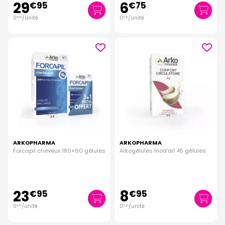
29
6
€
95
€
75
0
/unité
0
/unité
€
50
€
15
ARKOPHARMA
ARKOPHARMA
Forcapil cheveux 180+60 gélules
Arkogélules Inod'ail 45 gélules
23
8
€
95
€
95
0
/unité
0
/unité
€
10
€
20