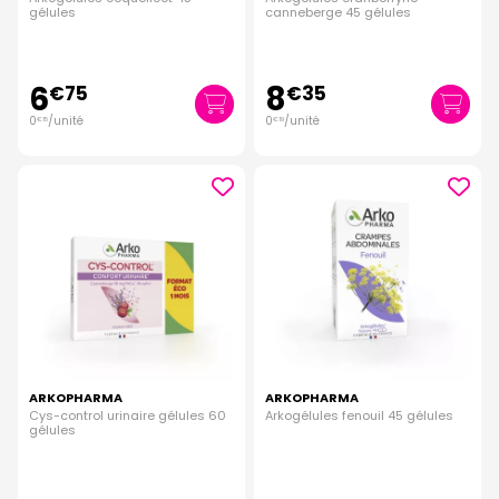
gélules
canneberge 45 gélules
6
8
€
75
€
35
0
/unité
0
/unité
€
15
€
19
ARKOPHARMA
ARKOPHARMA
Cys-control urinaire gélules 60
Arkogélules fenouil 45 gélules
gélules